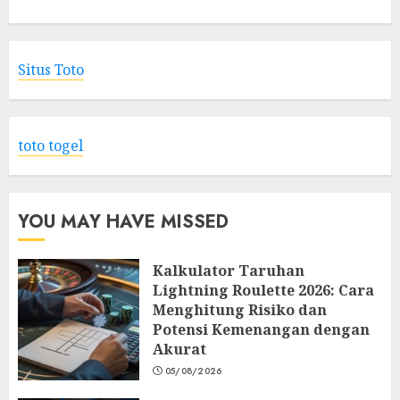
Situs Toto
toto togel
YOU MAY HAVE MISSED
Kalkulator Taruhan
Lightning Roulette 2026: Cara
Menghitung Risiko dan
Potensi Kemenangan dengan
Akurat
05/08/2026