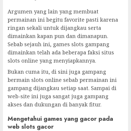
Argumen yang lain yang membuat
permainan ini begitu favorite pasti karena
ringan sekali untuk dijangkau serta
dimainkan kapan pun dan dimanapun.
Sebab sejauh ini, games slots gampang
dimainkan telah ada beberapa faksi situs
slots online yang menyiapkannya.
Bukan cuma itu, di sini juga gampang
bermain slots online sebab permainan ini
gampang dijangkau setiap saat. Sampai di
web-site ini juga sangat juga gampang
akses dan dukungan di banyak fitur.
Mengetahui games yang gacor pada
web slots gacor