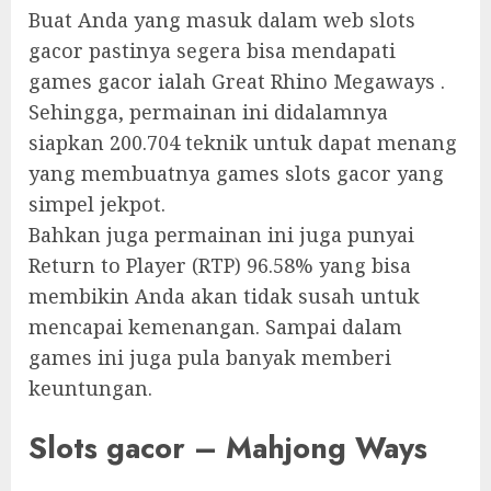
Buat Anda yang masuk dalam web slots
gacor pastinya segera bisa mendapati
games gacor ialah Great Rhino Megaways .
Sehingga, permainan ini didalamnya
siapkan 200.704 teknik untuk dapat menang
yang membuatnya games slots gacor yang
simpel jekpot.
Bahkan juga permainan ini juga punyai
Return to Player (RTP) 96.58% yang bisa
membikin Anda akan tidak susah untuk
mencapai kemenangan. Sampai dalam
games ini juga pula banyak memberi
keuntungan.
Slots gacor – Mahjong Ways