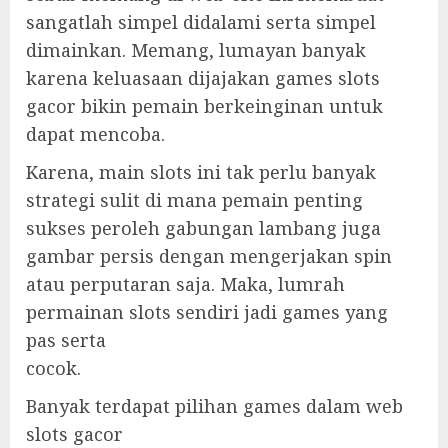
sangatlah simpel didalami serta simpel
dimainkan. Memang, lumayan banyak
karena keluasaan dijajakan games slots
gacor bikin pemain berkeinginan untuk
dapat mencoba.
Karena, main slots ini tak perlu banyak
strategi sulit di mana pemain penting
sukses peroleh gabungan lambang juga
gambar persis dengan mengerjakan spin
atau perputaran saja. Maka, lumrah
permainan slots sendiri jadi games yang
pas serta
cocok.
Banyak terdapat pilihan games dalam web
slots gacor