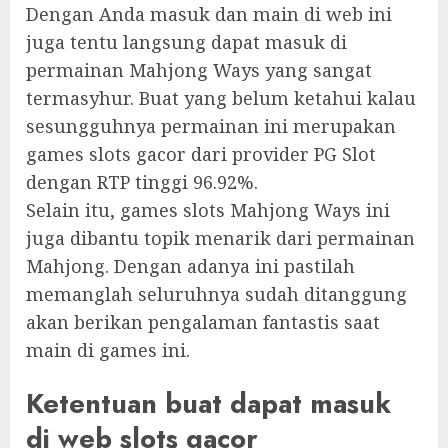
Dengan Anda masuk dan main di web ini
juga tentu langsung dapat masuk di
permainan Mahjong Ways yang sangat
termasyhur. Buat yang belum ketahui kalau
sesungguhnya permainan ini merupakan
games slots gacor dari provider PG Slot
dengan RTP tinggi 96.92%.
Selain itu, games slots Mahjong Ways ini
juga dibantu topik menarik dari permainan
Mahjong. Dengan adanya ini pastilah
memanglah seluruhnya sudah ditanggung
akan berikan pengalaman fantastis saat
main di games ini.
Ketentuan buat dapat masuk
di web slots gacor