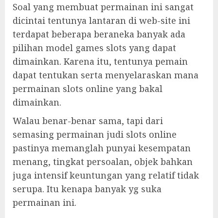
Soal yang membuat permainan ini sangat
dicintai tentunya lantaran di web-site ini
terdapat beberapa beraneka banyak ada
pilihan model games slots yang dapat
dimainkan. Karena itu, tentunya pemain
dapat tentukan serta menyelaraskan mana
permainan slots online yang bakal
dimainkan.
Walau benar-benar sama, tapi dari
semasing permainan judi slots online
pastinya memanglah punyai kesempatan
menang, tingkat persoalan, objek bahkan
juga intensif keuntungan yang relatif tidak
serupa. Itu kenapa banyak yg suka
permainan ini.