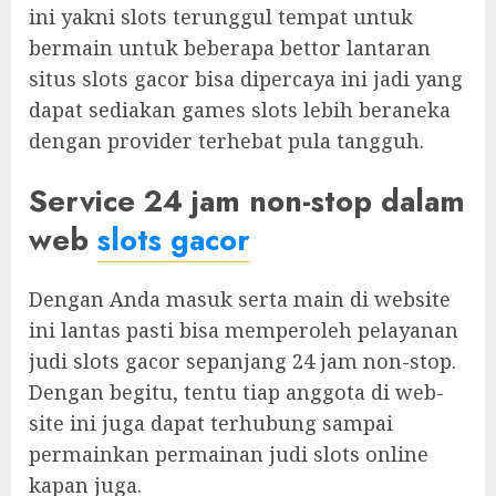
ini yakni slots terunggul tempat untuk
bermain untuk beberapa bettor lantaran
situs slots gacor bisa dipercaya ini jadi yang
dapat sediakan games slots lebih beraneka
dengan provider terhebat pula tangguh.
Service 24 jam non-stop dalam
web
slots gacor
Dengan Anda masuk serta main di website
ini lantas pasti bisa memperoleh pelayanan
judi slots gacor sepanjang 24 jam non-stop.
Dengan begitu, tentu tiap anggota di web-
site ini juga dapat terhubung sampai
permainkan permainan judi slots online
kapan juga.