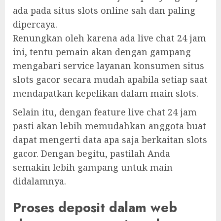
ada pada situs slots online sah dan paling
dipercaya.
Renungkan oleh karena ada live chat 24 jam
ini, tentu pemain akan dengan gampang
mengabari service layanan konsumen situs
slots gacor secara mudah apabila setiap saat
mendapatkan kepelikan dalam main slots.
Selain itu, dengan feature live chat 24 jam
pasti akan lebih memudahkan anggota buat
dapat mengerti data apa saja berkaitan slots
gacor. Dengan begitu, pastilah Anda
semakin lebih gampang untuk main
didalamnya.
Proses deposit dalam web