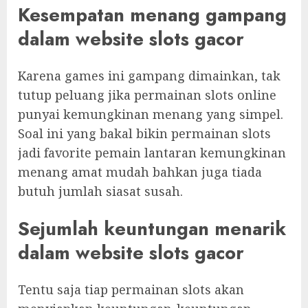
Kesempatan menang gampang
dalam website slots gacor
Karena games ini gampang dimainkan, tak
tutup peluang jika permainan slots online
punyai kemungkinan menang yang simpel.
Soal ini yang bakal bikin permainan slots
jadi favorite pemain lantaran kemungkinan
menang amat mudah bahkan juga tiada
butuh jumlah siasat susah.
Sejumlah keuntungan menarik
dalam website slots gacor
Tentu saja tiap permainan slots akan