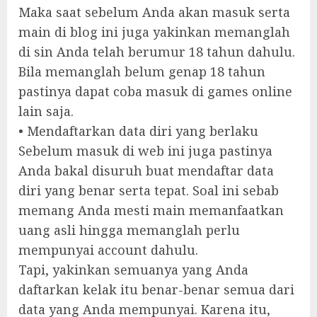
Maka saat sebelum Anda akan masuk serta
main di blog ini juga yakinkan memanglah
di sin Anda telah berumur 18 tahun dahulu.
Bila memanglah belum genap 18 tahun
pastinya dapat coba masuk di games online
lain saja.
• Mendaftarkan data diri yang berlaku
Sebelum masuk di web ini juga pastinya
Anda bakal disuruh buat mendaftar data
diri yang benar serta tepat. Soal ini sebab
memang Anda mesti main memanfaatkan
uang asli hingga memanglah perlu
mempunyai account dahulu.
Tapi, yakinkan semuanya yang Anda
daftarkan kelak itu benar-benar semua dari
data yang Anda mempunyai. Karena itu,