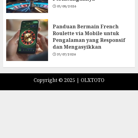
01/08/2026
Panduan Bermain French
Roulette via Mobile untuk
Pengalaman yang Responsif
dan Mengasyikkan
31/07/2026
Copyright © 2025 |
OLXTOTO