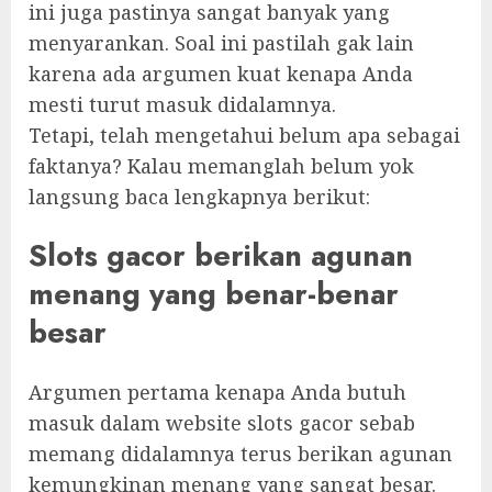
ini juga pastinya sangat banyak yang
menyarankan. Soal ini pastilah gak lain
karena ada argumen kuat kenapa Anda
mesti turut masuk didalamnya.
Tetapi, telah mengetahui belum apa sebagai
faktanya? Kalau memanglah belum yok
langsung baca lengkapnya berikut:
Slots gacor berikan agunan
menang yang benar-benar
besar
Argumen pertama kenapa Anda butuh
masuk dalam website slots gacor sebab
memang didalamnya terus berikan agunan
kemungkinan menang yang sangat besar.