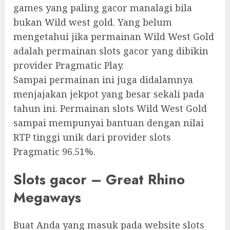
games yang paling gacor manalagi bila
bukan Wild west gold. Yang belum
mengetahui jika permainan Wild West Gold
adalah permainan slots gacor yang dibikin
provider Pragmatic Play.
Sampai permainan ini juga didalamnya
menjajakan jekpot yang besar sekali pada
tahun ini. Permainan slots Wild West Gold
sampai mempunyai bantuan dengan nilai
RTP tinggi unik dari provider slots
Pragmatic 96.51%.
Slots gacor – Great Rhino
Megaways
Buat Anda yang masuk pada website slots