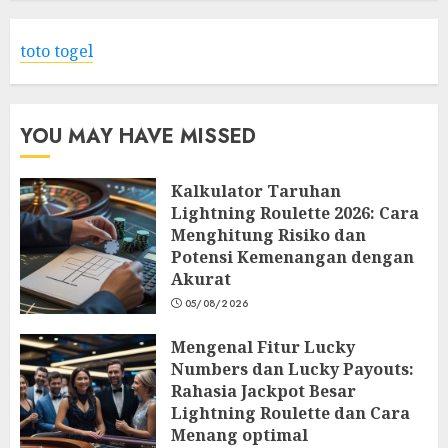
toto togel
YOU MAY HAVE MISSED
Kalkulator Taruhan
Lightning Roulette 2026: Cara
Menghitung Risiko dan
Potensi Kemenangan dengan
Akurat
05/08/2026
Mengenal Fitur Lucky
Numbers dan Lucky Payouts:
Rahasia Jackpot Besar
Lightning Roulette dan Cara
Menang optimal