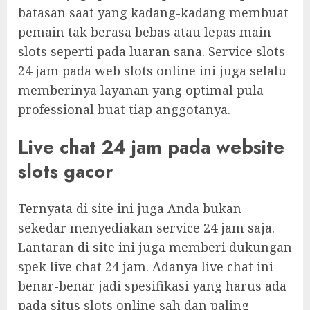
batasan saat yang kadang-kadang membuat
pemain tak berasa bebas atau lepas main
slots seperti pada luaran sana. Service slots
24 jam pada web slots online ini juga selalu
memberinya layanan yang optimal pula
professional buat tiap anggotanya.
Live chat 24 jam pada website
slots gacor
Ternyata di site ini juga Anda bukan
sekedar menyediakan service 24 jam saja.
Lantaran di site ini juga memberi dukungan
spek live chat 24 jam. Adanya live chat ini
benar-benar jadi spesifikasi yang harus ada
pada situs slots online sah dan paling