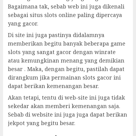
Bagaimana tak, sebab web ini juga dikenali
sebagai situs slots online paling dipercaya
yang gacor.
Di site ini juga pastinya didalamnya
memberikan begitu banyak beberapa game
slots yang sangat gacor dengan winrate
atau kemungkinan menang yang demikian
besar . Maka, dengan begitu, pastilah dapat
dirangkum jika permainan slots gacor ini
dapat berikan kemenangan besar.
Akan tetapi, tentu di web-site ini juga tidak
sekedar akan memberi kemenangan saja.
Sebab di website ini juga juga dapat berikan
jekpot yang begitu besar.