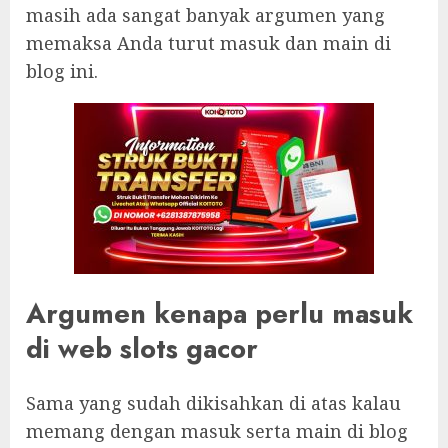
masih ada sangat banyak argumen yang
memaksa Anda turut masuk dan main di
blog ini.
Argumen kenapa perlu masuk
di web slots gacor
Sama yang sudah dikisahkan di atas kalau
memang dengan masuk serta main di blog