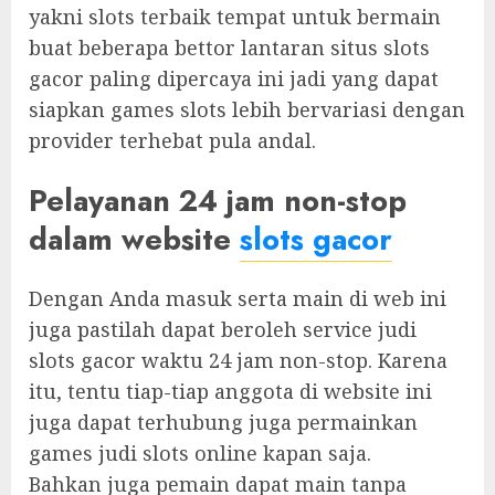
yakni slots terbaik tempat untuk bermain
buat beberapa bettor lantaran situs slots
gacor paling dipercaya ini jadi yang dapat
siapkan games slots lebih bervariasi dengan
provider terhebat pula andal.
Pelayanan 24 jam non-stop
dalam website
slots gacor
Dengan Anda masuk serta main di web ini
juga pastilah dapat beroleh service judi
slots gacor waktu 24 jam non-stop. Karena
itu, tentu tiap-tiap anggota di website ini
juga dapat terhubung juga permainkan
games judi slots online kapan saja.
Bahkan juga pemain dapat main tanpa