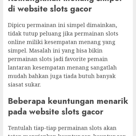
di website slots gacor
Dipicu permainan ini simpel dimainkan,
tidak tutup peluang jika permainan slots
online miliki kesempatan menang yang
simpel. Masalah ini yang bisa bikin
permainan slots jadi favorite pemain
lantaran kesempatan menang sangatlah
mudah bahkan juga tiada butuh banyak
siasat sukar.
Beberapa keuntungan menarik
pada website slots gacor
Tentulah tiap-tiap permainan slots akan