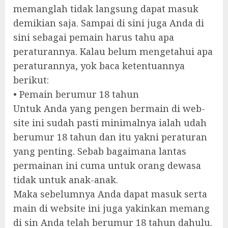
memanglah tidak langsung dapat masuk
demikian saja. Sampai di sini juga Anda di
sini sebagai pemain harus tahu apa
peraturannya. Kalau belum mengetahui apa
peraturannya, yok baca ketentuannya
berikut:
• Pemain berumur 18 tahun
Untuk Anda yang pengen bermain di web-
site ini sudah pasti minimalnya ialah udah
berumur 18 tahun dan itu yakni peraturan
yang penting. Sebab bagaimana lantas
permainan ini cuma untuk orang dewasa
tidak untuk anak-anak.
Maka sebelumnya Anda dapat masuk serta
main di website ini juga yakinkan memang
di sin Anda telah berumur 18 tahun dahulu.