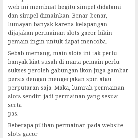
web ini membuat begitu simpel didalami
dan simpel dimainkan. Benar-benar,
lumayan banyak karena kelapangan
dijajakan permainan slots gacor bikin
pemain ingin untuk dapat mencoba.
Sebab memang, main slots ini tak perlu
banyak kiat susah di mana pemain perlu
sukses peroleh gabungan ikon juga gambar
persis dengan mengerjakan spin atau
perputaran saja. Maka, lumrah permainan
slots sendiri jadi permainan yang sesuai
serta
pas.
Beberapa pilihan permainan pada website
slots gacor