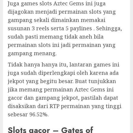
Juga games slots Aztec Gems ini juga
dijagokan menjadi permainan slots yang
gampang sekali dimainkan memakai
susunan 3 reels serta 5 paylines . Sehingga,
sudah pasti memang tidak aneh bila
permainan slots ini jadi permainan yang
gampang menang.
Tidak hanya hanya itu, lantaran games ini
juga sudah diperlengkapi oleh karena ada
jekpot yang begitu besar. Buat tunjukkan
jika memang permainan Aztec Gems ini
gacor dan gampang jekpot, pastilah dapat
disaksikan dari RTP permainan yang tinggi
sebesar 96.52%.
Slots gacor – Gates of