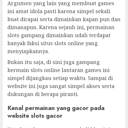
Argumen yang lain yang membuat games
ini amat idola pasti karena simpel sekali
buat dicapai serta dimainkan kapan pun dan
dimanapun. Karena sejauh ini, permainan
slots gampang dimainkan udah terdapat
banyak faksi situs slots online yang
menyiapkannya.
Bukan itu saja, di sini juga gampang
bermain slots online lantaran games ini
simpel dijangkau setiap waktu. Sampai di
website ini juga sangat simpel akses serta
dukungan di berapa piranti.
Kenal permainan yang gacor pada
website slots gacor