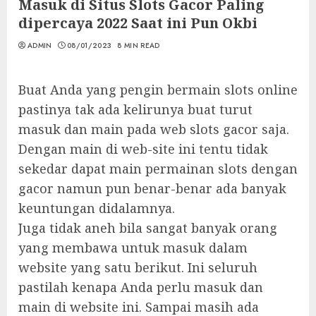
Masuk di Situs Slots Gacor Paling
dipercaya 2022 Saat ini Pun Okbi
ADMIN
08/01/2023
8 MIN READ
Buat Anda yang pengin bermain slots online
pastinya tak ada kelirunya buat turut
masuk dan main pada web slots gacor saja.
Dengan main di web-site ini tentu tidak
sekedar dapat main permainan slots dengan
gacor namun pun benar-benar ada banyak
keuntungan didalamnya.
Juga tidak aneh bila sangat banyak orang
yang membawa untuk masuk dalam
website yang satu berikut. Ini seluruh
pastilah kenapa Anda perlu masuk dan
main di website ini. Sampai masih ada