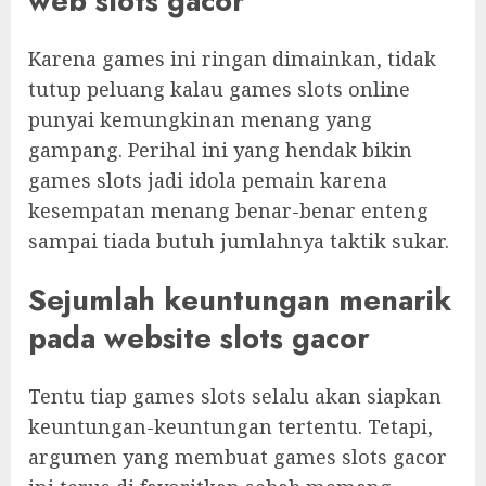
web slots gacor
Karena games ini ringan dimainkan, tidak
tutup peluang kalau games slots online
punyai kemungkinan menang yang
gampang. Perihal ini yang hendak bikin
games slots jadi idola pemain karena
kesempatan menang benar-benar enteng
sampai tiada butuh jumlahnya taktik sukar.
Sejumlah keuntungan menarik
pada website slots gacor
Tentu tiap games slots selalu akan siapkan
keuntungan-keuntungan tertentu. Tetapi,
argumen yang membuat games slots gacor