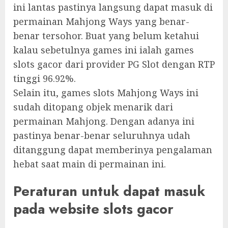
ini lantas pastinya langsung dapat masuk di
permainan Mahjong Ways yang benar-
benar tersohor. Buat yang belum ketahui
kalau sebetulnya games ini ialah games
slots gacor dari provider PG Slot dengan RTP
tinggi 96.92%.
Selain itu, games slots Mahjong Ways ini
sudah ditopang objek menarik dari
permainan Mahjong. Dengan adanya ini
pastinya benar-benar seluruhnya udah
ditanggung dapat memberinya pengalaman
hebat saat main di permainan ini.
Peraturan untuk dapat masuk
pada website slots gacor