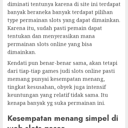
diminati tentunya karena di site ini terdapat
banyak beraneka banyak terdapat pilihan
type permainan slots yang dapat dimainkan.
Karena itu, sudah pasti pemain dapat
tentukan dan menyerasikan mana
permainan slots online yang bisa
dimainkan.
Kendati pun benar-benar sama, akan tetapi
dari tiap-tiap games judi slots online pasti
memang punyai kesempatan menang,
tingkat kesusahan, obyek juga intensif
keuntungan yang relatif tidak sama. Itu
kenapa banyak yg suka permainan ini.
Kesempatan menang simpel di