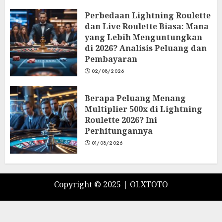
Perbedaan Lightning Roulette
dan Live Roulette Biasa: Mana
yang Lebih Menguntungkan
di 2026? Analisis Peluang dan
Pembayaran
02/08/2026
Berapa Peluang Menang
Multiplier 500x di Lightning
Roulette 2026? Ini
Perhitungannya
01/08/2026
Copyright © 2025 |
OLXTOTO