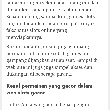
lantaran ringan sekali buat dijangkau dan
dimainkan kapan pun serta dimanapun.
Sebab memang sampai kini, games slots
ringan dimainkan udah terdapat banyak
faksi situs slots online yang
menyiapkannya.
Bukan cuma itu, di sini juga gampang
bermain slots online sebab games ini
gampang dijangkau setiap saat. Sampai di
web-site ini juga juga simpel akses dan
dukungan di beberapa piranti.
Kenal permainan yang gacor dalam
web slots gacor
Untuk Anda yang benar-benar pengin