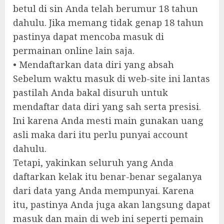
betul di sin Anda telah berumur 18 tahun
dahulu. Jika memang tidak genap 18 tahun
pastinya dapat mencoba masuk di
permainan online lain saja.
• Mendaftarkan data diri yang absah
Sebelum waktu masuk di web-site ini lantas
pastilah Anda bakal disuruh untuk
mendaftar data diri yang sah serta presisi.
Ini karena Anda mesti main gunakan uang
asli maka dari itu perlu punyai account
dahulu.
Tetapi, yakinkan seluruh yang Anda
daftarkan kelak itu benar-benar segalanya
dari data yang Anda mempunyai. Karena
itu, pastinya Anda juga akan langsung dapat
masuk dan main di web ini seperti pemain