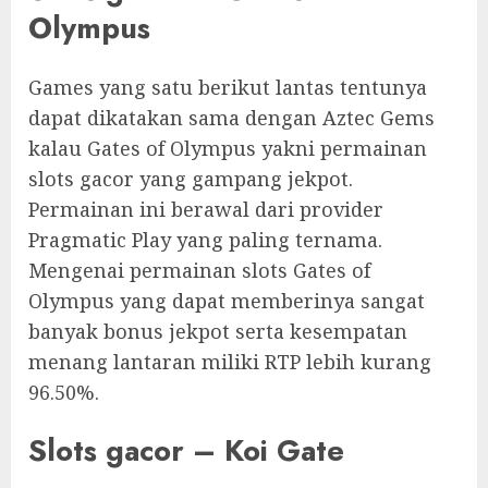
Olympus
Games yang satu berikut lantas tentunya
dapat dikatakan sama dengan Aztec Gems
kalau Gates of Olympus yakni permainan
slots gacor yang gampang jekpot.
Permainan ini berawal dari provider
Pragmatic Play yang paling ternama.
Mengenai permainan slots Gates of
Olympus yang dapat memberinya sangat
banyak bonus jekpot serta kesempatan
menang lantaran miliki RTP lebih kurang
96.50%.
Slots gacor – Koi Gate