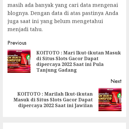
masih ada banyak yang cari data mengenai
blognya. Dengan data di atas pastinya Anda
juga saat ini yang belum mengetahui
menjadi tahu.
Continue
Previous
Reading
KOITOTO : Mari Ikut-ikutan Masuk
di Situs Slots Gacor Dapat
Pre
dipercaya 2022 Saat ini Pula
pos
Tanjung Gadang
Next
KOITOTO : Marilah Ikut-ikutan
Next
Masuk di Situs Slots Gacor Dapat
post:
dipercaya 2022 Saat ini Jawilan