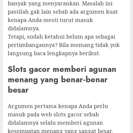
banyak yang menyarankan. Masalah ini
pastilah gak lain sebab ada argumen kuat
kenapa Anda mesti turut masuk
didalamnya.
Tetapi, sudah ketahui belum apa sebagai
pertimbangannya? Bila memang tidak yok
langsung baca lengkapnya berikut:
Slots gacor memberi agunan
menang yang benar-benar
besar
Argumen pertama kenapa Anda perlu
masuk pada web slots gacor sebab
didalamnya selalu memberi agunan
kesempatan menang yang sangat besar.