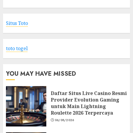
Situs Toto
toto togel
YOU MAY HAVE MISSED
Daftar Situs Live Casino Resmi
Provider Evolution Gaming
untuk Main Lightning
Roulette 2026 Terpercaya
06/08/2026