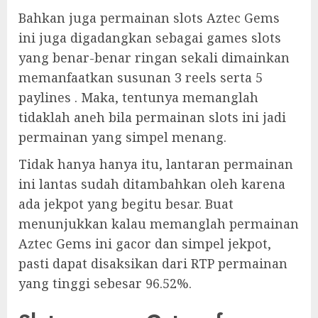
Bahkan juga permainan slots Aztec Gems
ini juga digadangkan sebagai games slots
yang benar-benar ringan sekali dimainkan
memanfaatkan susunan 3 reels serta 5
paylines . Maka, tentunya memanglah
tidaklah aneh bila permainan slots ini jadi
permainan yang simpel menang.
Tidak hanya hanya itu, lantaran permainan
ini lantas sudah ditambahkan oleh karena
ada jekpot yang begitu besar. Buat
menunjukkan kalau memanglah permainan
Aztec Gems ini gacor dan simpel jekpot,
pasti dapat disaksikan dari RTP permainan
yang tinggi sebesar 96.52%.