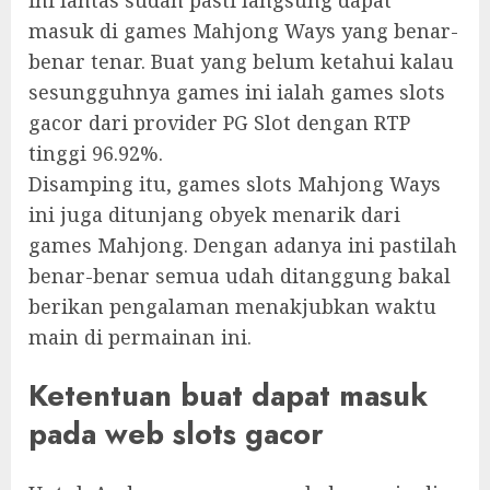
masuk di games Mahjong Ways yang benar-
benar tenar. Buat yang belum ketahui kalau
sesungguhnya games ini ialah games slots
gacor dari provider PG Slot dengan RTP
tinggi 96.92%.
Disamping itu, games slots Mahjong Ways
ini juga ditunjang obyek menarik dari
games Mahjong. Dengan adanya ini pastilah
benar-benar semua udah ditanggung bakal
berikan pengalaman menakjubkan waktu
main di permainan ini.
Ketentuan buat dapat masuk
pada web slots gacor