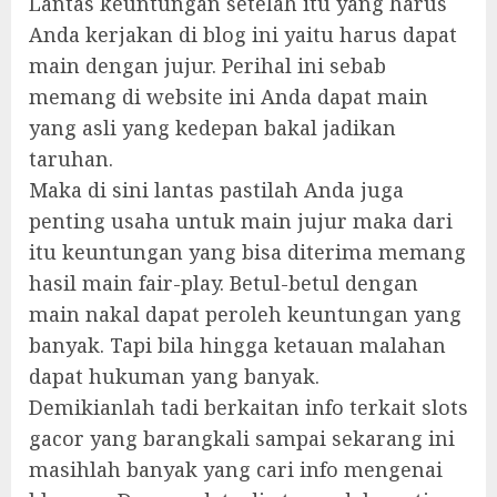
Lantas keuntungan setelah itu yang harus
Anda kerjakan di blog ini yaitu harus dapat
main dengan jujur. Perihal ini sebab
memang di website ini Anda dapat main
yang asli yang kedepan bakal jadikan
taruhan.
Maka di sini lantas pastilah Anda juga
penting usaha untuk main jujur maka dari
itu keuntungan yang bisa diterima memang
hasil main fair-play. Betul-betul dengan
main nakal dapat peroleh keuntungan yang
banyak. Tapi bila hingga ketauan malahan
dapat hukuman yang banyak.
Demikianlah tadi berkaitan info terkait slots
gacor yang barangkali sampai sekarang ini
masihlah banyak yang cari info mengenai