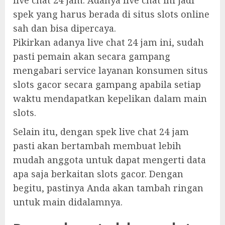
live chat 24 jam. Adanya live chat ini jadi
spek yang harus berada di situs slots online
sah dan bisa dipercaya.
Pikirkan adanya live chat 24 jam ini, sudah
pasti pemain akan secara gampang
mengabari service layanan konsumen situs
slots gacor secara gampang apabila setiap
waktu mendapatkan kepelikan dalam main
slots.
Selain itu, dengan spek live chat 24 jam
pasti akan bertambah membuat lebih
mudah anggota untuk dapat mengerti data
apa saja berkaitan slots gacor. Dengan
begitu, pastinya Anda akan tambah ringan
untuk main didalamnya.