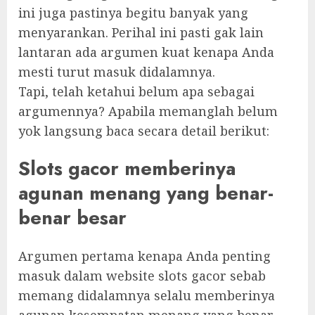
ini juga pastinya begitu banyak yang
menyarankan. Perihal ini pasti gak lain
lantaran ada argumen kuat kenapa Anda
mesti turut masuk didalamnya.
Tapi, telah ketahui belum apa sebagai
argumennya? Apabila memanglah belum
yok langsung baca secara detail berikut:
Slots gacor memberinya
agunan menang yang benar-
benar besar
Argumen pertama kenapa Anda penting
masuk dalam website slots gacor sebab
memang didalamnya selalu memberinya
agunan kesempatan menang yang benar-