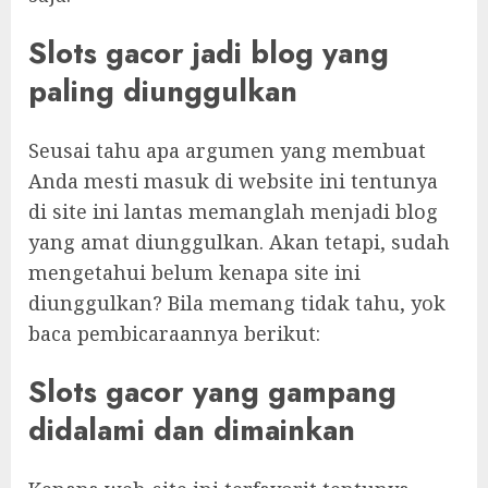
Slots gacor jadi blog yang
paling diunggulkan
Seusai tahu apa argumen yang membuat
Anda mesti masuk di website ini tentunya
di site ini lantas memanglah menjadi blog
yang amat diunggulkan. Akan tetapi, sudah
mengetahui belum kenapa site ini
diunggulkan? Bila memang tidak tahu, yok
baca pembicaraannya berikut:
Slots gacor yang gampang
didalami dan dimainkan