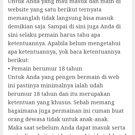
Untuk Anda yang mau masuk dan main di
website yang satu berikut ternyata
memanglah tidak langsung bisa masuk
demikian saja. Sampai di sini juga Anda di
sini selaku pemain harus tahu apa
ketentuannya. Apabila belum mengetahui
apa ketentuannya, yok baca ketentuannya
berikut:
• Pemain berumur 18 tahun
Untuk Anda yang pengen bermain di web
ini pastinya minimalnya ialah udah
berumur 18 tahun dan itu merupakan
ketentuan yang khusus. Sebab memang
bagaimana juga permainan ini cuman buat
orang dewasa tidak untuk anak-anak.
Maka saat sebelum Anda dapat masuk serta