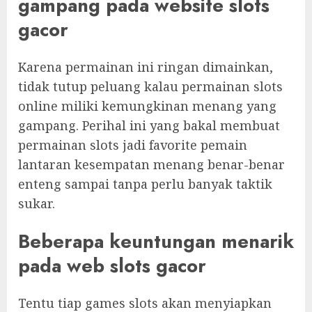
gampang pada website slots
gacor
Karena permainan ini ringan dimainkan,
tidak tutup peluang kalau permainan slots
online miliki kemungkinan menang yang
gampang. Perihal ini yang bakal membuat
permainan slots jadi favorite pemain
lantaran kesempatan menang benar-benar
enteng sampai tanpa perlu banyak taktik
sukar.
Beberapa keuntungan menarik
pada web slots gacor
Tentu tiap games slots akan menyiapkan