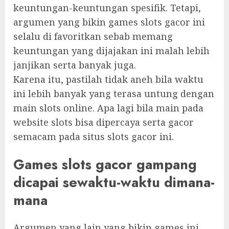
keuntungan-keuntungan spesifik. Tetapi,
argumen yang bikin games slots gacor ini
selalu di favoritkan sebab memang
keuntungan yang dijajakan ini malah lebih
janjikan serta banyak juga.
Karena itu, pastilah tidak aneh bila waktu
ini lebih banyak yang terasa untung dengan
main slots online. Apa lagi bila main pada
website slots bisa dipercaya serta gacor
semacam pada situs slots gacor ini.
Games slots gacor gampang
dicapai sewaktu-waktu dimana-
mana
Argumen yang lain yang bikin games ini