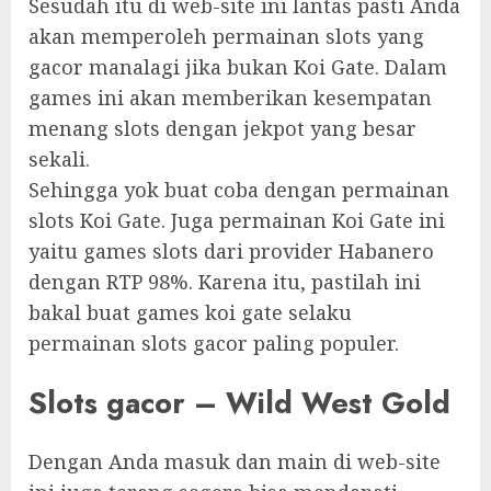
Sesudah itu di web-site ini lantas pasti Anda
akan memperoleh permainan slots yang
gacor manalagi jika bukan Koi Gate. Dalam
games ini akan memberikan kesempatan
menang slots dengan jekpot yang besar
sekali.
Sehingga yok buat coba dengan permainan
slots Koi Gate. Juga permainan Koi Gate ini
yaitu games slots dari provider Habanero
dengan RTP 98%. Karena itu, pastilah ini
bakal buat games koi gate selaku
permainan slots gacor paling populer.
Slots gacor – Wild West Gold
Dengan Anda masuk dan main di web-site