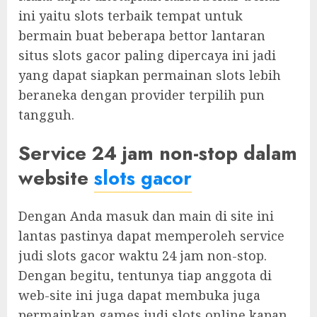
ini yaitu slots terbaik tempat untuk
bermain buat beberapa bettor lantaran
situs slots gacor paling dipercaya ini jadi
yang dapat siapkan permainan slots lebih
beraneka dengan provider terpilih pun
tangguh.
Service 24 jam non-stop dalam
website
slots gacor
Dengan Anda masuk dan main di site ini
lantas pastinya dapat memperoleh service
judi slots gacor waktu 24 jam non-stop.
Dengan begitu, tentunya tiap anggota di
web-site ini juga dapat membuka juga
permainkan games judi slots online kapan