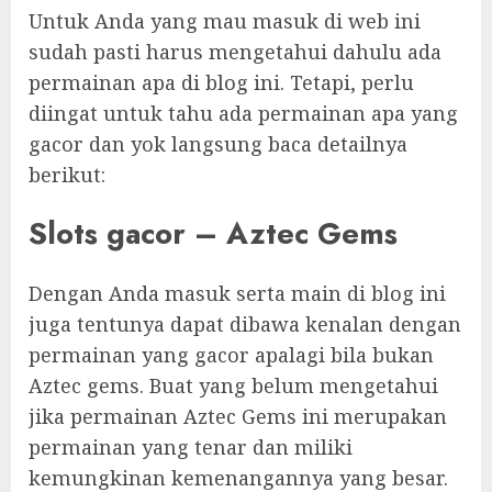
Untuk Anda yang mau masuk di web ini
sudah pasti harus mengetahui dahulu ada
permainan apa di blog ini. Tetapi, perlu
diingat untuk tahu ada permainan apa yang
gacor dan yok langsung baca detailnya
berikut:
Slots gacor – Aztec Gems
Dengan Anda masuk serta main di blog ini
juga tentunya dapat dibawa kenalan dengan
permainan yang gacor apalagi bila bukan
Aztec gems. Buat yang belum mengetahui
jika permainan Aztec Gems ini merupakan
permainan yang tenar dan miliki
kemungkinan kemenangannya yang besar.