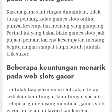
Karena games ini ringan dimainkan, tidak
tutup peluang kalau games slots online
punyai kesempatan menang yang gampang.
Perihal ini yang bakal bikin games slots jadi
pujaan pemain karena kesempatan menang
begitu ringan sampai tanpa butuh jumlah
trik sukar.
Beberapa keuntungan menarik
pada web slots gacor
Tentulah tiap permainan slots akan tetap
sediakan keuntungan-keuntungan spesifik.
Tetapi, argumen yang membuat games slots
gacor ini selalu di favoritkan karena