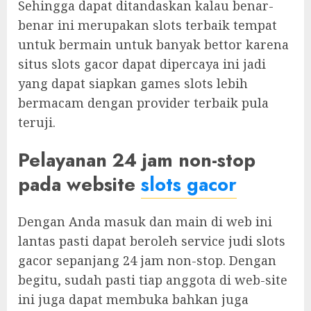
Sehingga dapat ditandaskan kalau benar-
benar ini merupakan slots terbaik tempat
untuk bermain untuk banyak bettor karena
situs slots gacor dapat dipercaya ini jadi
yang dapat siapkan games slots lebih
bermacam dengan provider terbaik pula
teruji.
Pelayanan 24 jam non-stop
pada website
slots gacor
Dengan Anda masuk dan main di web ini
lantas pasti dapat beroleh service judi slots
gacor sepanjang 24 jam non-stop. Dengan
begitu, sudah pasti tiap anggota di web-site
ini juga dapat membuka bahkan juga