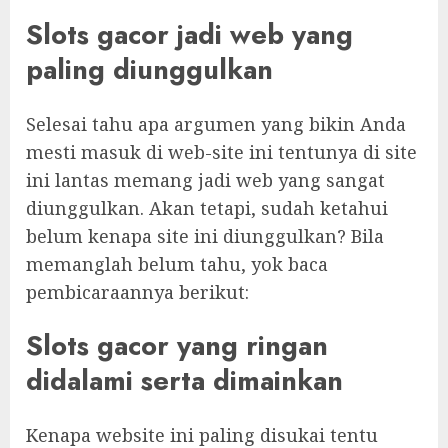
Slots gacor jadi web yang
paling diunggulkan
Selesai tahu apa argumen yang bikin Anda
mesti masuk di web-site ini tentunya di site
ini lantas memang jadi web yang sangat
diunggulkan. Akan tetapi, sudah ketahui
belum kenapa site ini diunggulkan? Bila
memanglah belum tahu, yok baca
pembicaraannya berikut:
Slots gacor yang ringan
didalami serta dimainkan
Kenapa website ini paling disukai tentu