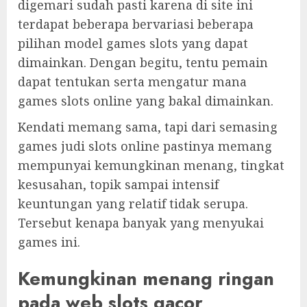
digemari sudah pasti karena di site ini
terdapat beberapa bervariasi beberapa
pilihan model games slots yang dapat
dimainkan. Dengan begitu, tentu pemain
dapat tentukan serta mengatur mana
games slots online yang bakal dimainkan.
Kendati memang sama, tapi dari semasing
games judi slots online pastinya memang
mempunyai kemungkinan menang, tingkat
kesusahan, topik sampai intensif
keuntungan yang relatif tidak serupa.
Tersebut kenapa banyak yang menyukai
games ini.
Kemungkinan menang ringan
pada web slots gacor