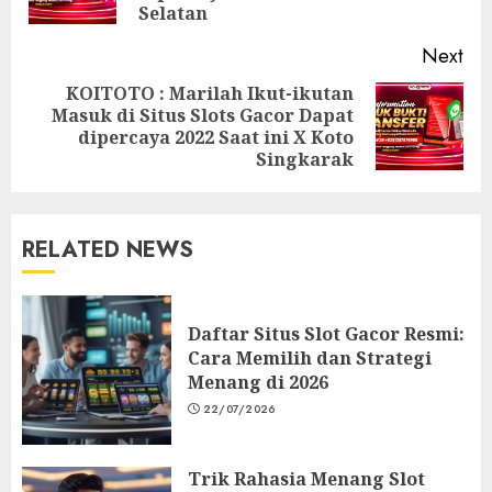
pos
Selatan
Next
KOITOTO : Marilah Ikut-ikutan
Masuk di Situs Slots Gacor Dapat
Next
dipercaya 2022 Saat ini X Koto
post:
Singkarak
RELATED NEWS
Daftar Situs Slot Gacor Resmi:
Cara Memilih dan Strategi
Menang di 2026
22/07/2026
Trik Rahasia Menang Slot