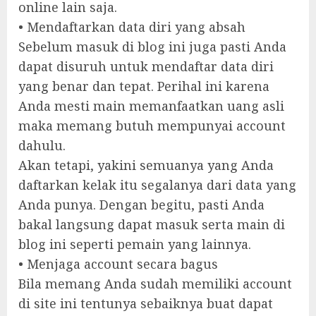
online lain saja.
• Mendaftarkan data diri yang absah
Sebelum masuk di blog ini juga pasti Anda
dapat disuruh untuk mendaftar data diri
yang benar dan tepat. Perihal ini karena
Anda mesti main memanfaatkan uang asli
maka memang butuh mempunyai account
dahulu.
Akan tetapi, yakini semuanya yang Anda
daftarkan kelak itu segalanya dari data yang
Anda punya. Dengan begitu, pasti Anda
bakal langsung dapat masuk serta main di
blog ini seperti pemain yang lainnya.
• Menjaga account secara bagus
Bila memang Anda sudah memiliki account
di site ini tentunya sebaiknya buat dapat