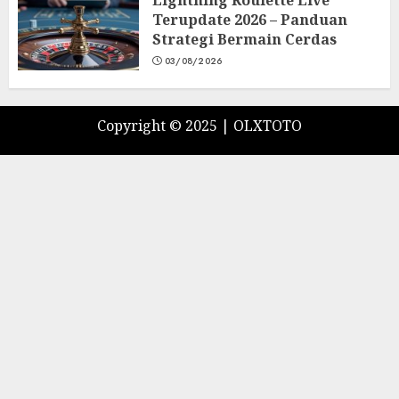
Terupdate 2026 – Panduan
Strategi Bermain Cerdas
03/08/2026
Copyright © 2025 |
OLXTOTO