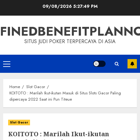
Skip
09/08/2026
5:27:50 PM
to
content
FINEDBENEFITPLAN
SITUS JUDI POKER TERPERCAYA DI ASIA
Primary
Menu
Home
Slot Gacor
KOITOTO : Marilah Ikut-ikutan Masuk di Situs Slots Gacor Paling
dipercaya 2022 Saat ini Pun Titeue
Slot Gacor
KOITOTO : Marilah Ikut-ikutan