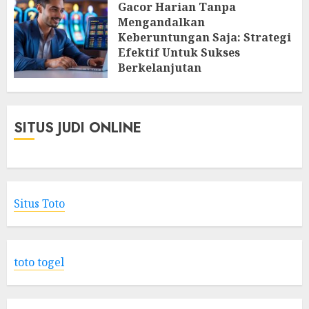
Gacor Harian Tanpa
Mengandalkan
Keberuntungan Saja: Strategi
Efektif Untuk Sukses
Berkelanjutan
11/05/2026
SITUS JUDI ONLINE
Situs Toto
toto togel