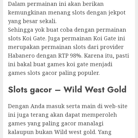
Dalam permainan ini akan berikan
kemungkinan menang slots dengan jekpot
yang besar sekali.
Sehingga yok buat coba dengan permainan
slots Koi Gate. Juga permainan Koi Gate ini
merupakan permainan slots dari provider
Habanero dengan RTP 98%. Karena itu, pasti
ini bakal buat games koi gate menjadi
games slots gacor paling populer.
Slots gacor – Wild West Gold
Dengan Anda masuk serta main di web-site
ini juga terang akan dapat memperoleh
games yang paling gacor manalagi
kalaupun bukan Wild west gold. Yang