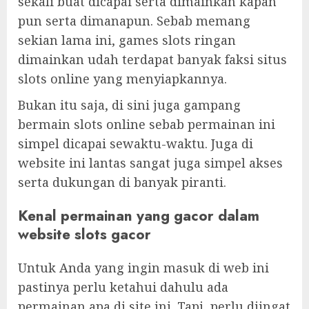
sekali buat dicapai serta dimainkan kapan
pun serta dimanapun. Sebab memang
sekian lama ini, games slots ringan
dimainkan udah terdapat banyak faksi situs
slots online yang menyiapkannya.
Bukan itu saja, di sini juga gampang
bermain slots online sebab permainan ini
simpel dicapai sewaktu-waktu. Juga di
website ini lantas sangat juga simpel akses
serta dukungan di banyak piranti.
Kenal permainan yang gacor dalam
website slots gacor
Untuk Anda yang ingin masuk di web ini
pastinya perlu ketahui dahulu ada
permainan apa di site ini. Tapi, perlu diingat