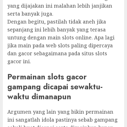
yang dijajakan ini malahan lebih janjikan
serta banyak juga.
Dengan begitu, pastilah tidak aneh jika
sepanjang ini lebih banyak yang terasa
untung dengan main slots online. Apa lagi
jika main pada web slots paling dipercaya
dan gacor sebagaimana pada situs slots
gacor ini.
Permainan slots gacor
gampang dicapai sewaktu-
waktu dimanapun
Argumen yang lain yang bikin permainan
ini sangatlah idola pastinya sebab gampang