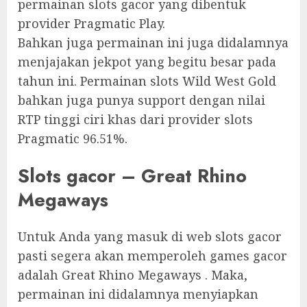
permainan slots gacor yang dibentuk
provider Pragmatic Play.
Bahkan juga permainan ini juga didalamnya
menjajakan jekpot yang begitu besar pada
tahun ini. Permainan slots Wild West Gold
bahkan juga punya support dengan nilai
RTP tinggi ciri khas dari provider slots
Pragmatic 96.51%.
Slots gacor – Great Rhino
Megaways
Untuk Anda yang masuk di web slots gacor
pasti segera akan memperoleh games gacor
adalah Great Rhino Megaways . Maka,
permainan ini didalamnya menyiapkan