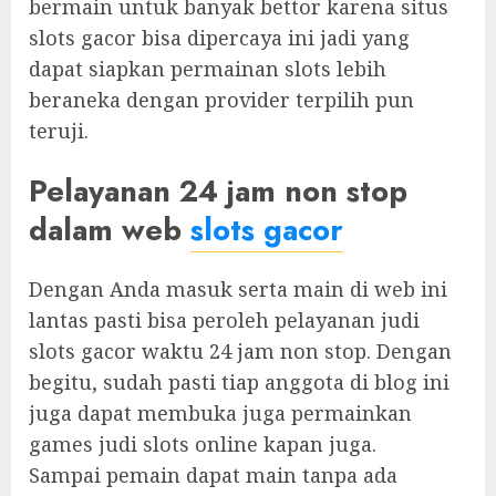
bermain untuk banyak bettor karena situs
slots gacor bisa dipercaya ini jadi yang
dapat siapkan permainan slots lebih
beraneka dengan provider terpilih pun
teruji.
Pelayanan 24 jam non stop
dalam web
slots gacor
Dengan Anda masuk serta main di web ini
lantas pasti bisa peroleh pelayanan judi
slots gacor waktu 24 jam non stop. Dengan
begitu, sudah pasti tiap anggota di blog ini
juga dapat membuka juga permainkan
games judi slots online kapan juga.
Sampai pemain dapat main tanpa ada