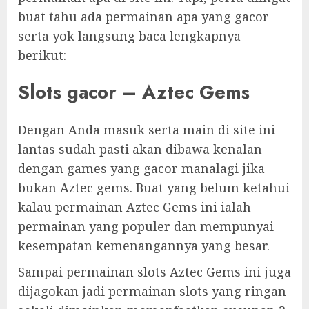
buat tahu ada permainan apa yang gacor
serta yok langsung baca lengkapnya
berikut:
Slots gacor – Aztec Gems
Dengan Anda masuk serta main di site ini
lantas sudah pasti akan dibawa kenalan
dengan games yang gacor manalagi jika
bukan Aztec gems. Buat yang belum ketahui
kalau permainan Aztec Gems ini ialah
permainan yang populer dan mempunyai
kesempatan kemenangannya yang besar.
Sampai permainan slots Aztec Gems ini juga
dijagokan jadi permainan slots yang ringan