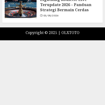
Terupdate 2026 – Panduan
Strategi Bermain Cerdas
03/08/2026
Copyright © 2025 |
OLXTOTO