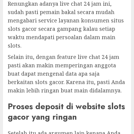
Renungkan adanya live chat 24 jam ini,
sudah pasti pemain bakal secara mudah
mengabari service layanan konsumen situs
slots gacor secara gampang kalau setiap
waktu mendapati persoalan dalam main
slots.
Selain itu, dengan feature live chat 24 jam
pasti akan makin memperingan anggota
buat dapat mengenal data apa saja
berkaitan slots gacor. Karena itu, pasti Anda
makin lebih ringan buat main didalamnya.
Proses deposit di website slots
gacor yang ringan
Setelah itu ada argumen lain kenapa Anda