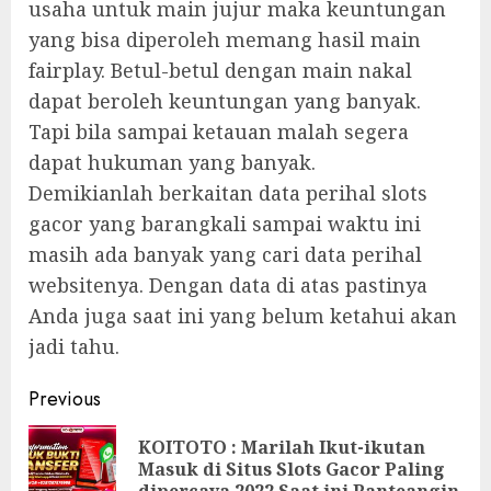
usaha untuk main jujur maka keuntungan
yang bisa diperoleh memang hasil main
fairplay. Betul-betul dengan main nakal
dapat beroleh keuntungan yang banyak.
Tapi bila sampai ketauan malah segera
dapat hukuman yang banyak.
Demikianlah berkaitan data perihal slots
gacor yang barangkali sampai waktu ini
masih ada banyak yang cari data perihal
websitenya. Dengan data di atas pastinya
Anda juga saat ini yang belum ketahui akan
jadi tahu.
Continue
Previous
Reading
KOITOTO : Marilah Ikut-ikutan
Pre
Masuk di Situs Slots Gacor Paling
dipercaya 2022 Saat ini Ranteangin