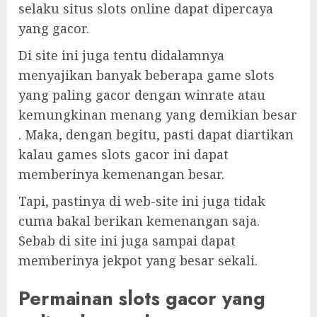
selaku situs slots online dapat dipercaya
yang gacor.
Di site ini juga tentu didalamnya
menyajikan banyak beberapa game slots
yang paling gacor dengan winrate atau
kemungkinan menang yang demikian besar
. Maka, dengan begitu, pasti dapat diartikan
kalau games slots gacor ini dapat
memberinya kemenangan besar.
Tapi, pastinya di web-site ini juga tidak
cuma bakal berikan kemenangan saja.
Sebab di site ini juga sampai dapat
memberinya jekpot yang besar sekali.
Permainan slots gacor yang