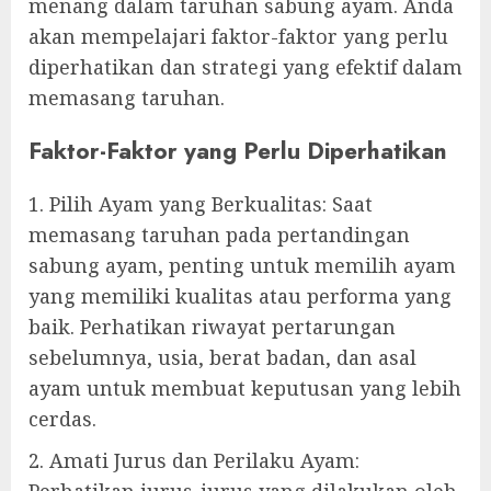
menang dalam taruhan sabung ayam. Anda
akan mempelajari faktor-faktor yang perlu
diperhatikan dan strategi yang efektif dalam
memasang taruhan.
Faktor-Faktor yang Perlu Diperhatikan
1. Pilih Ayam yang Berkualitas: Saat
memasang taruhan pada pertandingan
sabung ayam, penting untuk memilih ayam
yang memiliki kualitas atau performa yang
baik. Perhatikan riwayat pertarungan
sebelumnya, usia, berat badan, dan asal
ayam untuk membuat keputusan yang lebih
cerdas.
2. Amati Jurus dan Perilaku Ayam: