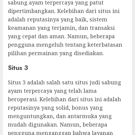
sabung ayam terpercaya yang patut
dipertimbangkan. Kelebihan dari situs ini
adalah reputasinya yang baik, sistem
keamanan yang terjamin, dan transaksi
yang cepat dan aman. Namun, beberapa
pengguna mengeluh tentang keterbatasan
pilihan permainan yang disediakan.
Situs 3
Situs 3 adalah salah satu situs judi sabung
ayam terpercaya yang telah lama
beroperasi. Kelebihan dari situs ini adalah
reputasinya yang solid, bonus yang
menguntungkan, dan antarmuka yang
mudah digunakan. Namun, beberapa
pengguna menganggap bahwa layanan