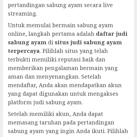
pertandingan sabung ayam secara live
streaming.
Untuk memulai bermain sabung ayam
online, langkah pertama adalah
daftar judi
sabung ayam
di
situs judi sabung ayam
terpercaya
. Pilihlah situs yang telah
terbukti memiliki reputasi baik dan
memberikan pengalaman bermain yang
aman dan menyenangkan. Setelah
mendaftar, Anda akan mendapatkan akun
yang dapat digunakan untuk mengakses
platform judi sabung ayam.
Setelah memiliki akun, Anda dapat
memasang taruhan pada pertandingan
sabung ayam yang ingin Anda ikuti. Pilihlah