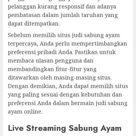
pelanggan kurang responsif dan adanya
pembatasan dalam jumlah taruhan yang
dapat ditempatkan.
Sebelum memilih situs judi sabung ayam
terpercaya, Anda perlu mempertimbangkan
preferensi pribadi Anda. Pastikan untuk
membaca ulasan pengguna dan
membandingkan fitur-fitur yang
ditawarkan oleh masing-masing situs.
Dengan demikian, Anda dapat memilih situs
yang paling sesuai dengan kebutuhan dan
preferensi Anda dalam bermain judi sabung
ayam online.
Live Streaming Sabung Ayam