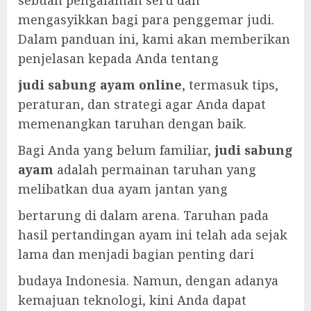
mengasyikkan bagi para penggemar judi.
Dalam panduan ini, kami akan memberikan
penjelasan kepada Anda tentang
judi sabung ayam online
, termasuk tips,
peraturan, dan strategi agar Anda dapat
memenangkan taruhan dengan baik.
Bagi Anda yang belum familiar,
judi sabung
ayam
adalah permainan taruhan yang
melibatkan dua ayam jantan yang
bertarung di dalam arena. Taruhan pada
hasil pertandingan ayam ini telah ada sejak
lama dan menjadi bagian penting dari
budaya Indonesia. Namun, dengan adanya
kemajuan teknologi, kini Anda dapat