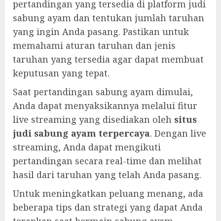
pertandingan yang tersedia di platform judi
sabung ayam dan tentukan jumlah taruhan
yang ingin Anda pasang. Pastikan untuk
memahami aturan taruhan dan jenis
taruhan yang tersedia agar dapat membuat
keputusan yang tepat.
Saat pertandingan sabung ayam dimulai,
Anda dapat menyaksikannya melalui fitur
live streaming yang disediakan oleh
situs
judi sabung ayam terpercaya
. Dengan live
streaming, Anda dapat mengikuti
pertandingan secara real-time dan melihat
hasil dari taruhan yang telah Anda pasang.
Untuk meningkatkan peluang menang, ada
beberapa tips dan strategi yang dapat Anda