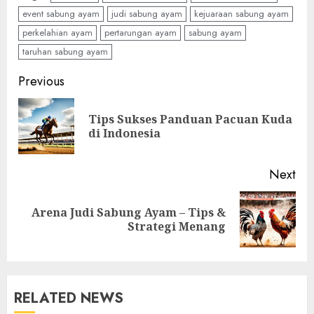
event sabung ayam
judi sabung ayam
kejuaraan sabung ayam
perkelahian ayam
pertarungan ayam
sabung ayam
taruhan sabung ayam
Continue
Previous
Reading
Tips Sukses Panduan Pacuan Kuda
Pre
di Indonesia
pos
Next
Arena Judi Sabung Ayam – Tips &
Next
Strategi Menang
post:
RELATED NEWS