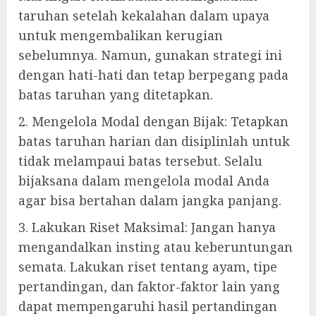
taruhan setelah kekalahan dalam upaya
untuk mengembalikan kerugian
sebelumnya. Namun, gunakan strategi ini
dengan hati-hati dan tetap berpegang pada
batas taruhan yang ditetapkan.
2. Mengelola Modal dengan Bijak: Tetapkan
batas taruhan harian dan disiplinlah untuk
tidak melampaui batas tersebut. Selalu
bijaksana dalam mengelola modal Anda
agar bisa bertahan dalam jangka panjang.
3. Lakukan Riset Maksimal: Jangan hanya
mengandalkan insting atau keberuntungan
semata. Lakukan riset tentang ayam, tipe
pertandingan, dan faktor-faktor lain yang
dapat mempengaruhi hasil pertandingan