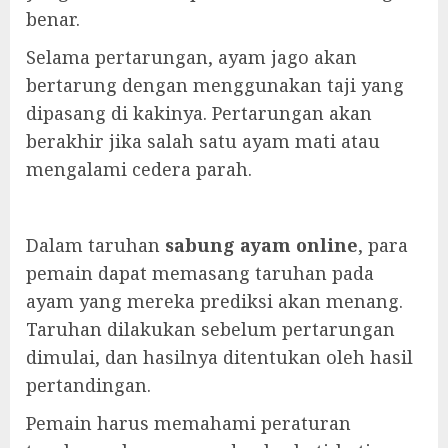
benar.
Selama pertarungan, ayam jago akan
bertarung dengan menggunakan taji yang
dipasang di kakinya. Pertarungan akan
berakhir jika salah satu ayam mati atau
mengalami cedera parah.
Dalam taruhan
sabung ayam online
, para
pemain dapat memasang taruhan pada
ayam yang mereka prediksi akan menang.
Taruhan dilakukan sebelum pertarungan
dimulai, dan hasilnya ditentukan oleh hasil
pertandingan.
Pemain harus memahami peraturan