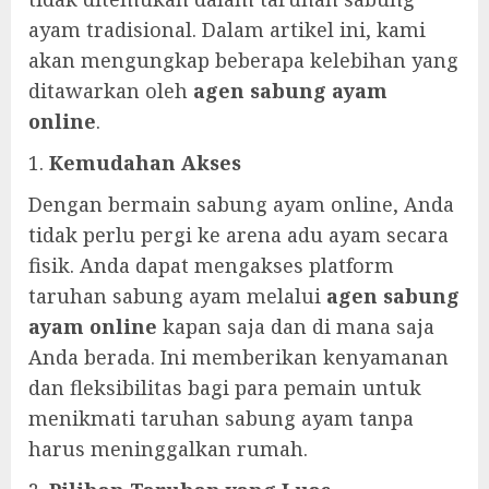
ayam tradisional. Dalam artikel ini, kami
akan mengungkap beberapa kelebihan yang
ditawarkan oleh
agen sabung ayam
online
.
1.
Kemudahan Akses
Dengan bermain sabung ayam online, Anda
tidak perlu pergi ke arena adu ayam secara
fisik. Anda dapat mengakses platform
taruhan sabung ayam melalui
agen sabung
ayam online
kapan saja dan di mana saja
Anda berada. Ini memberikan kenyamanan
dan fleksibilitas bagi para pemain untuk
menikmati taruhan sabung ayam tanpa
harus meninggalkan rumah.