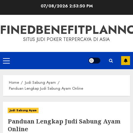
Skip
07/08/2026
2:53:51 PM
to
content
FINEDBENEFITPLAN
SITUS JUDI POKER TERPERCAYA DI ASIA
Primary
Menu
Home
Judi Sabung Ayam
Panduan Lengkap Judi Sabung Ayam Online
Judi Sabung Ayam
Panduan Lengkap Judi Sabung Ayam
Online