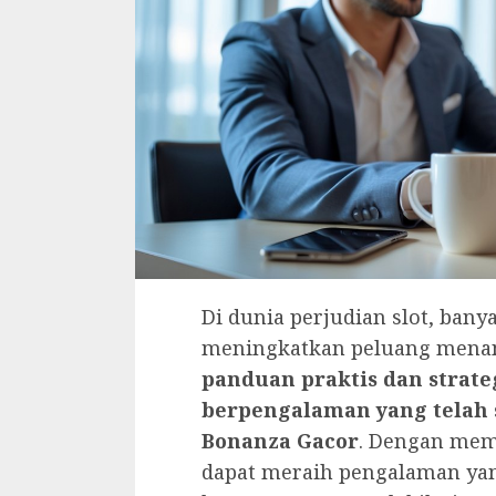
Di dunia perjudian slot, ban
meningkatkan peluang menan
panduan praktis dan strate
berpengalaman yang telah 
Bonanza Gacor
. Dengan me
dapat meraih pengalaman yang