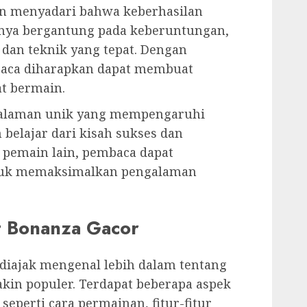
an menyadari bahwa keberhasilan
hanya bergantung pada keberuntungan,
 dan teknik yang tepat. Dengan
baca diharapkan dapat membuat
at bermain.
galaman unik yang mempengaruhi
belajar dari kisah sukses dan
 pemain lain, pembaca dapat
tuk memaksimalkan pengalaman
ot Bonanza Gacor
 diajak mengenal lebih dalam tentang
kin populer. Terdapat beberapa aspek
seperti cara permainan, fitur-fitur