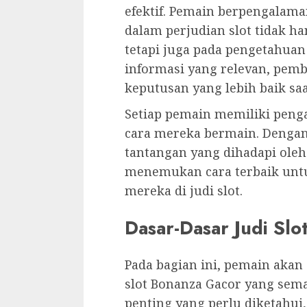
efektif. Pemain berpengalam
dalam perjudian slot tidak 
tetapi juga pada pengetahuan
informasi yang relevan, pem
keputusan yang lebih baik sa
Setiap pemain memiliki pen
cara mereka bermain. Dengan 
tantangan yang dihadapi oleh
menemukan cara terbaik un
mereka di judi slot.
Dasar-Dasar Judi Sl
Pada bagian ini, pemain akan
slot Bonanza Gacor yang sema
penting yang perlu diketahui, 