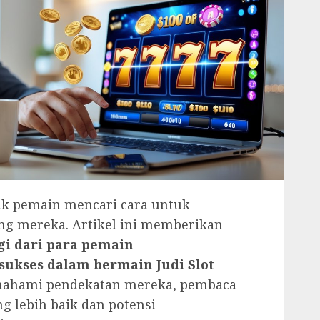
yak pemain mencari cara untuk
g mereka. Artikel ini memberikan
gi dari para pemain
sukses dalam bermain Judi Slot
mahami pendekatan mereka, pembaca
 lebih baik dan potensi