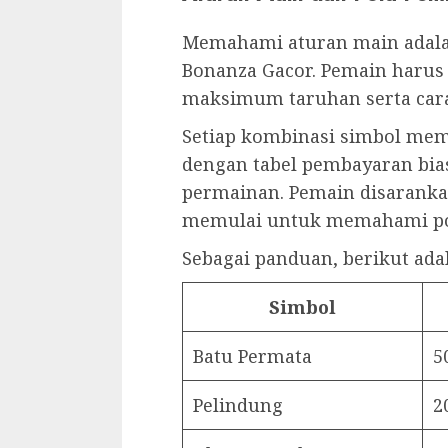
Memahami aturan main adalah
Bonanza Gacor. Pemain haru
maksimum taruhan serta ca
Setiap kombinasi simbol memi
dengan tabel pembayaran bia
permainan. Pemain disaranka
memulai untuk memahami po
Sebagai panduan, berikut ad
Simbol
Batu Permata
5
Pelindung
2