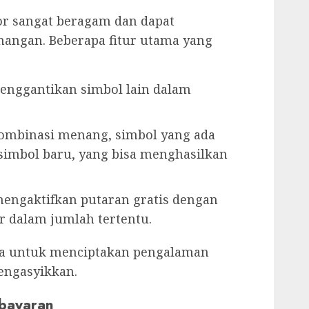
or sangat beragam dan dapat
angan. Beberapa fitur utama yang
menggantikan simbol lain dalam
 kombinasi menang, simbol yang ada
simbol baru, yang bisa menghasilkan
mengaktifkan putaran gratis dengan
r dalam jumlah tertentu.
ama untuk menciptakan pengalaman
engasyikkan.
mbayaran