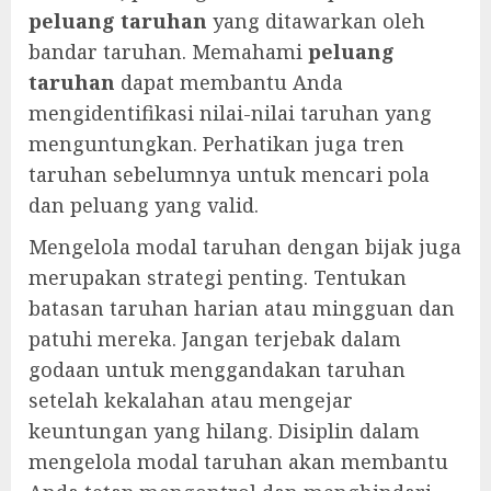
peluang taruhan
yang ditawarkan oleh
bandar taruhan. Memahami
peluang
taruhan
dapat membantu Anda
mengidentifikasi nilai-nilai taruhan yang
menguntungkan. Perhatikan juga tren
taruhan sebelumnya untuk mencari pola
dan peluang yang valid.
Mengelola modal taruhan dengan bijak juga
merupakan strategi penting. Tentukan
batasan taruhan harian atau mingguan dan
patuhi mereka. Jangan terjebak dalam
godaan untuk menggandakan taruhan
setelah kekalahan atau mengejar
keuntungan yang hilang. Disiplin dalam
mengelola modal taruhan akan membantu