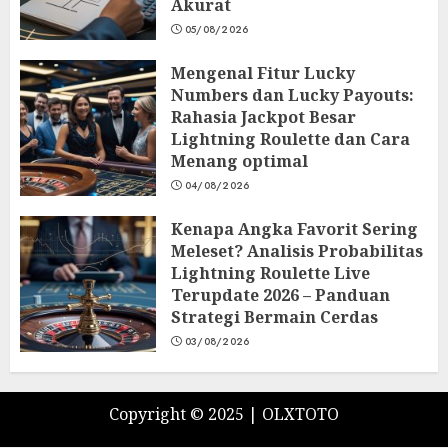
Akurat
05/08/2026
Mengenal Fitur Lucky
Numbers dan Lucky Payouts:
Rahasia Jackpot Besar
Lightning Roulette dan Cara
Menang optimal
04/08/2026
Kenapa Angka Favorit Sering
Meleset? Analisis Probabilitas
Lightning Roulette Live
Terupdate 2026 – Panduan
Strategi Bermain Cerdas
03/08/2026
Copyright © 2025 |
OLXTOTO