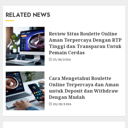
RELATED NEWS
Review Situs Roulette Online
Aman Terpercaya Dengan RTP
Tinggi dan Transparan Untuk
Pemain Cerdas
21/05/2026
Cara Mengetahui Roulette
Online Terpercaya dan Aman
untuk Deposit dan Withdraw
Dengan Mudah
20/05/2026