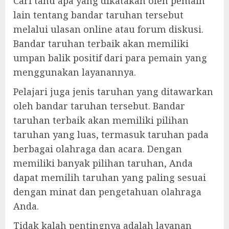
Cari tahu apa yang dikatakan oleh pemain
lain tentang bandar taruhan tersebut
melalui ulasan online atau forum diskusi.
Bandar taruhan terbaik akan memiliki
umpan balik positif dari para pemain yang
menggunakan layanannya.
Pelajari juga jenis taruhan yang ditawarkan
oleh bandar taruhan tersebut. Bandar
taruhan terbaik akan memiliki pilihan
taruhan yang luas, termasuk taruhan pada
berbagai olahraga dan acara. Dengan
memiliki banyak pilihan taruhan, Anda
dapat memilih taruhan yang paling sesuai
dengan minat dan pengetahuan olahraga
Anda.
Tidak kalah pentingnya adalah layanan