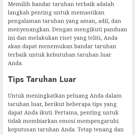
Memilih bandar taruhan terbaik adalah
langkah penting untuk memastikan
pengalaman taruhan yang aman, adil, dan
menyenangkan. Dengan mengikuti panduan
ini dan melakukan riset yang teliti, Anda
akan dapat menemukan bandar taruhan
terbaik untuk kebutuhan taruhan luar
Anda.
Tips Taruhan Luar
Untuk meningkatkan peluang Anda dalam
taruhan luar, berikut beberapa tips yang
dapat Anda ikuti. Pertama, penting untuk
tidak membiarkan emosi mempengaruhi
keputusan taruhan Anda. Tetap tenang dan