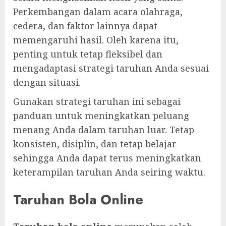
Perkembangan dalam acara olahraga,
cedera, dan faktor lainnya dapat
memengaruhi hasil. Oleh karena itu,
penting untuk tetap fleksibel dan
mengadaptasi strategi taruhan Anda sesuai
dengan situasi.
Gunakan strategi taruhan ini sebagai
panduan untuk meningkatkan peluang
menang Anda dalam taruhan luar. Tetap
konsisten, disiplin, dan tetap belajar
sehingga Anda dapat terus meningkatkan
keterampilan taruhan Anda seiring waktu.
Taruhan Bola Online