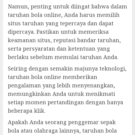
Namun, penting untuk diingat bahwa dalam
taruhan bola online, Anda harus memilih
situs taruhan yang tepercaya dan dapat
dipercaya. Pastikan untuk memeriksa
keamanan situs, reputasi bandar taruhan,
serta persyaratan dan ketentuan yang
berlaku sebelum memulai taruhan Anda.
Seiring dengan semakin majunya teknologi,
taruhan bola online memberikan
pengalaman yang lebih menyenangkan,
memungkinkan Anda untuk menikmati
setiap momen pertandingan dengan hanya
beberapa klik.
Apakah Anda seorang penggemar sepak
bola atau olahraga lainnya, taruhan bola