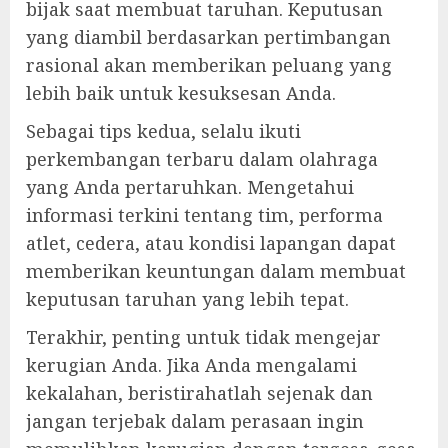
bijak saat membuat taruhan. Keputusan
yang diambil berdasarkan pertimbangan
rasional akan memberikan peluang yang
lebih baik untuk kesuksesan Anda.
Sebagai tips kedua, selalu ikuti
perkembangan terbaru dalam olahraga
yang Anda pertaruhkan. Mengetahui
informasi terkini tentang tim, performa
atlet, cedera, atau kondisi lapangan dapat
memberikan keuntungan dalam membuat
keputusan taruhan yang lebih tepat.
Terakhir, penting untuk tidak mengejar
kerugian Anda. Jika Anda mengalami
kekalahan, beristirahatlah sejenak dan
jangan terjebak dalam perasaan ingin