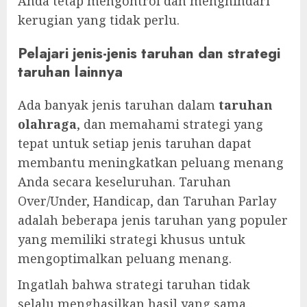
Anda tetap mengontrol dan menghindari
kerugian yang tidak perlu.
Pelajari jenis-jenis taruhan dan strategi
taruhan lainnya
Ada banyak jenis taruhan dalam
taruhan
olahraga
, dan memahami strategi yang
tepat untuk setiap jenis taruhan dapat
membantu meningkatkan peluang menang
Anda secara keseluruhan. Taruhan
Over/Under, Handicap, dan Taruhan Parlay
adalah beberapa jenis taruhan yang populer
yang memiliki strategi khusus untuk
mengoptimalkan peluang menang.
Ingatlah bahwa strategi taruhan tidak
selalu menghasilkan hasil yang sama.