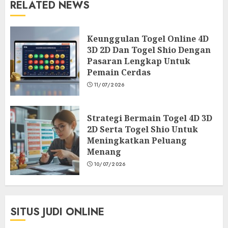
RELATED NEWS
Keunggulan Togel Online 4D
3D 2D Dan Togel Shio Dengan
Pasaran Lengkap Untuk
Pemain Cerdas
11/07/2026
Strategi Bermain Togel 4D 3D
2D Serta Togel Shio Untuk
Meningkatkan Peluang
Menang
10/07/2026
SITUS JUDI ONLINE