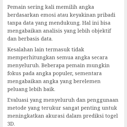
Pemain sering kali memilih angka
berdasarkan emosi atau keyakinan pribadi
tanpa data yang mendukung. Hal ini bisa
mengabaikan analisis yang lebih objektif
dan berbasis data.
Kesalahan lain termasuk tidak
memperhitungkan semua angka secara
menyeluruh. Beberapa pemain mungkin
fokus pada angka populer, sementara
mengabaikan angka yang berelemen
peluang lebih baik.
Evaluasi yang menyeluruh dan penggunaan
metode yang terukur sangat penting untuk
meningkatkan akurasi dalam prediksi togel
3D.