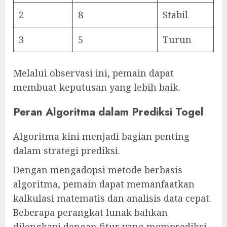
2
8
Stabil
3
5
Turun
Melalui observasi ini, pemain dapat
membuat keputusan yang lebih baik.
Peran Algoritma dalam Prediksi Togel
Algoritma kini menjadi bagian penting
dalam strategi prediksi.
Dengan mengadopsi metode berbasis
algoritma, pemain dapat memanfaatkan
kalkulasi matematis dan analisis data cepat.
Beberapa perangkat lunak bahkan
dilengkapi dengan fitur yang memprediksi