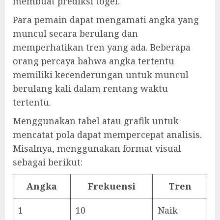
membuat prediksi togel.
Para pemain dapat mengamati angka yang
muncul secara berulang dan
memperhatikan tren yang ada. Beberapa
orang percaya bahwa angka tertentu
memiliki kecenderungan untuk muncul
berulang kali dalam rentang waktu
tertentu.
Menggunakan tabel atau grafik untuk
mencatat pola dapat mempercepat analisis.
Misalnya, menggunakan format visual
sebagai berikut:
Angka
Frekuensi
Tren
1
10
Naik