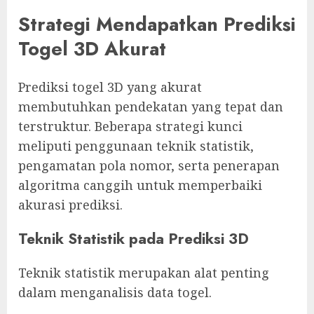
Strategi Mendapatkan Prediksi
Togel 3D Akurat
Prediksi togel 3D yang akurat
membutuhkan pendekatan yang tepat dan
terstruktur. Beberapa strategi kunci
meliputi penggunaan teknik statistik,
pengamatan pola nomor, serta penerapan
algoritma canggih untuk memperbaiki
akurasi prediksi.
Teknik Statistik pada Prediksi 3D
Teknik statistik merupakan alat penting
dalam menganalisis data togel.