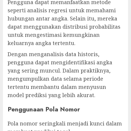
Pengguna dapat memanfaatkan metode
seperti analisis regresi untuk memahami
hubungan antar angka. Selain itu, mereka
dapat menggunakan distribusi probabilitas
untuk mengestimasi kemungkinan
keluarnya angka tertentu.
Dengan menganalisis data historis,
pengguna dapat mengidentifikasi angka
yang sering muncul. Dalam praktiknya,
mengumpulkan data selama periode
tertentu membantu dalam menyusun
model prediksi yang lebih akurat.
Penggunaan Pola Nomor
Pola nomor seringkali menjadi kunci dalam