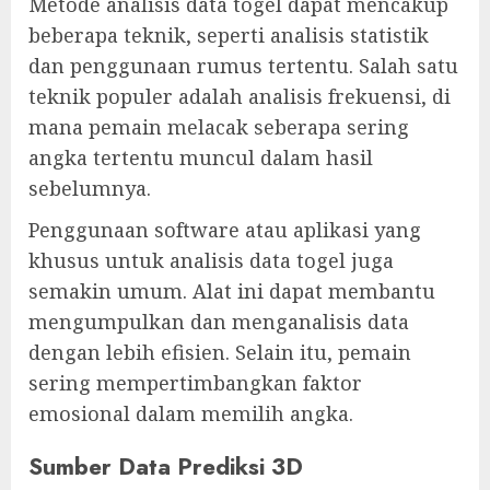
Metode analisis data togel dapat mencakup
beberapa teknik, seperti analisis statistik
dan penggunaan rumus tertentu. Salah satu
teknik populer adalah analisis frekuensi, di
mana pemain melacak seberapa sering
angka tertentu muncul dalam hasil
sebelumnya.
Penggunaan software atau aplikasi yang
khusus untuk analisis data togel juga
semakin umum. Alat ini dapat membantu
mengumpulkan dan menganalisis data
dengan lebih efisien. Selain itu, pemain
sering mempertimbangkan faktor
emosional dalam memilih angka.
Sumber Data Prediksi 3D