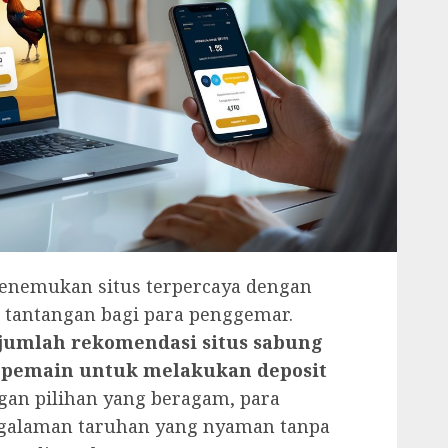
enemukan situs terpercaya dengan
 tantangan bagi para penggemar.
jumlah rekomendasi situs sabung
pemain untuk melakukan deposit
an pilihan yang beragam, para
galaman taruhan yang nyaman tanpa