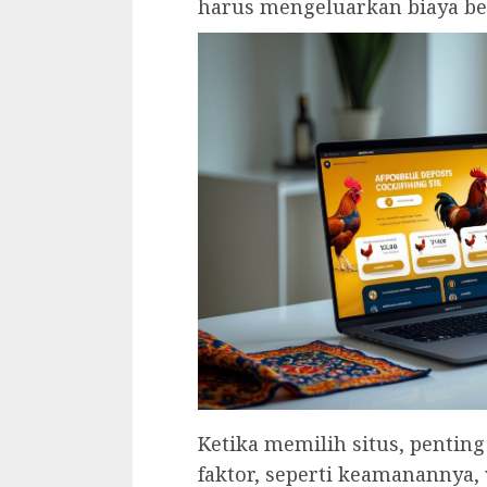
harus mengeluarkan biaya bes
Ketika memilih situs, penti
faktor, seperti keamanannya,