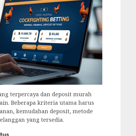
ang terpercaya dan deposit murah
ain. Beberapa kriteria utama harus
manan, kemudahan deposit, metode
elanggan yang tersedia.
tus