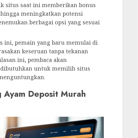
k situs saat ini memberikan bonus
ehingga meningkatkan potensi
nemukan berbagai opsi yang sesuai
s ini, pemain yang baru memulai di
rasakan keseruan tanpa tekanan
 ulasan ini, pembaca akan
dibutuhkan untuk memilih situs
 menguntungkan.
ng Ayam Deposit Murah