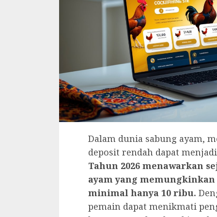
Dalam dunia sabung ayam, m
deposit rendah dapat menjadi
Tahun 2026 menawarkan se
ayam yang memungkinkan 
minimal hanya 10 ribu.
Deng
pemain dapat menikmati pen