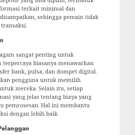
nformasi terkait minimal dan
 disampaikan, sehingga pemain tidak
transaksi.
an
agam sangat penting untuk
 terpercaya biasanya menawarkan
sfer bank, pulsa, dan dompet digital.
kan pengguna untuk memilih
tuk mereka. Selain itu, setiap
asi yang jelas tentang biaya yang
u pemrosesan. Hal ini membantu
si dengan lebih baik.
Pelanggan