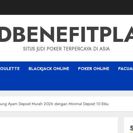
EDBENEFITP
SITUS JUDI POKER TERPERCAYA DI ASIA
ROULETTE
BLACKJACK ONLINE
POKER ONLINE
PACUA
bung Ayam Deposit Murah 2026 dengan Minimal Deposit 10 Ribu