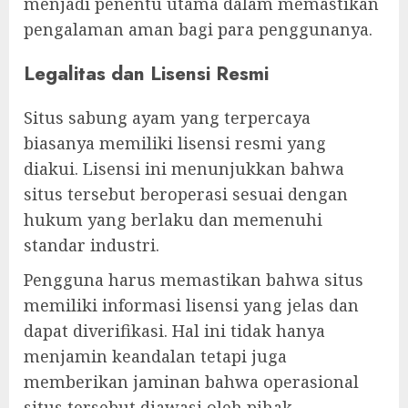
menjadi penentu utama dalam memastikan
pengalaman aman bagi para penggunanya.
Legalitas dan Lisensi Resmi
Situs sabung ayam yang terpercaya
biasanya memiliki lisensi resmi yang
diakui. Lisensi ini menunjukkan bahwa
situs tersebut beroperasi sesuai dengan
hukum yang berlaku dan memenuhi
standar industri.
Pengguna harus memastikan bahwa situs
memiliki informasi lisensi yang jelas dan
dapat diverifikasi. Hal ini tidak hanya
menjamin keandalan tetapi juga
memberikan jaminan bahwa operasional
situs tersebut diawasi oleh pihak