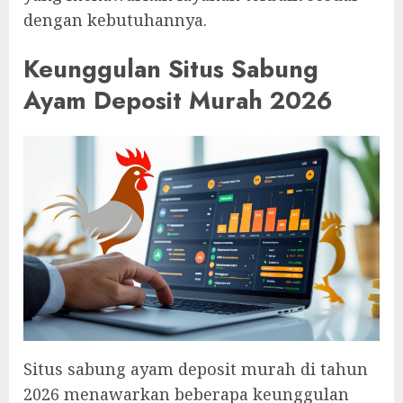
dengan kebutuhannya.
Keunggulan Situs Sabung
Ayam Deposit Murah 2026
Situs sabung ayam deposit murah di tahun
2026 menawarkan beberapa keunggulan