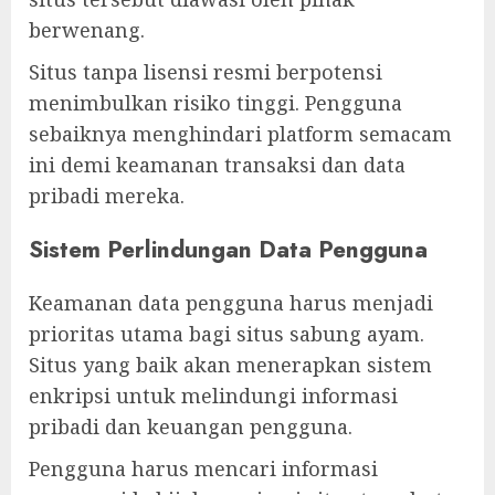
berwenang.
Situs tanpa lisensi resmi berpotensi
menimbulkan risiko tinggi. Pengguna
sebaiknya menghindari platform semacam
ini demi keamanan transaksi dan data
pribadi mereka.
Sistem Perlindungan Data Pengguna
Keamanan data pengguna harus menjadi
prioritas utama bagi situs sabung ayam.
Situs yang baik akan menerapkan sistem
enkripsi untuk melindungi informasi
pribadi dan keuangan pengguna.
Pengguna harus mencari informasi