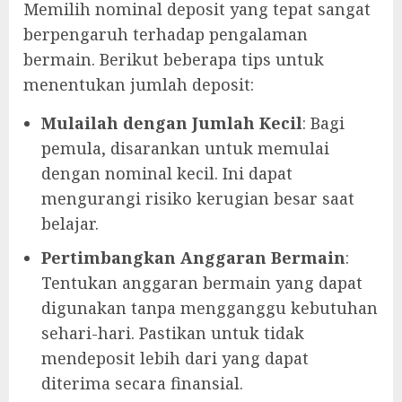
Memilih nominal deposit yang tepat sangat
berpengaruh terhadap pengalaman
bermain. Berikut beberapa tips untuk
menentukan jumlah deposit:
Mulailah dengan Jumlah Kecil
: Bagi
pemula, disarankan untuk memulai
dengan nominal kecil. Ini dapat
mengurangi risiko kerugian besar saat
belajar.
Pertimbangkan Anggaran Bermain
:
Tentukan anggaran bermain yang dapat
digunakan tanpa mengganggu kebutuhan
sehari-hari. Pastikan untuk tidak
mendeposit lebih dari yang dapat
diterima secara finansial.