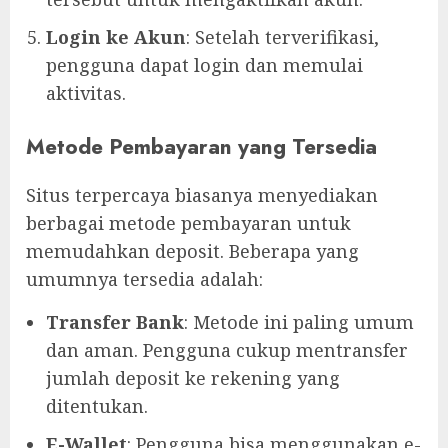
Login ke Akun
: Setelah terverifikasi,
pengguna dapat login dan memulai
aktivitas.
Metode Pembayaran yang Tersedia
Situs terpercaya biasanya menyediakan
berbagai metode pembayaran untuk
memudahkan deposit. Beberapa yang
umumnya tersedia adalah:
Transfer Bank
: Metode ini paling umum
dan aman. Pengguna cukup mentransfer
jumlah deposit ke rekening yang
ditentukan.
E-Wallet
: Pengguna bisa menggunakan e-