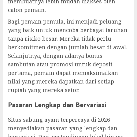
membuatnya lebih mudah diakses oleh
calon pemain.
Bagi pemain pemula, ini menjadi peluang
yang baik untuk mencoba berbagai taruhan
tanpa risiko besar. Mereka tidak perlu
berkomitmen dengan jumlah besar di awal.
Selanjutnya, dengan adanya bonus
sambutan atau promosi untuk deposit
pertama, pemain dapat memaksimalkan
nilai yang mereka dapatkan dari setiap
rupiah yang mereka setor.
Pasaran Lengkap dan Bervariasi
Situs sabung ayam terpercaya di 2026
menyediakan pasaran yang lengkap dan
bervariasi. Dari pertandingan lokal hingga