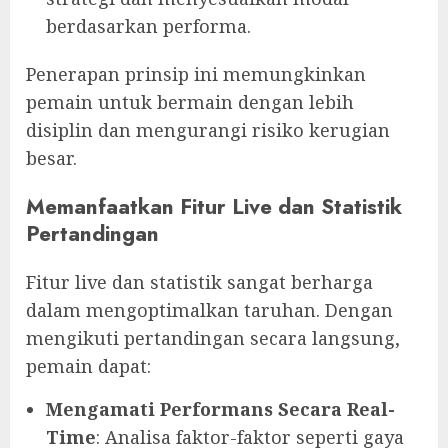
berdasarkan performa.
Penerapan prinsip ini memungkinkan
pemain untuk bermain dengan lebih
disiplin dan mengurangi risiko kerugian
besar.
Memanfaatkan Fitur Live dan Statistik
Pertandingan
Fitur live dan statistik sangat berharga
dalam mengoptimalkan taruhan. Dengan
mengikuti pertandingan secara langsung,
pemain dapat:
Mengamati Performans Secara Real-
Time
: Analisa faktor-faktor seperti gaya