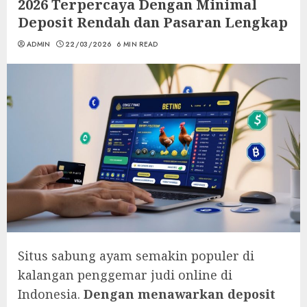
2026 Terpercaya Dengan Minimal
Deposit Rendah dan Pasaran Lengkap
ADMIN
22/03/2026
6 MIN READ
Situs sabung ayam semakin populer di
kalangan penggemar judi online di
Indonesia.
Dengan menawarkan deposit