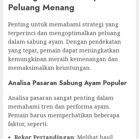
Peluang Menang
Penting untuk memahami strategi yang
terperinci dan mengoptimalkan peluang
dalam sabung ayam. Dengan pendekatan
yang tepat, pemain dapat meningkatkan
kemungkinan meraih kemenangan dan
memaksimalkan keuntungan.
Analisa Pasaran Sabung Ayam Populer
Analisa pasaran sangat penting dalam
memahami tren dan performa ayam.
Pemain harus memperhatikan beberapa
faktor, seperti:
Rekor Pertandingan
: Melihat hasil