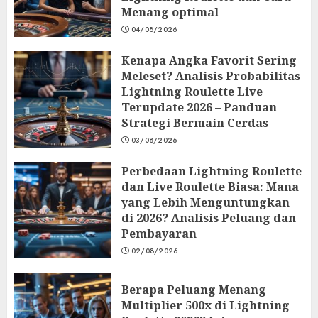
Menang optimal
04/08/2026
Kenapa Angka Favorit Sering
Meleset? Analisis Probabilitas
Lightning Roulette Live
Terupdate 2026 – Panduan
Strategi Bermain Cerdas
03/08/2026
Perbedaan Lightning Roulette
dan Live Roulette Biasa: Mana
yang Lebih Menguntungkan
di 2026? Analisis Peluang dan
Pembayaran
02/08/2026
Berapa Peluang Menang
Multiplier 500x di Lightning