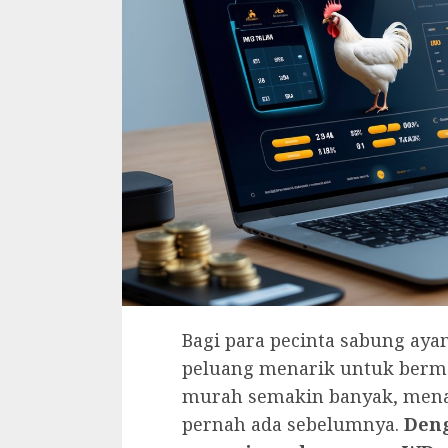
Bagi para pecinta sabung ay
peluang menarik untuk berma
murah semakin banyak, men
pernah ada sebelumnya.
Den