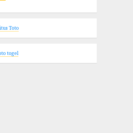
itus Toto
oto togel