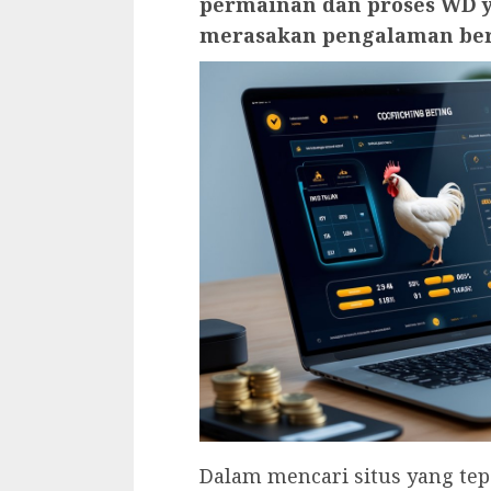
permainan dan proses WD y
merasakan pengalaman ber
Dalam mencari situs yang tep