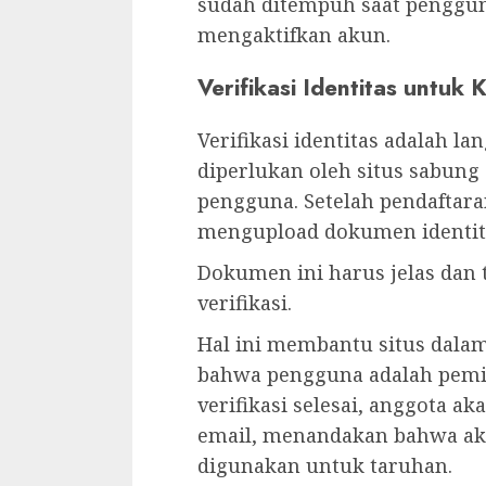
sudah ditempuh saat penggu
mengaktifkan akun.
Verifikasi Identitas untuk
Verifikasi identitas adalah la
diperlukan oleh situs sabu
pengguna. Setelah pendaftar
mengupload dokumen identitas
Dokumen ini harus jelas dan
verifikasi.
Hal ini membantu situs dal
bahwa pengguna adalah pemili
verifikasi selesai, anggota 
email, menandakan bahwa aku
digunakan untuk taruhan.