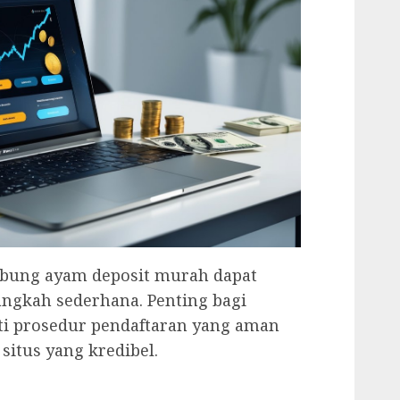
sabung ayam deposit murah dapat
angkah sederhana. Penting bagi
i prosedur pendaftaran yang aman
itus yang kredibel.