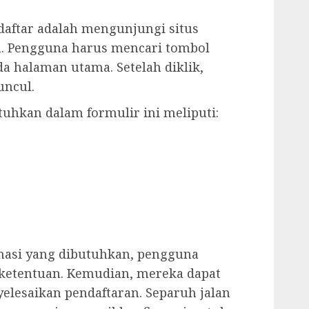
aftar adalah mengunjungi situs
. Pengguna harus mencari tombol
da halaman utama. Setelah diklik,
uncul.
tuhkan dalam formulir ini meliputi:
masi yang dibutuhkan, pengguna
 ketentuan. Kemudian, mereka dapat
elesaikan pendaftaran. Separuh jalan