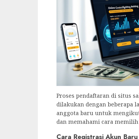
Proses pendaftaran di situs 
dilakukan dengan beberapa l
anggota baru untuk mengikut
dan memahami cara memilih s
Cara Registrasi Akun Baru