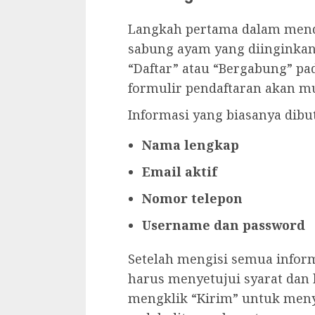
Langkah pertama dalam mend
sabung ayam yang diinginkan
“Daftar” atau “Bergabung” pa
formulir pendaftaran akan m
Informasi yang biasanya dibu
Nama lengkap
Email aktif
Nomor telepon
Username dan password
Setelah mengisi semua infor
harus menyetujui syarat dan
mengklik “Kirim” untuk meny