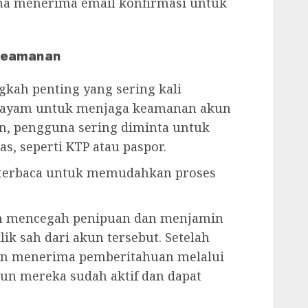
na menerima email konfirmasi untuk
 Keamanan
ngkah penting yang sering kali
ng ayam untuk menjaga keamanan akun
an, pengguna sering diminta untuk
, seperti KTP atau paspor.
 terbaca untuk memudahkan proses
am mencegah penipuan dan menjamin
k sah dari akun tersebut. Setelah
akan menerima pemberitahuan melalui
n mereka sudah aktif dan dapat