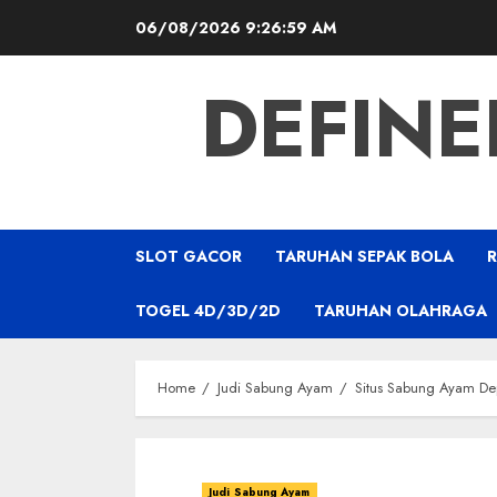
Skip
06/08/2026
9:27:00 AM
to
content
DEFIN
SLOT GACOR
TARUHAN SEPAK BOLA
TOGEL 4D/3D/2D
TARUHAN OLAHRAGA
Home
Judi Sabung Ayam
Situs Sabung Ayam De
Judi Sabung Ayam