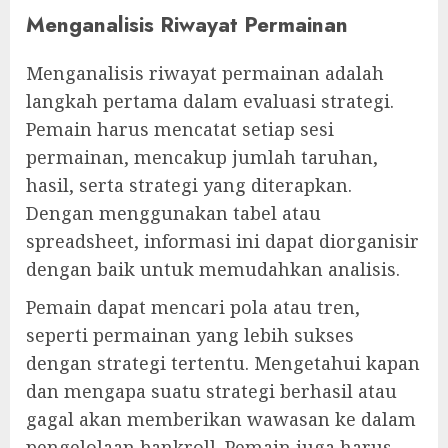
Menganalisis Riwayat Permainan
Menganalisis riwayat permainan adalah
langkah pertama dalam evaluasi strategi.
Pemain harus mencatat setiap sesi
permainan, mencakup jumlah taruhan,
hasil, serta strategi yang diterapkan.
Dengan menggunakan tabel atau
spreadsheet, informasi ini dapat diorganisir
dengan baik untuk memudahkan analisis.
Pemain dapat mencari pola atau tren,
seperti permainan yang lebih sukses
dengan strategi tertentu. Mengetahui kapan
dan mengapa suatu strategi berhasil atau
gagal akan memberikan wawasan ke dalam
pengelolaan bankroll. Pemain juga harus