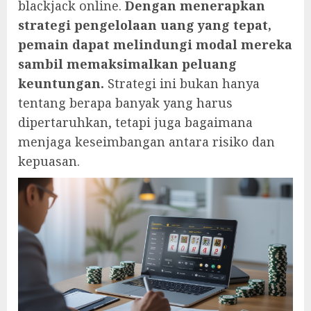
blackjack online.
Dengan menerapkan
strategi pengelolaan uang yang tepat,
pemain dapat melindungi modal mereka
sambil memaksimalkan peluang
keuntungan.
Strategi ini bukan hanya
tentang berapa banyak yang harus
dipertaruhkan, tetapi juga bagaimana
menjaga keseimbangan antara risiko dan
kepuasan.