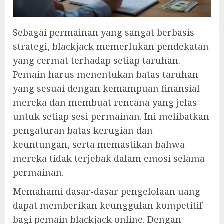
Sebagai permainan yang sangat berbasis
strategi, blackjack memerlukan pendekatan
yang cermat terhadap setiap taruhan.
Pemain harus menentukan batas taruhan
yang sesuai dengan kemampuan finansial
mereka dan membuat rencana yang jelas
untuk setiap sesi permainan. Ini melibatkan
pengaturan batas kerugian dan
keuntungan, serta memastikan bahwa
mereka tidak terjebak dalam emosi selama
permainan.
Memahami dasar-dasar pengelolaan uang
dapat memberikan keunggulan kompetitif
bagi pemain blackjack online. Dengan