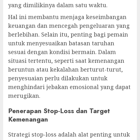
yang dimilikinya dalam satu waktu.
Hal ini membantu menjaga keseimbangan
keuangan dan mencegah pengeluaran yang
berlebihan. Selain itu, penting bagi pemain
untuk menyesuaikan batasan taruhan
sesuai dengan kondisi bermain. Dalam
situasi tertentu, seperti saat kemenangan
beruntun atau kekalahan berturut-turut,
penyesuaian perlu dilakukan untuk
menghindari jebakan emosional yang dapat
merugikan.
Penerapan Stop-Loss dan Target
Kemenangan
Strategi stop-loss adalah alat penting untuk