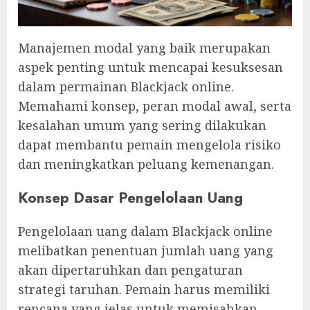
Manajemen modal yang baik merupakan
aspek penting untuk mencapai kesuksesan
dalam permainan Blackjack online.
Memahami konsep, peran modal awal, serta
kesalahan umum yang sering dilakukan
dapat membantu pemain mengelola risiko
dan meningkatkan peluang kemenangan.
Konsep Dasar Pengelolaan Uang
Pengelolaan uang dalam Blackjack online
melibatkan penentuan jumlah uang yang
akan dipertaruhkan dan pengaturan
strategi taruhan. Pemain harus memiliki
rencana yang jelas untuk memisahkan