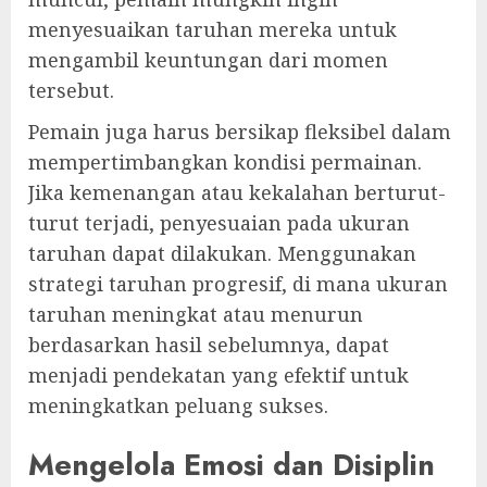
menyesuaikan taruhan mereka untuk
mengambil keuntungan dari momen
tersebut.
Pemain juga harus bersikap fleksibel dalam
mempertimbangkan kondisi permainan.
Jika kemenangan atau kekalahan berturut-
turut terjadi, penyesuaian pada ukuran
taruhan dapat dilakukan. Menggunakan
strategi taruhan progresif, di mana ukuran
taruhan meningkat atau menurun
berdasarkan hasil sebelumnya, dapat
menjadi pendekatan yang efektif untuk
meningkatkan peluang sukses.
Mengelola Emosi dan Disiplin