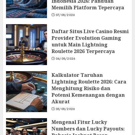
Indonesia 2026: Panduan
Memilih Platform Tepercaya
07/08/2026
Daftar Situs Live Casino Resmi
Provider Evolution Gaming
untuk Main Lightning
Roulette 2026 Terpercaya
06/08/2026
Kalkulator Taruhan
Lightning Roulette 2026: Cara
Menghitung Risiko dan
Potensi Kemenangan dengan
Akurat
05/08/2026
Mengenal Fitur Lucky
Numbers dan Lucky Payouts: