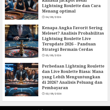
Rahasia Jackpot Besar
Lightning Roulette dan Cara
Menang optimal
04/08/2026
Kenapa Angka Favorit Sering
Meleset? Analisis Probabilitas
Lightning Roulette Live
Terupdate 2026 – Panduan
Strategi Bermain Cerdas
03/08/2026
Perbedaan Lightning Roulette
dan Live Roulette Biasa: Mana
yang Lebih Menguntungkan
di 2026? Analisis Peluang dan
Pembayaran
02/08/2026