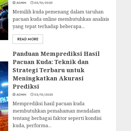
ADMIN
03/10/2025
Memilih kuda pemenang dalam taruhan
pacuan kuda online membutuhkan analisis
yang tepat terhadap beberapa...
READ MORE
Panduan Memprediksi Hasil
Pacuan Kuda: Teknik dan
Strategi Terbaru untuk
Meningkatkan Akurasi
Prediksi
ADMIN
02/10/2025
Memprediksi hasil pacuan kuda
membutuhkan pemahaman mendalam
tentang berbagai faktor seperti kondisi
kuda, performa...