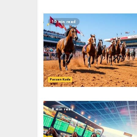
10 min read
Pacuan Kuda
8 min read