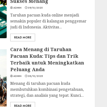
Sukses Menang
ADMIN
09/10/2025
Taruhan pacuan kuda online menjadi
semakin populer di kalangan penggemar
judi di Indonesia. Aktivitas...
READ MORE
Cara Menang di Taruhan
Pacuan Kuda: Tips dan Trik
Terbaik untuk Meningkatkan
Peluang Anda
ADMIN
08/10/2025
Menang di taruhan pacuan kuda
membutuhkan kombinasi pengetahuan,
strategi, dan analisis yang tepat. Kunci...
READ MORE