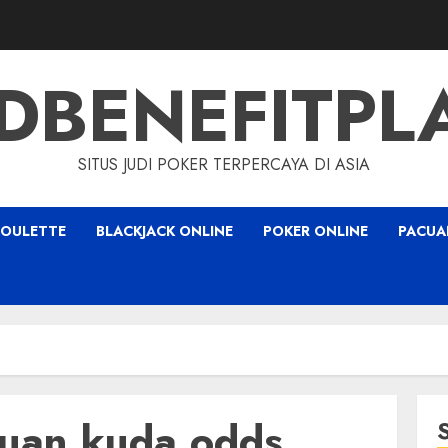
EDBENEFITP
SITUS JUDI POKER TERPERCAYA DI ASIA
ROULETTE
BLACKJACK ONLINE
POKER ONLINE
PACUA
cuan kuda odds