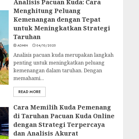
Analisis Pacuan Kuda: Cara
Menghitung Peluang
Kemenangan dengan Tepat
untuk Meningkatkan Strategi
Taruhan
ADMIN
04/10/2025
Analisis pacuan kuda merupakan langkah
penting untuk meningkatkan peluang
kemenangan dalam taruhan. Dengan
memahami...
READ MORE
Cara Memilih Kuda Pemenang
di Taruhan Pacuan Kuda Online
dengan Strategi Terpercaya
dan Analisis Akurat