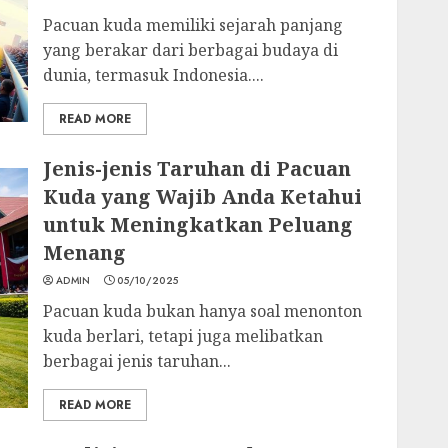
Pacuan kuda memiliki sejarah panjang
yang berakar dari berbagai budaya di
dunia, termasuk Indonesia....
READ MORE
Jenis-jenis Taruhan di Pacuan
Kuda yang Wajib Anda Ketahui
untuk Meningkatkan Peluang
Menang
ADMIN
05/10/2025
Pacuan kuda bukan hanya soal menonton
kuda berlari, tetapi juga melibatkan
berbagai jenis taruhan...
READ MORE