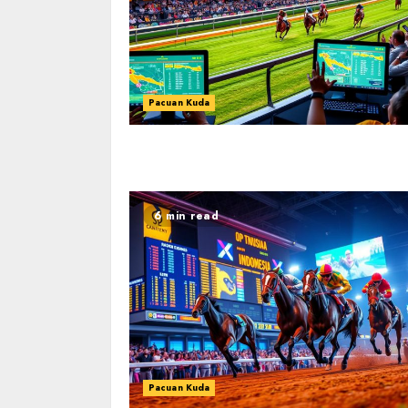
Pacuan Kuda
6 min read
Pacuan Kuda