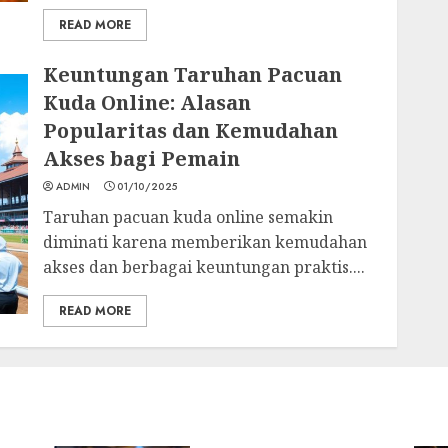
READ MORE
Keuntungan Taruhan Pacuan
Kuda Online: Alasan
Popularitas dan Kemudahan
Akses bagi Pemain
ADMIN
01/10/2025
Taruhan pacuan kuda online semakin
diminati karena memberikan kemudahan
akses dan berbagai keuntungan praktis....
READ MORE