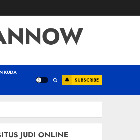
LANNOW
N KUDA
SUBSCRIBE
SITUS JUDI ONLINE