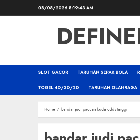
Skip
08/08/2026
8:19:44 AM
to
content
DEFIN
SLOT GACOR
TARUHAN SEPAK BOLA
TOGEL 4D/3D/2D
TARUHAN OLAHRAGA
Home
bandar judi pacuan kuda odds tinggi
bandar judi pa