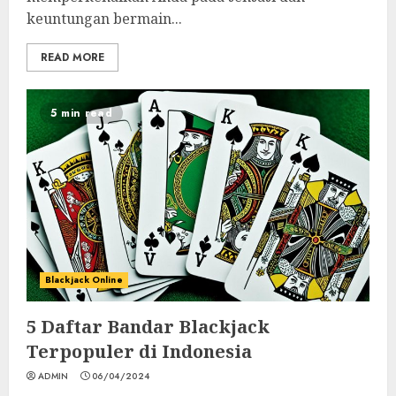
keuntungan bermain...
READ MORE
5 min read
Blackjack Online
5 Daftar Bandar Blackjack
Terpopuler di Indonesia
ADMIN
06/04/2024