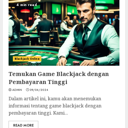
4 min read
Blackjack Online
Temukan Game Blackjack dengan
Pembayaran Tinggi
ADMIN
09/04/2024
Dalam artikel ini, kamu akan menemukan
informasi tentang game blackjack dengan
pembayaran tinggi. Kami...
READ MORE