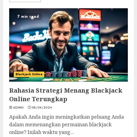
7 min read
Blackjack Online
Rahasia Strategi Menang Blackjack
Online Terungkap
ADMIN
08/04/2024
Apakah Anda ingin meningkatkan peluang Anda
dalam memenangkan permainan blackjack
online? Inilah waktu yang...