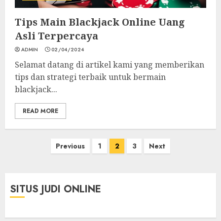
Tips Main Blackjack Online Uang
Asli Terpercaya
ADMIN
02/04/2024
Selamat datang di artikel kami yang memberikan
tips dan strategi terbaik untuk bermain
blackjack...
READ MORE
Posts
Previous
1
2
3
Next
pagination
SITUS JUDI ONLINE