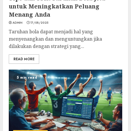
untuk Meningkatkan Peluang
Menang Anda
ADMIN
17/08/2025
Taruhan bola dapat menjadi hal yang
menyenangkan dan menguntungkan jika
dilakukan dengan strategi yang...
READ MORE
5 min read