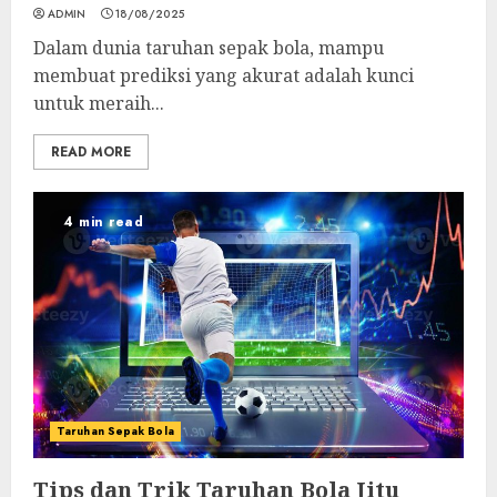
ADMIN
18/08/2025
Dalam dunia taruhan sepak bola, mampu
membuat prediksi yang akurat adalah kunci
untuk meraih...
READ MORE
4 min read
Taruhan Sepak Bola
Tips dan Trik Taruhan Bola Jitu