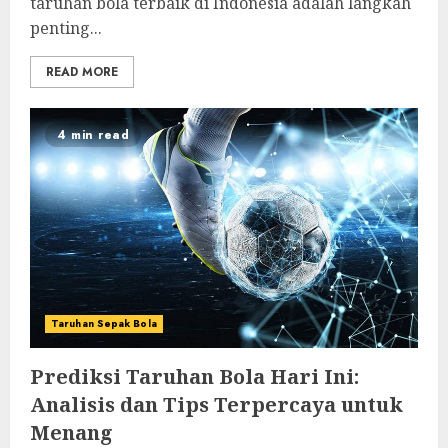
taruhan bola terbaik di Indonesia adalah langkah
penting...
READ MORE
4 min read
Taruhan Sepak Bola
Prediksi Taruhan Bola Hari Ini:
Analisis dan Tips Terpercaya untuk
Menang