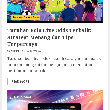
Taruhan Sepak Bola
Taruhan Bola Live Odds Terbaik:
Strategi Menang dan Tips
Terpercaya
ADMIN
15/08/2025
Taruhan bola live odds adalah cara yang menarik
untuk meningkatkan pengalaman menonton
pertandingan sepak...
READ MORE
5 min read