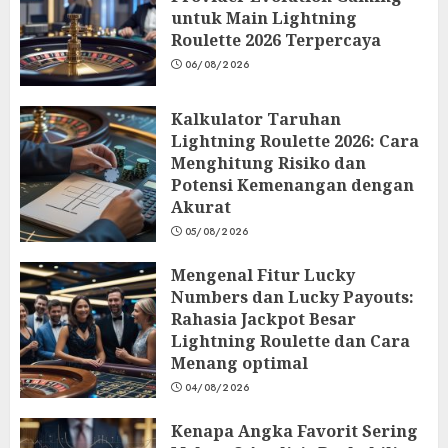
untuk Main Lightning
Roulette 2026 Terpercaya
06/08/2026
Kalkulator Taruhan
Lightning Roulette 2026: Cara
Menghitung Risiko dan
Potensi Kemenangan dengan
Akurat
05/08/2026
Mengenal Fitur Lucky
Numbers dan Lucky Payouts:
Rahasia Jackpot Besar
Lightning Roulette dan Cara
Menang optimal
04/08/2026
Kenapa Angka Favorit Sering