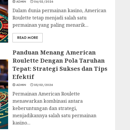
ADMIN
06/02/2026
Dalam dunia permainan kasino, American
Roulette tetap menjadi salah satu
permainan yang paling menarik...
READ MORE
Panduan Menang American
Roulette Dengan Pola Taruhan
Tepat: Strategi Sukses dan Tips
Efektif
ADMIN
05/02/2026
Permainan American Roulette
menawarkan kombinasi antara
keberuntungan dan strategi,
menjadikannya salah satu permainan
kasino...