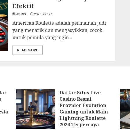
Efektif
ADMIN
29/01/2026
American Roulette adalah permainan judi
yang menarik dan mengasyikkan, cocok
untuk pemula yang ingin...
READ MORE
dar
Daftar Situs Live
e
Casino Resmi
Provider Evolution
esia
Gaming untuk Main
Lightning Roulette
2026 Terpercaya