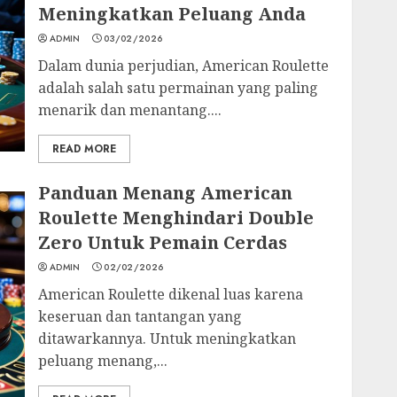
Meningkatkan Peluang Anda
ADMIN
03/02/2026
Dalam dunia perjudian, American Roulette
adalah salah satu permainan yang paling
menarik dan menantang....
READ MORE
Panduan Menang American
Roulette Menghindari Double
Zero Untuk Pemain Cerdas
ADMIN
02/02/2026
American Roulette dikenal luas karena
keseruan dan tantangan yang
ditawarkannya. Untuk meningkatkan
peluang menang,...