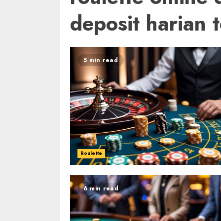
deposit harian 
5 min read
Roulette
6 min read