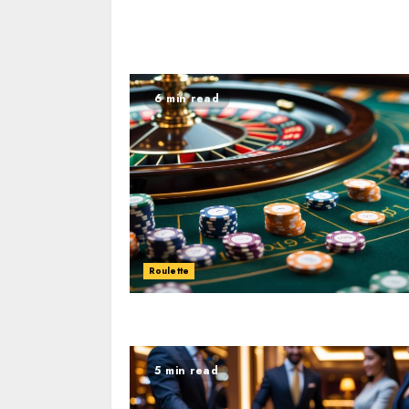
6 min read
Roulette
5 min read