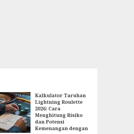
Kalkulator Taruhan
Lightning Roulette
2026: Cara
Menghitung Risiko
dan Potensi
Kemenangan dengan