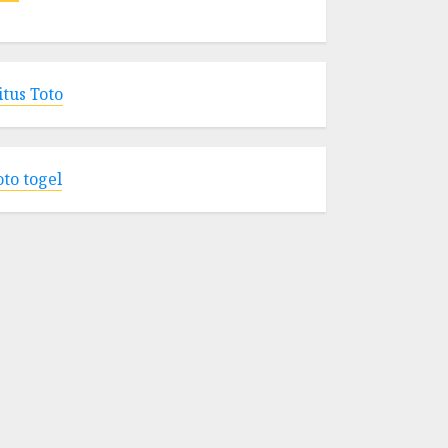
itus Toto
oto togel