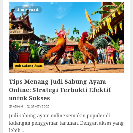
4 min read
Judi Sabung Ayam
Tips Menang Judi Sabung Ayam
Online: Strategi Terbukti Efektif
untuk Sukses
ADMIN
21/07/2025
Judi sabung ayam online semakin populer di
kalangan penggemar taruhan. Dengan akses yang
lebih...