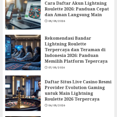
Cara Daftar Akun Lightning
Roulette 2026: Panduan Cepat
dan Aman Langsung Main
08/08/2026
Rekomendasi Bandar
Lightning Roulette
Terpercaya dan Teraman di
Indonesia 2026: Panduan
Memilih Platform Tepercaya
07/08/2026
Daftar Situs Live Casino Resmi
Provider Evolution Gaming
untuk Main Lightning
Roulette 2026 Terpercaya
06/08/2026