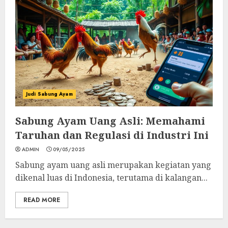
Judi Sabung Ayam
Sabung Ayam Uang Asli: Memahami
Taruhan dan Regulasi di Industri Ini
ADMIN
09/05/2025
Sabung ayam uang asli merupakan kegiatan yang
dikenal luas di Indonesia, terutama di kalangan...
READ MORE