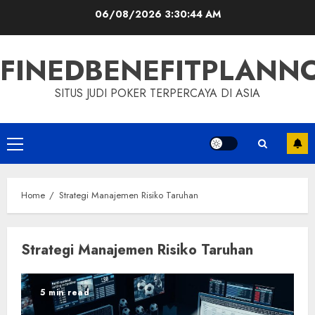
Skip
06/08/2026
3:30:44 AM
to
content
FINEDBENEFITPLAN
SITUS JUDI POKER TERPERCAYA DI ASIA
Primary
Menu
Home
Strategi Manajemen Risiko Taruhan
Strategi Manajemen Risiko Taruhan
5 min read