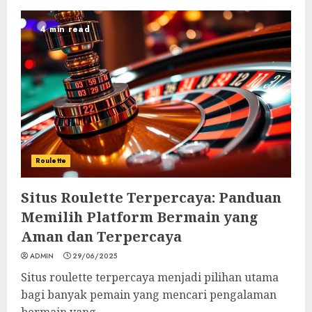
4 min read
Roulette
Situs Roulette Terpercaya: Panduan
Memilih Platform Bermain yang
Aman dan Terpercaya
ADMIN
29/06/2025
Situs roulette terpercaya menjadi pilihan utama
bagi banyak pemain yang mencari pengalaman