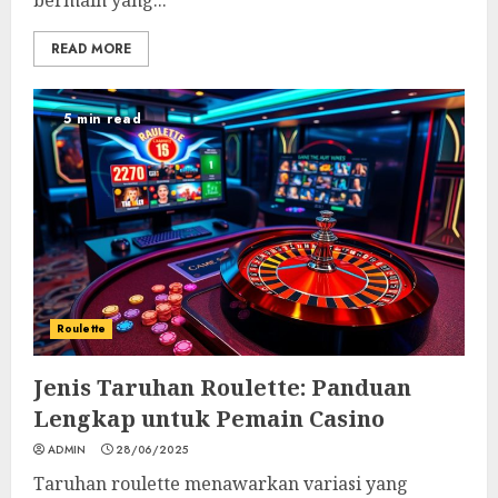
bermain yang...
READ MORE
5 min read
Roulette
Jenis Taruhan Roulette: Panduan
Lengkap untuk Pemain Casino
ADMIN
28/06/2025
Taruhan roulette menawarkan variasi yang