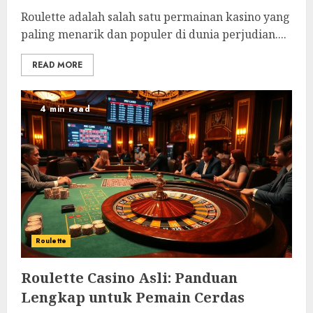
Roulette adalah salah satu permainan kasino yang
paling menarik dan populer di dunia perjudian....
READ MORE
4 min read
Roulette
Roulette Casino Asli: Panduan
Lengkap untuk Pemain Cerdas