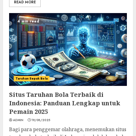
READ MORE
4 min read
Taruhan Sepak Bola
Situs Taruhan Bola Terbaik di
Indonesia: Panduan Lengkap untuk
Pemain 2025
ADMIN
19/08/2025
Bagi para penggemar olahraga, menemukan situs