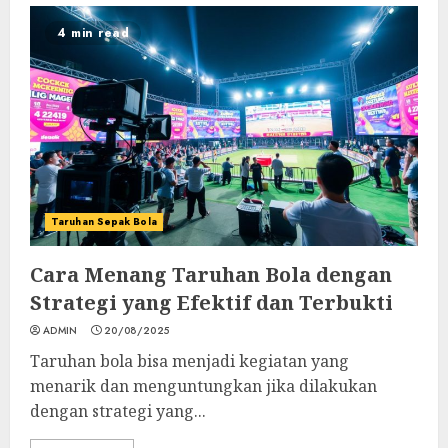
4 min read
Taruhan Sepak Bola
Cara Menang Taruhan Bola dengan
Strategi yang Efektif dan Terbukti
ADMIN
20/08/2025
Taruhan bola bisa menjadi kegiatan yang
menarik dan menguntungkan jika dilakukan
dengan strategi yang...