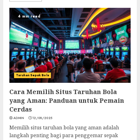
4 min read
Taruhan Sepak Bola
Cara Memilih Situs Taruhan Bola
yang Aman: Panduan untuk Pemain
Cerdas
ADMIN
12/08/2025
Memilih situs taruhan bola yang aman adalah
langkah penting bagi para penggemar sepak