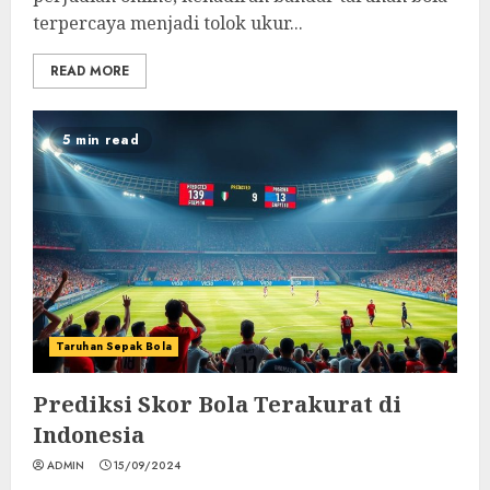
terpercaya menjadi tolok ukur...
READ MORE
5 min read
Taruhan Sepak Bola
Prediksi Skor Bola Terakurat di
Indonesia
ADMIN
15/09/2024