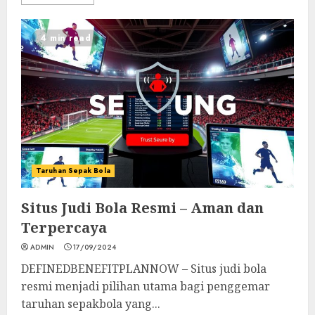
4 min read
Taruhan Sepak Bola
Situs Judi Bola Resmi – Aman dan
Terpercaya
ADMIN
17/09/2024
DEFINEDBENEFITPLANNOW – Situs judi bola
resmi menjadi pilihan utama bagi penggemar
taruhan sepakbola yang...