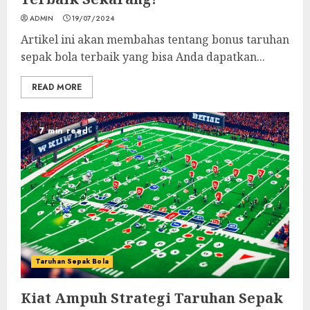
ADMIN
19/07/2024
Artikel ini akan membahas tentang bonus taruhan
sepak bola terbaik yang bisa Anda dapatkan...
READ MORE
7 min read
Taruhan Sepak Bola
Kiat Ampuh Strategi Taruhan Sepak