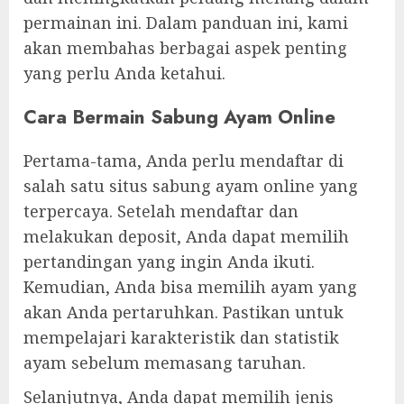
permainan ini. Dalam panduan ini, kami
akan membahas berbagai aspek penting
yang perlu Anda ketahui.
Cara Bermain Sabung Ayam Online
Pertama-tama, Anda perlu mendaftar di
salah satu situs sabung ayam online yang
terpercaya. Setelah mendaftar dan
melakukan deposit, Anda dapat memilih
pertandingan yang ingin Anda ikuti.
Kemudian, Anda bisa memilih ayam yang
akan Anda pertaruhkan. Pastikan untuk
mempelajari karakteristik dan statistik
ayam sebelum memasang taruhan.
Selanjutnya, Anda dapat memilih jenis