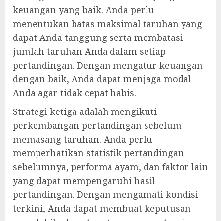
keuangan yang baik. Anda perlu
menentukan batas maksimal taruhan yang
dapat Anda tanggung serta membatasi
jumlah taruhan Anda dalam setiap
pertandingan. Dengan mengatur keuangan
dengan baik, Anda dapat menjaga modal
Anda agar tidak cepat habis.
Strategi ketiga adalah mengikuti
perkembangan pertandingan sebelum
memasang taruhan. Anda perlu
memperhatikan statistik pertandingan
sebelumnya, performa ayam, dan faktor lain
yang dapat mempengaruhi hasil
pertandingan. Dengan mengamati kondisi
terkini, Anda dapat membuat keputusan