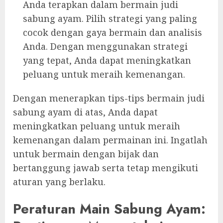
Anda terapkan dalam bermain judi
sabung ayam. Pilih strategi yang paling
cocok dengan gaya bermain dan analisis
Anda. Dengan menggunakan strategi
yang tepat, Anda dapat meningkatkan
peluang untuk meraih kemenangan.
Dengan menerapkan tips-tips bermain judi
sabung ayam di atas, Anda dapat
meningkatkan peluang untuk meraih
kemenangan dalam permainan ini. Ingatlah
untuk bermain dengan bijak dan
bertanggung jawab serta tetap mengikuti
aturan yang berlaku.
Peraturan Main Sabung Ayam: