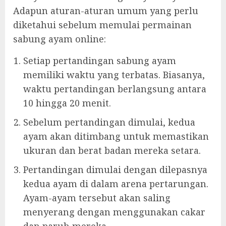
Adapun aturan-aturan umum yang perlu
diketahui sebelum memulai permainan
sabung ayam online:
Setiap pertandingan sabung ayam
memiliki waktu yang terbatas. Biasanya,
waktu pertandingan berlangsung antara
10 hingga 20 menit.
Sebelum pertandingan dimulai, kedua
ayam akan ditimbang untuk memastikan
ukuran dan berat badan mereka setara.
Pertandingan dimulai dengan dilepasnya
kedua ayam di dalam arena pertarungan.
Ayam-ayam tersebut akan saling
menyerang dengan menggunakan cakar
dan paruh mereka.