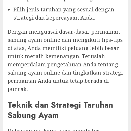
Pilih jenis taruhan yang sesuai dengan
strategi dan kepercayaan Anda.
Dengan menguasai dasar-dasar permainan
sabung ayam online dan mengikuti tips-tips
di atas, Anda memiliki peluang lebih besar
untuk meraih kemenangan. Teruslah
memperdalam pengetahuan Anda tentang
sabung ayam online dan tingkatkan strategi
permainan Anda untuk tetap berada di
puncak.
Teknik dan Strategi Taruhan
Sabung Ayam
Di bagian ini, kami akan membahas