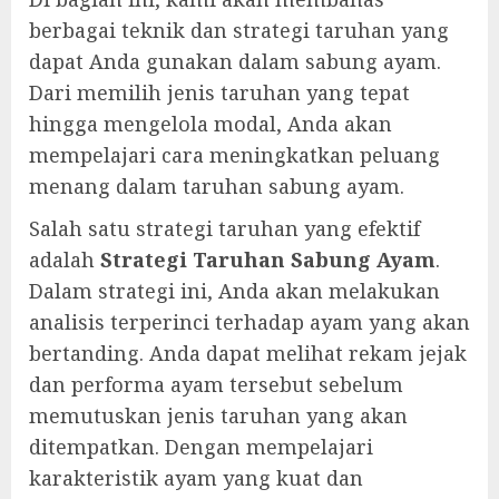
berbagai teknik dan strategi taruhan yang
dapat Anda gunakan dalam sabung ayam.
Dari memilih jenis taruhan yang tepat
hingga mengelola modal, Anda akan
mempelajari cara meningkatkan peluang
menang dalam taruhan sabung ayam.
Salah satu strategi taruhan yang efektif
adalah
Strategi Taruhan Sabung Ayam
.
Dalam strategi ini, Anda akan melakukan
analisis terperinci terhadap ayam yang akan
bertanding. Anda dapat melihat rekam jejak
dan performa ayam tersebut sebelum
memutuskan jenis taruhan yang akan
ditempatkan. Dengan mempelajari
karakteristik ayam yang kuat dan