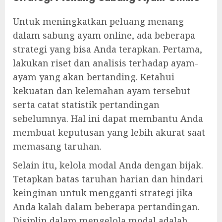
Untuk meningkatkan peluang menang
dalam sabung ayam online, ada beberapa
strategi yang bisa Anda terapkan. Pertama,
lakukan riset dan analisis terhadap ayam-
ayam yang akan bertanding. Ketahui
kekuatan dan kelemahan ayam tersebut
serta catat statistik pertandingan
sebelumnya. Hal ini dapat membantu Anda
membuat keputusan yang lebih akurat saat
memasang taruhan.
Selain itu, kelola modal Anda dengan bijak.
Tetapkan batas taruhan harian dan hindari
keinginan untuk mengganti strategi jika
Anda kalah dalam beberapa pertandingan.
Disiplin dalam mengelola modal adalah