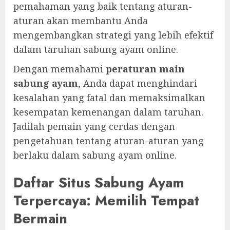
pemahaman yang baik tentang aturan-
aturan akan membantu Anda
mengembangkan strategi yang lebih efektif
dalam taruhan sabung ayam online.
Dengan memahami
peraturan main
sabung ayam
, Anda dapat menghindari
kesalahan yang fatal dan memaksimalkan
kesempatan kemenangan dalam taruhan.
Jadilah pemain yang cerdas dengan
pengetahuan tentang aturan-aturan yang
berlaku dalam sabung ayam online.
Daftar Situs Sabung Ayam
Terpercaya: Memilih Tempat
Bermain