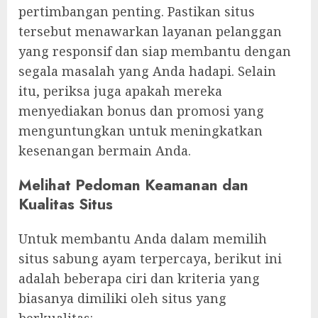
pertimbangan penting. Pastikan situs
tersebut menawarkan layanan pelanggan
yang responsif dan siap membantu dengan
segala masalah yang Anda hadapi. Selain
itu, periksa juga apakah mereka
menyediakan bonus dan promosi yang
menguntungkan untuk meningkatkan
kesenangan bermain Anda.
Melihat Pedoman Keamanan dan
Kualitas Situs
Untuk membantu Anda dalam memilih
situs sabung ayam terpercaya, berikut ini
adalah beberapa ciri dan kriteria yang
biasanya dimiliki oleh situs yang
berkualitas: