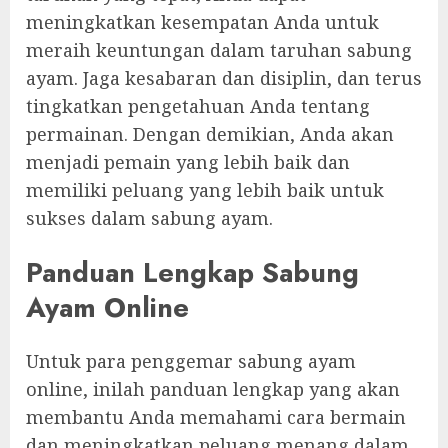
meningkatkan kesempatan Anda untuk
meraih keuntungan dalam taruhan sabung
ayam. Jaga kesabaran dan disiplin, dan terus
tingkatkan pengetahuan Anda tentang
permainan. Dengan demikian, Anda akan
menjadi pemain yang lebih baik dan
memiliki peluang yang lebih baik untuk
sukses dalam sabung ayam.
Panduan Lengkap Sabung
Ayam Online
Untuk para penggemar sabung ayam
online, inilah panduan lengkap yang akan
membantu Anda memahami cara bermain
dan meningkatkan peluang menang dalam