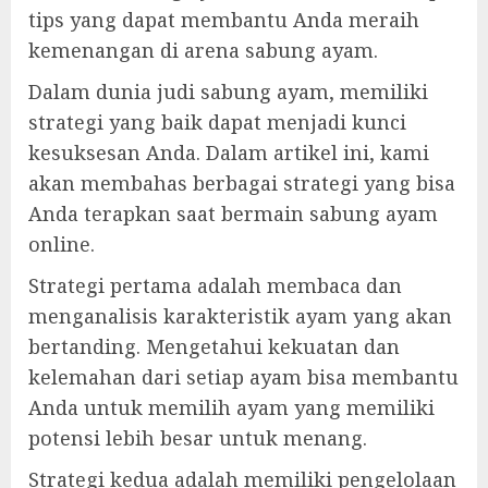
tips yang dapat membantu Anda meraih
kemenangan di arena sabung ayam.
Dalam dunia judi sabung ayam, memiliki
strategi yang baik dapat menjadi kunci
kesuksesan Anda. Dalam artikel ini, kami
akan membahas berbagai strategi yang bisa
Anda terapkan saat bermain sabung ayam
online.
Strategi pertama adalah membaca dan
menganalisis karakteristik ayam yang akan
bertanding. Mengetahui kekuatan dan
kelemahan dari setiap ayam bisa membantu
Anda untuk memilih ayam yang memiliki
potensi lebih besar untuk menang.
Strategi kedua adalah memiliki pengelolaan