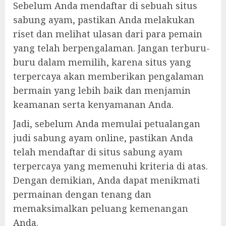
Sebelum Anda mendaftar di sebuah situs
sabung ayam, pastikan Anda melakukan
riset dan melihat ulasan dari para pemain
yang telah berpengalaman. Jangan terburu-
buru dalam memilih, karena situs yang
terpercaya akan memberikan pengalaman
bermain yang lebih baik dan menjamin
keamanan serta kenyamanan Anda.
Jadi, sebelum Anda memulai petualangan
judi sabung ayam online, pastikan Anda
telah mendaftar di situs sabung ayam
terpercaya yang memenuhi kriteria di atas.
Dengan demikian, Anda dapat menikmati
permainan dengan tenang dan
memaksimalkan peluang kemenangan
Anda.