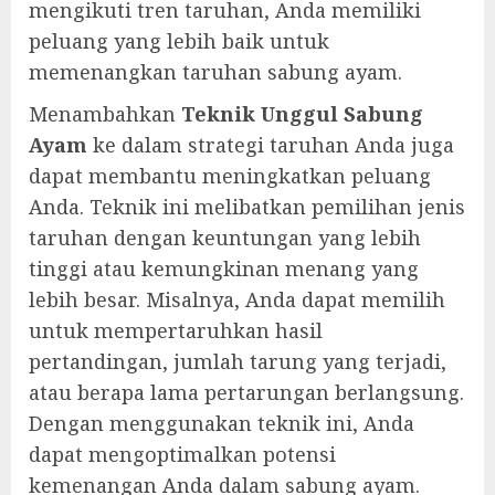
mengikuti tren taruhan, Anda memiliki
peluang yang lebih baik untuk
memenangkan taruhan sabung ayam.
Menambahkan
Teknik Unggul Sabung
Ayam
ke dalam strategi taruhan Anda juga
dapat membantu meningkatkan peluang
Anda. Teknik ini melibatkan pemilihan jenis
taruhan dengan keuntungan yang lebih
tinggi atau kemungkinan menang yang
lebih besar. Misalnya, Anda dapat memilih
untuk mempertaruhkan hasil
pertandingan, jumlah tarung yang terjadi,
atau berapa lama pertarungan berlangsung.
Dengan menggunakan teknik ini, Anda
dapat mengoptimalkan potensi
kemenangan Anda dalam sabung ayam.