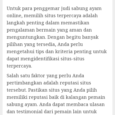
Untuk para penggemar judi sabung ayam
online, memilih situs terpercaya adalah
langkah penting dalam memastikan
pengalaman bermain yang aman dan
menguntungkan. Dengan begitu banyak
pilihan yang tersedia, Anda perlu
mengetahui tips dan kriteria penting untuk
dapat mengidentifikasi situs-situs
terpercaya.
Salah satu faktor yang perlu Anda
pertimbangkan adalah reputasi situs
tersebut. Pastikan situs yang Anda pilih
memiliki reputasi baik di kalangan pemain
sabung ayam. Anda dapat membaca ulasan
dan testimonial dari pemain lain untuk