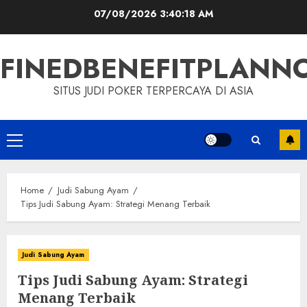
Skip
07/08/2026
3:40:20 AM
to
content
FINEDBENEFITPLAN
SITUS JUDI POKER TERPERCAYA DI ASIA
Primary
Menu
Home
Judi Sabung Ayam
Tips Judi Sabung Ayam: Strategi Menang Terbaik
Judi Sabung Ayam
Tips Judi Sabung Ayam: Strategi
Menang Terbaik