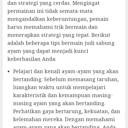
dan strategi yang cerdas. Mengingat
permainan ini tidak semata-mata
mengandalkan keberuntungan, pemain
harus memahami trik bermain dan
menerapkan strategi yang tepat. Berikut
adalah beberapa tips bermain judi sabung
ayam yang dapat menjadi kunci
keberhasilan Anda:
Pelajari dan kenali ayam-ayam yang akan
bertanding: Sebelum memasang taruhan,
luangkan waktu untuk mempelajari
karakteristik dan kemampuan masing-
masing ayam yang akan bertanding.
Perhatikan gaya bertarung, kekuatan, dan
kelemahan mereka. Dengan memahami
ayam-ayam yang akan bertanding, Anda