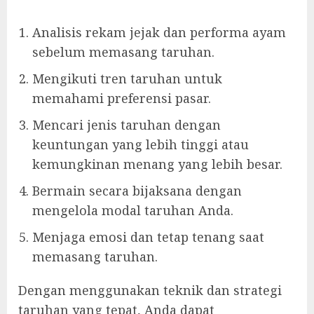
Analisis rekam jejak dan performa ayam
sebelum memasang taruhan.
Mengikuti tren taruhan untuk
memahami preferensi pasar.
Mencari jenis taruhan dengan
keuntungan yang lebih tinggi atau
kemungkinan menang yang lebih besar.
Bermain secara bijaksana dengan
mengelola modal taruhan Anda.
Menjaga emosi dan tetap tenang saat
memasang taruhan.
Dengan menggunakan teknik dan strategi
taruhan yang tepat, Anda dapat