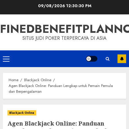
Skip
09/08/2026
12:30:30 PM
to
content
FINEDBENEFITPLAN
SITUS JUDI POKER TERPERCAYA DI ASIA
Primary
Menu
Home
Blackjack Online
Agen Blackjack Online: Panduan Lengkap untuk Pemain Pemula
dan Berpengalaman
Blackjack Online
Agen Blackjack Online: Panduan