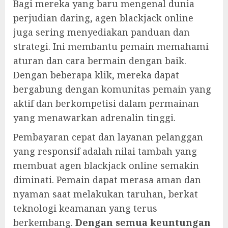
Bagi mereka yang baru mengenal dunia
perjudian daring, agen blackjack online
juga sering menyediakan panduan dan
strategi. Ini membantu pemain memahami
aturan dan cara bermain dengan baik.
Dengan beberapa klik, mereka dapat
bergabung dengan komunitas pemain yang
aktif dan berkompetisi dalam permainan
yang menawarkan adrenalin tinggi.
Pembayaran cepat dan layanan pelanggan
yang responsif adalah nilai tambah yang
membuat agen blackjack online semakin
diminati. Pemain dapat merasa aman dan
nyaman saat melakukan taruhan, berkat
teknologi keamanan yang terus
berkembang.
Dengan semua keuntungan