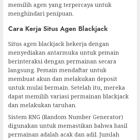
memilih agen yang terpercaya untuk
menghindari penipuan.
Cara Kerja Situs Agen Blackjack
Situs agen blackjack bekerja dengan
menyediakan antarmuka untuk pemain
berinteraksi dengan permainan secara
langsung. Pemain mendaftar untuk
membuat akun dan melakukan deposit
untuk mulai bermain. Setelah itu, mereka
dapat memilih variasi permainan blackjack
dan melakukan taruhan.
Sistem RNG (Random Number Generator)
digunakan untuk memastikan bahwa hasil
permainan adalah acak dan adil. Jumlah