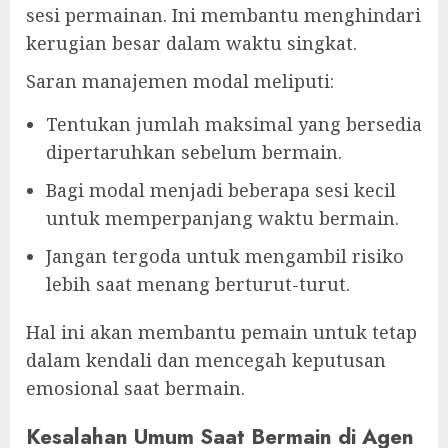
sesi permainan. Ini membantu menghindari
kerugian besar dalam waktu singkat.
Saran manajemen modal meliputi:
Tentukan jumlah maksimal yang bersedia
dipertaruhkan sebelum bermain.
Bagi modal menjadi beberapa sesi kecil
untuk memperpanjang waktu bermain.
Jangan tergoda untuk mengambil risiko
lebih saat menang berturut-turut.
Hal ini akan membantu pemain untuk tetap
dalam kendali dan mencegah keputusan
emosional saat bermain.
Kesalahan Umum Saat Bermain di Agen