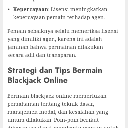
Kepercayaan
: Lisensi meningkatkan
kepercayaan pemain terhadap agen.
Pemain sebaiknya selalu memeriksa lisensi
yang dimiliki agen, karena ini adalah
jaminan bahwa permainan dilakukan
secara adil dan transparan.
Strategi dan Tips Bermain
Blackjack Online
Bermain blackjack online memerlukan
pemahaman tentang teknik dasar,
manajemen modal, dan kesalahan yang
umum dilakukan. Poin-poin berikut
diharapkan dapat membantu pemain untuk