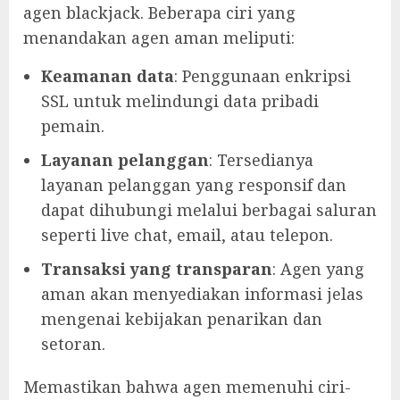
agen blackjack. Beberapa ciri yang
menandakan agen aman meliputi:
Keamanan data
: Penggunaan enkripsi
SSL untuk melindungi data pribadi
pemain.
Layanan pelanggan
: Tersedianya
layanan pelanggan yang responsif dan
dapat dihubungi melalui berbagai saluran
seperti live chat, email, atau telepon.
Transaksi yang transparan
: Agen yang
aman akan menyediakan informasi jelas
mengenai kebijakan penarikan dan
setoran.
Memastikan bahwa agen memenuhi ciri-