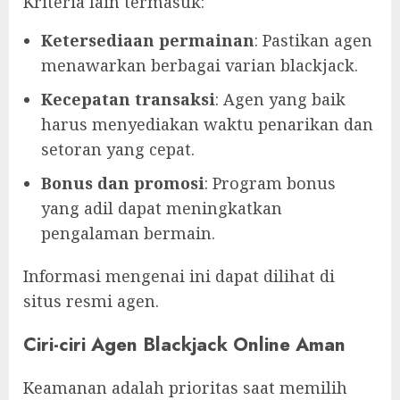
Kriteria lain termasuk:
Ketersediaan permainan
: Pastikan agen
menawarkan berbagai varian blackjack.
Kecepatan transaksi
: Agen yang baik
harus menyediakan waktu penarikan dan
setoran yang cepat.
Bonus dan promosi
: Program bonus
yang adil dapat meningkatkan
pengalaman bermain.
Informasi mengenai ini dapat dilihat di
situs resmi agen.
Ciri-ciri Agen Blackjack Online Aman
Keamanan adalah prioritas saat memilih