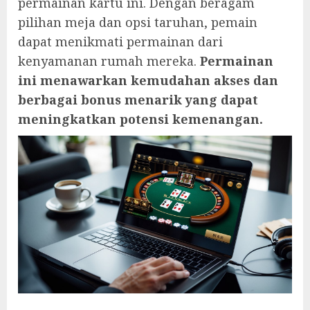
permainan kartu ini. Dengan beragam
pilihan meja dan opsi taruhan, pemain
dapat menikmati permainan dari
kenyamanan rumah mereka.
Permainan
ini menawarkan kemudahan akses dan
berbagai bonus menarik yang dapat
meningkatkan potensi kemenangan.