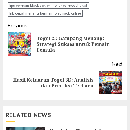
tips bermain blackjack online tanpa modal awal
trik cepat menang bermain blackjack online
Continue
Previous
Reading
Togel 2D Gampang Menang:
Pre
Strategi Sukses untuk Pemain
pos
Pemula
Next
Hasil Keluaran Togel 3D: Analisis
Next
dan Prediksi Terbaru
post:
RELATED NEWS