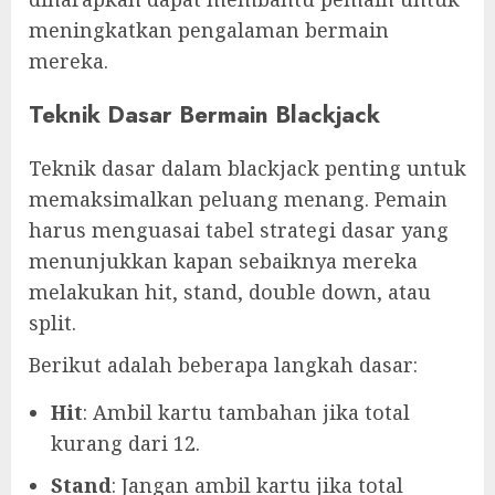
meningkatkan pengalaman bermain
mereka.
Teknik Dasar Bermain Blackjack
Teknik dasar dalam blackjack penting untuk
memaksimalkan peluang menang. Pemain
harus menguasai tabel strategi dasar yang
menunjukkan kapan sebaiknya mereka
melakukan hit, stand, double down, atau
split.
Berikut adalah beberapa langkah dasar:
Hit
: Ambil kartu tambahan jika total
kurang dari 12.
Stand
: Jangan ambil kartu jika total