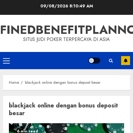
Skip
09/08/2026
8:10:50 AM
to
content
FINEDBENEFITPLAN
SITUS JUDI POKER TERPERCAYA DI ASIA
Primary
Menu
Home
blackjack online dengan bonus deposit besar
blackjack online dengan bonus deposit
besar
6 min read