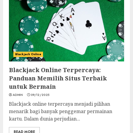
Blackjack Online
Blackjack Online Terpercaya:
Panduan Memilih Situs Terbaik
untuk Bermain
ADMIN
09/12/2025
Blackjack online terpercaya menjadi pilihan
menarik bagi banyak penggemar permainan
kartu. Dalam dunia perjudian...
READ MORE