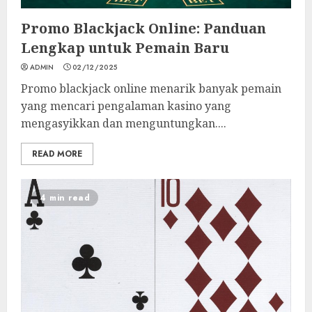
Promo Blackjack Online: Panduan
Lengkap untuk Pemain Baru
ADMIN
02/12/2025
Promo blackjack online menarik banyak pemain
yang mencari pengalaman kasino yang
mengasyikkan dan menguntungkan....
READ MORE
4 min read