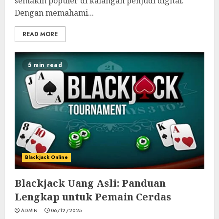
semakin populer di kalangan penjudi digital.
Dengan memahami...
READ MORE
5 min read
Blackjack Online
Blackjack Uang Asli: Panduan
Lengkap untuk Pemain Cerdas
ADMIN
06/12/2025