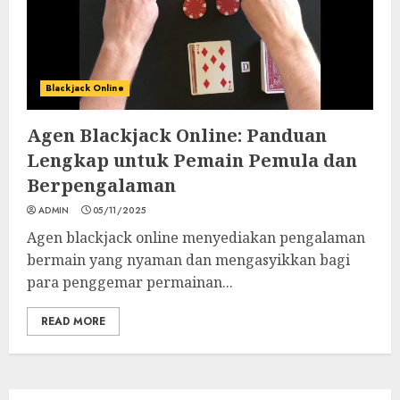
Blackjack Online
Agen Blackjack Online: Panduan
Lengkap untuk Pemain Pemula dan
Berpengalaman
ADMIN
05/11/2025
Agen blackjack online menyediakan pengalaman
bermain yang nyaman dan mengasyikkan bagi
para penggemar permainan...
READ MORE