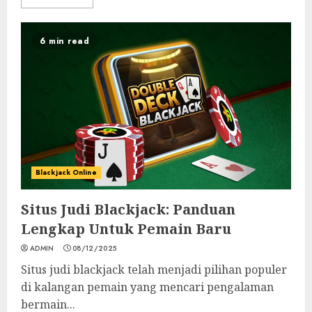
6 min read
Blackjack Online
Situs Judi Blackjack: Panduan
Lengkap Untuk Pemain Baru
ADMIN
08/12/2025
Situs judi blackjack telah menjadi pilihan populer
di kalangan pemain yang mencari pengalaman
bermain...