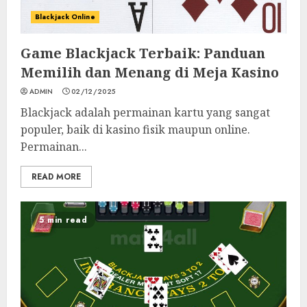
Blackjack Online
Game Blackjack Terbaik: Panduan
Memilih dan Menang di Meja Kasino
ADMIN
02/12/2025
Blackjack adalah permainan kartu yang sangat
populer, baik di kasino fisik maupun online.
Permainan...
READ MORE
5 min read