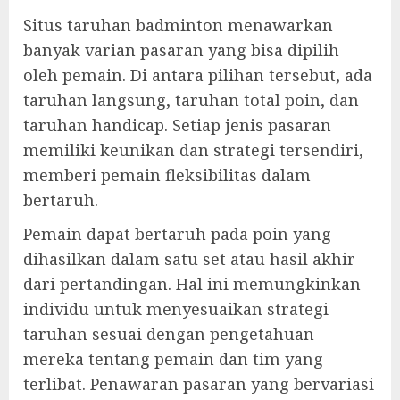
Situs taruhan badminton menawarkan
banyak varian pasaran yang bisa dipilih
oleh pemain. Di antara pilihan tersebut, ada
taruhan langsung, taruhan total poin, dan
taruhan handicap. Setiap jenis pasaran
memiliki keunikan dan strategi tersendiri,
memberi pemain fleksibilitas dalam
bertaruh.
Pemain dapat bertaruh pada poin yang
dihasilkan dalam satu set atau hasil akhir
dari pertandingan. Hal ini memungkinkan
individu untuk menyesuaikan strategi
taruhan sesuai dengan pengetahuan
mereka tentang pemain dan tim yang
terlibat. Penawaran pasaran yang bervariasi