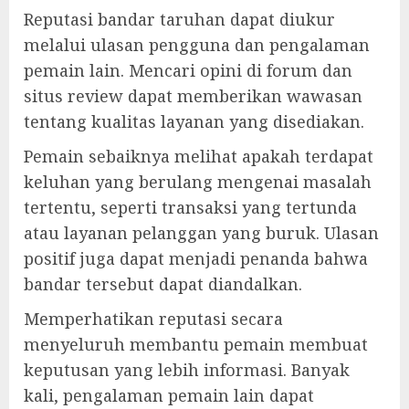
Reputasi bandar taruhan dapat diukur
melalui ulasan pengguna dan pengalaman
pemain lain. Mencari opini di forum dan
situs review dapat memberikan wawasan
tentang kualitas layanan yang disediakan.
Pemain sebaiknya melihat apakah terdapat
keluhan yang berulang mengenai masalah
tertentu, seperti transaksi yang tertunda
atau layanan pelanggan yang buruk. Ulasan
positif juga dapat menjadi penanda bahwa
bandar tersebut dapat diandalkan.
Memperhatikan reputasi secara
menyeluruh membantu pemain membuat
keputusan yang lebih informasi. Banyak
kali, pengalaman pemain lain dapat