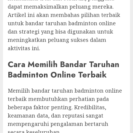
dapat memaksimalkan peluang mereka.
Artikel ini akan membahas pilihan terbaik
untuk bandar taruhan badminton online
dan strategi yang bisa digunakan untuk
meningkatkan peluang sukses dalam
aktivitas ini.
Cara Memilih Bandar Taruhan
Badminton Online Terbaik
Memilih bandar taruhan badminton online
terbaik membutuhkan perhatian pada
beberapa faktor penting. Kredibilitas,
keamanan data, dan reputasi sangat
mempengaruhi pengalaman bertaruh
secara keseluruhan.