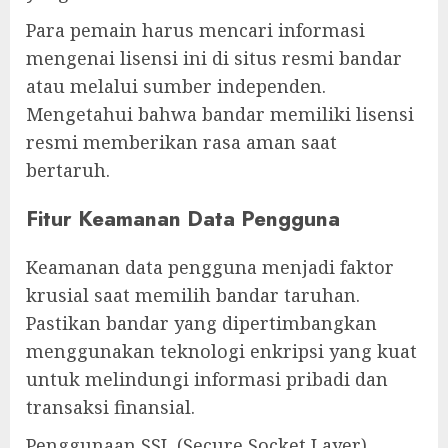
Para pemain harus mencari informasi
mengenai lisensi ini di situs resmi bandar
atau melalui sumber independen.
Mengetahui bahwa bandar memiliki lisensi
resmi memberikan rasa aman saat
bertaruh.
Fitur Keamanan Data Pengguna
Keamanan data pengguna menjadi faktor
krusial saat memilih bandar taruhan.
Pastikan bandar yang dipertimbangkan
menggunakan teknologi enkripsi yang kuat
untuk melindungi informasi pribadi dan
transaksi finansial.
Penggunaan SSL (Secure Socket Layer)