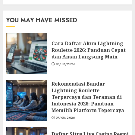
YOU MAY HAVE MISSED
Cara Daftar Akun Lightning
Roulette 2026: Panduan Cepat
dan Aman Langsung Main
08/08/2026
Rekomendasi Bandar
Lightning Roulette
Terpercaya dan Teraman di
Indonesia 2026: Panduan
Memilih Platform Tepercaya
07/08/2026
Daftar Situs Live Casino Resmi