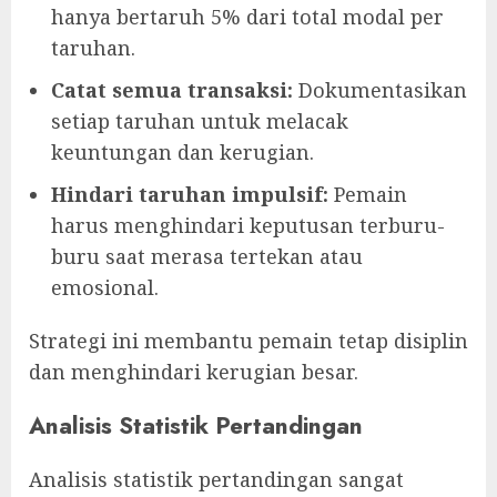
hanya bertaruh 5% dari total modal per
taruhan.
Catat semua transaksi:
Dokumentasikan
setiap taruhan untuk melacak
keuntungan dan kerugian.
Hindari taruhan impulsif:
Pemain
harus menghindari keputusan terburu-
buru saat merasa tertekan atau
emosional.
Strategi ini membantu pemain tetap disiplin
dan menghindari kerugian besar.
Analisis Statistik Pertandingan
Analisis statistik pertandingan sangat