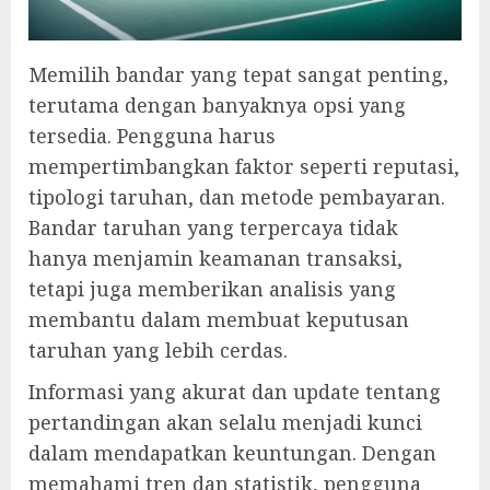
Memilih bandar yang tepat sangat penting,
terutama dengan banyaknya opsi yang
tersedia. Pengguna harus
mempertimbangkan faktor seperti reputasi,
tipologi taruhan, dan metode pembayaran.
Bandar taruhan yang terpercaya tidak
hanya menjamin keamanan transaksi,
tetapi juga memberikan analisis yang
membantu dalam membuat keputusan
taruhan yang lebih cerdas.
Informasi yang akurat dan update tentang
pertandingan akan selalu menjadi kunci
dalam mendapatkan keuntungan. Dengan
memahami tren dan statistik, pengguna