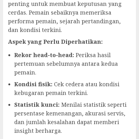
penting untuk membuat keputusan yang
cerdas. Pemain sebaiknya memeriksa
performa pemain, sejarah pertandingan,
dan kondisi terkini.
Aspek yang Perlu Diperhatikan:
Rekor head-to-head:
Periksa hasil
pertemuan sebelumnya antara kedua
pemain.
Kondisi fisik:
Cek cedera atau kondisi
kebugaran pemain terkini.
Statistik kunci:
Menilai statistik seperti
persentase kemenangan, akurasi servis,
dan jumlah kesalahan dapat memberi
insight berharga.