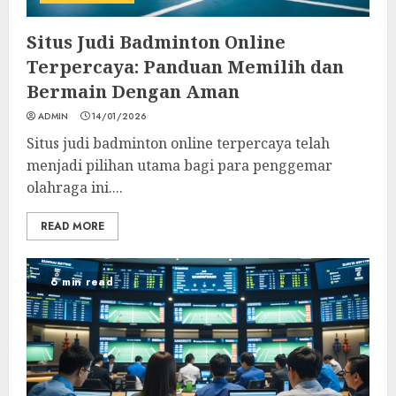
Situs Judi Badminton Online
Terpercaya: Panduan Memilih dan
Bermain Dengan Aman
ADMIN
14/01/2026
Situs judi badminton online terpercaya telah
menjadi pilihan utama bagi para penggemar
olahraga ini....
READ MORE
6 min read