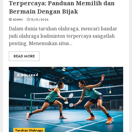
Terpercaya: Panduan Memilih dan
Bermain Dengan Bijak
ADMIN
15/01/2026
Dalam dunia taruhan olahraga, mencari bandar
judi olahraga badminton terpercaya sangatlah
penting. Menemukan situs...
READ MORE
4 min read
Taruhan Olahraga