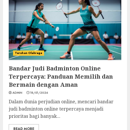
Taruhan Olahraga
Bandar Judi Badminton Online
Terpercaya: Panduan Memilih dan
Bermain dengan Aman
ADMIN
18/01/2026
Dalam dunia perjudian online, mencari bandar
judi badminton online terpercaya menjadi
prioritas bagi banyak...
READ MORE