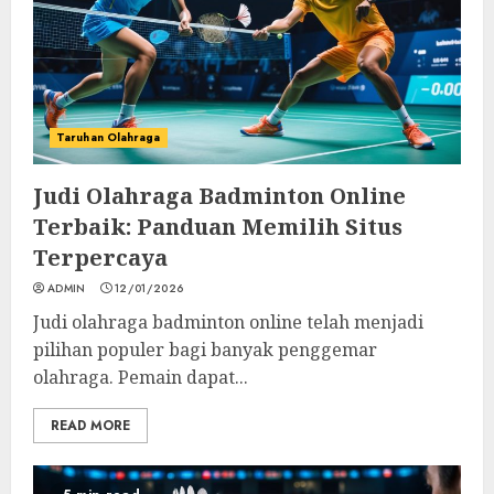
Taruhan Olahraga
Judi Olahraga Badminton Online
Terbaik: Panduan Memilih Situs
Terpercaya
ADMIN
12/01/2026
Judi olahraga badminton online telah menjadi
pilihan populer bagi banyak penggemar
olahraga. Pemain dapat...
READ MORE