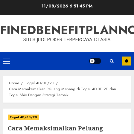
Skip
11/08/2026
6:51:46 PM
to
content
FINEDBENEFITPLAN
SITUS JUDI POKER TERPERCAYA DI ASIA
Primary
Menu
Home
Togel 4D/3D/2D
Cara Memaksimalkan Peluang Menang di Togel 4D 3D 2D dan
Togel Shio Dengan Strategi Terbaik
Togel 4D/3D/2D
Cara Memaksimalkan Peluang