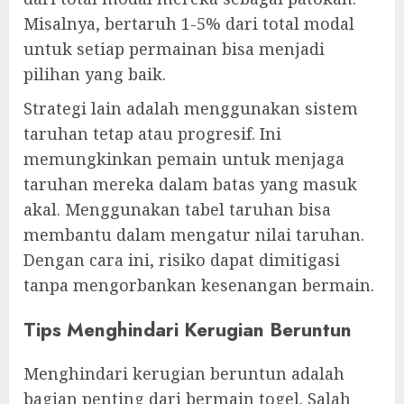
Misalnya, bertaruh 1-5% dari total modal
untuk setiap permainan bisa menjadi
pilihan yang baik.
Strategi lain adalah menggunakan sistem
taruhan tetap atau progresif. Ini
memungkinkan pemain untuk menjaga
taruhan mereka dalam batas yang masuk
akal. Menggunakan tabel taruhan bisa
membantu dalam mengatur nilai taruhan.
Dengan cara ini, risiko dapat dimitigasi
tanpa mengorbankan kesenangan bermain.
Tips Menghindari Kerugian Beruntun
Menghindari kerugian beruntun adalah
bagian penting dari bermain togel. Salah