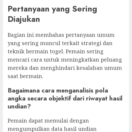
Pertanyaan yang Sering
Diajukan
Bagian ini membahas pertanyaan umum
yang sering muncul terkait strategi dan
teknik bermain togel. Pemain sering
mencari cara untuk meningkatkan peluang
mereka dan menghindari kesalahan umum
saat bermain.
Bagaimana cara menganalisis pola
angka secara objektif dari riwayat hasil
undian?
Pemain dapat memulai dengan
mengumpulkan data hasil undian