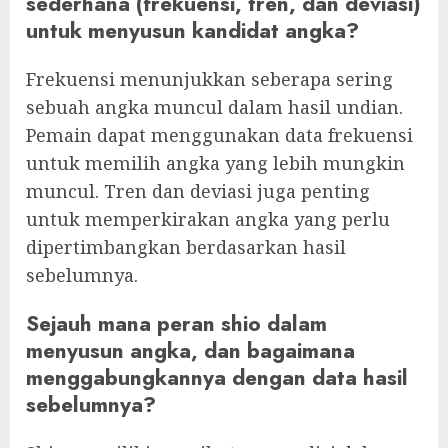
sederhana (frekuensi, tren, dan deviasi)
untuk menyusun kandidat angka?
Frekuensi menunjukkan seberapa sering
sebuah angka muncul dalam hasil undian.
Pemain dapat menggunakan data frekuensi
untuk memilih angka yang lebih mungkin
muncul. Tren dan deviasi juga penting
untuk memperkirakan angka yang perlu
dipertimbangkan berdasarkan hasil
sebelumnya.
Sejauh mana peran shio dalam
menyusun angka, dan bagaimana
menggabungkannya dengan data hasil
sebelumnya?