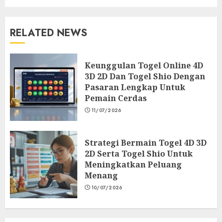
RELATED NEWS
Keunggulan Togel Online 4D
3D 2D Dan Togel Shio Dengan
Pasaran Lengkap Untuk
Pemain Cerdas
11/07/2026
Strategi Bermain Togel 4D 3D
2D Serta Togel Shio Untuk
Meningkatkan Peluang
Menang
10/07/2026