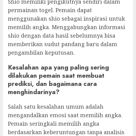
Shio memiliki pengikutnya sendiri dalam
permainan togel. Pemain dapat
menggunakan shio sebagai inspirasi untuk
memilih angka. Menggabungkan informasi
shio dengan data hasil sebelumnya bisa
memberikan sudut pandang baru dalam
pengambilan keputusan.
Kesalahan apa yang paling sering
dilakukan pemain saat membuat
prediksi, dan bagaimana cara
menghindarinya?
Salah satu kesalahan umum adalah
mengandalkan emosi saat memilih angka.
Pemain seringkali memilih angka
berdasarkan keberuntungan tanpa analisis