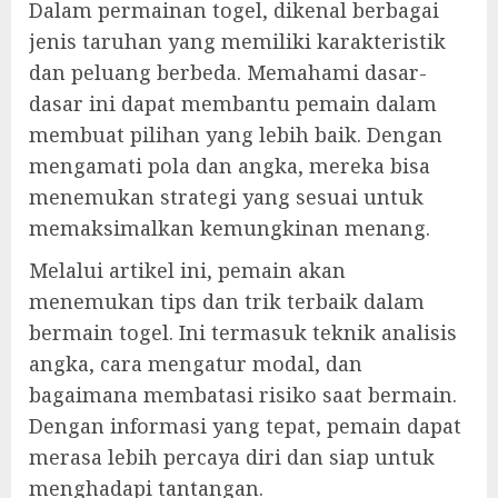
Dalam permainan togel, dikenal berbagai
jenis taruhan yang memiliki karakteristik
dan peluang berbeda. Memahami dasar-
dasar ini dapat membantu pemain dalam
membuat pilihan yang lebih baik. Dengan
mengamati pola dan angka, mereka bisa
menemukan strategi yang sesuai untuk
memaksimalkan kemungkinan menang.
Melalui artikel ini, pemain akan
menemukan tips dan trik terbaik dalam
bermain togel. Ini termasuk teknik analisis
angka, cara mengatur modal, dan
bagaimana membatasi risiko saat bermain.
Dengan informasi yang tepat, pemain dapat
merasa lebih percaya diri dan siap untuk
menghadapi tantangan.