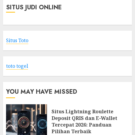
SITUS JUDI ONLINE
Situs Toto
toto togel
YOU MAY HAVE MISSED
Situs Lightning Roulette
Deposit QRIS dan E-Wallet
Tercepat 2026: Panduan
Pilihan Terbaik