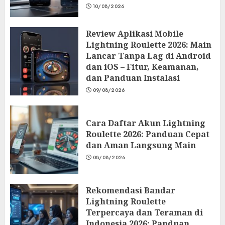
10/08/2026
Review Aplikasi Mobile
Lightning Roulette 2026: Main
Lancar Tanpa Lag di Android
dan iOS – Fitur, Keamanan,
dan Panduan Instalasi
09/08/2026
Cara Daftar Akun Lightning
Roulette 2026: Panduan Cepat
dan Aman Langsung Main
08/08/2026
Rekomendasi Bandar
Lightning Roulette
Terpercaya dan Teraman di
Indonesia 2026: Panduan