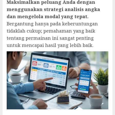
Maksimalkan peluang Anda dengan
menggunakan strategi analisis angka
dan mengelola modal yang tepat.
Bergantung hanya pada keberuntungan
tidaklah cukup; pemahaman yang baik
tentang permainan ini sangat penting
untuk mencapai hasil yang lebih baik.