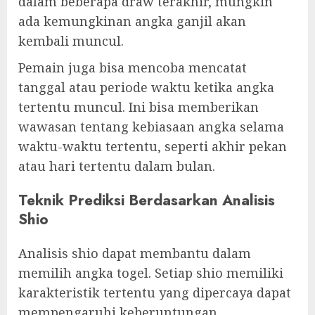
dalam beberapa draw terakhir, mungkin
ada kemungkinan angka ganjil akan
kembali muncul.
Pemain juga bisa mencoba mencatat
tanggal atau periode waktu ketika angka
tertentu muncul. Ini bisa memberikan
wawasan tentang kebiasaan angka selama
waktu-waktu tertentu, seperti akhir pekan
atau hari tertentu dalam bulan.
Teknik Prediksi Berdasarkan Analisis
Shio
Analisis shio dapat membantu dalam
memilih angka togel. Setiap shio memiliki
karakteristik tertentu yang dipercaya dapat
mempengaruhi keberuntungan.