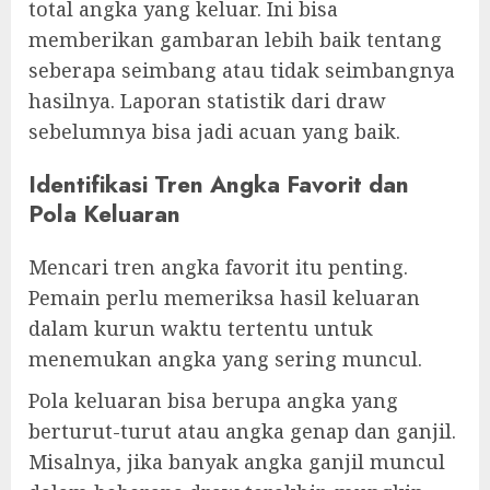
total angka yang keluar. Ini bisa
memberikan gambaran lebih baik tentang
seberapa seimbang atau tidak seimbangnya
hasilnya. Laporan statistik dari draw
sebelumnya bisa jadi acuan yang baik.
Identifikasi Tren Angka Favorit dan
Pola Keluaran
Mencari tren angka favorit itu penting.
Pemain perlu memeriksa hasil keluaran
dalam kurun waktu tertentu untuk
menemukan angka yang sering muncul.
Pola keluaran bisa berupa angka yang
berturut-turut atau angka genap dan ganjil.
Misalnya, jika banyak angka ganjil muncul