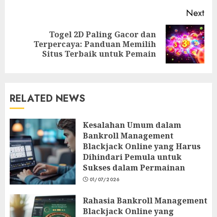
Next
Togel 2D Paling Gacor dan
Next
Terpercaya: Panduan Memilih
post:
Situs Terbaik untuk Pemain
RELATED NEWS
Kesalahan Umum dalam
Bankroll Management
Blackjack Online yang Harus
Dihindari Pemula untuk
Sukses dalam Permainan
01/07/2026
Rahasia Bankroll Management
Blackjack Online yang