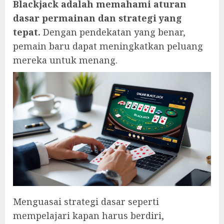
Blackjack adalah memahami aturan
dasar permainan dan strategi yang
tepat.
Dengan pendekatan yang benar,
pemain baru dapat meningkatkan peluang
mereka untuk menang.
Menguasai strategi dasar seperti
mempelajari kapan harus berdiri,