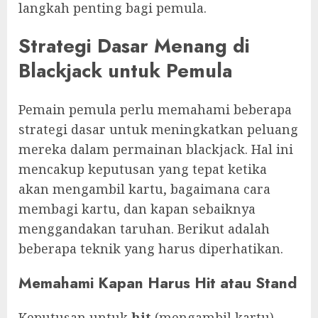
langkah penting bagi pemula.
Strategi Dasar Menang di
Blackjack untuk Pemula
Pemain pemula perlu memahami beberapa
strategi dasar untuk meningkatkan peluang
mereka dalam permainan blackjack. Hal ini
mencakup keputusan yang tepat ketika
akan mengambil kartu, bagaimana cara
membagi kartu, dan kapan sebaiknya
menggandakan taruhan. Berikut adalah
beberapa teknik yang harus diperhatikan.
Memahami Kapan Harus Hit atau Stand
Keputusan untuk
hit
(mengambil kartu)