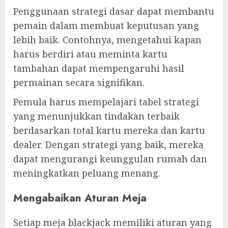
Penggunaan strategi dasar dapat membantu
pemain dalam membuat keputusan yang
lebih baik. Contohnya, mengetahui kapan
harus berdiri atau meminta kartu
tambahan dapat mempengaruhi hasil
permainan secara signifikan.
Pemula harus mempelajari tabel strategi
yang menunjukkan tindakan terbaik
berdasarkan total kartu mereka dan kartu
dealer. Dengan strategi yang baik, mereka
dapat mengurangi keunggulan rumah dan
meningkatkan peluang menang.
Mengabaikan Aturan Meja
Setiap meja blackjack memiliki aturan yang