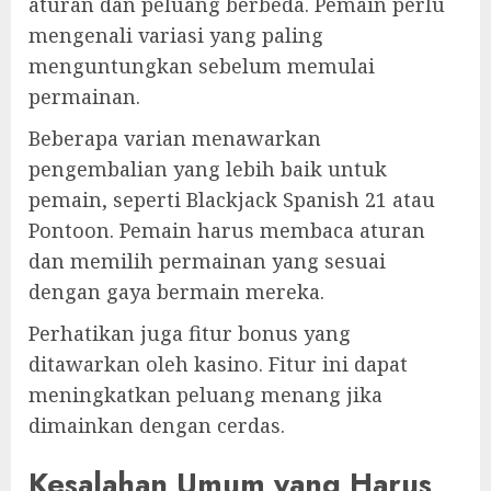
aturan dan peluang berbeda. Pemain perlu
mengenali variasi yang paling
menguntungkan sebelum memulai
permainan.
Beberapa varian menawarkan
pengembalian yang lebih baik untuk
pemain, seperti Blackjack Spanish 21 atau
Pontoon. Pemain harus membaca aturan
dan memilih permainan yang sesuai
dengan gaya bermain mereka.
Perhatikan juga fitur bonus yang
ditawarkan oleh kasino. Fitur ini dapat
meningkatkan peluang menang jika
dimainkan dengan cerdas.
Kesalahan Umum yang Harus