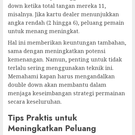
down ketika total tangan mereka 11,
misalnya. Jika kartu dealer menunjukkan
angka rendah (2 hingga 6), peluang pemain
untuk menang meningkat.
Hal ini memberikan keuntungan tambahan,
sama dengan meningkatkan potensi
kemenangan. Namun, penting untuk tidak
terlalu sering menggunakan teknik ini.
Memahami kapan harus mengandalkan
double down akan membantu dalam
menjaga keseimbangan strategi permainan
secara keseluruhan.
Tips Praktis untuk
Meningkatkan Peluang