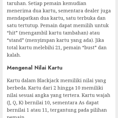
taruhan. Setiap pemain kemudian
menerima dua kartu, sementara dealer juga
mendapatkan dua kartu, satu terbuka dan
satu tertutup. Pemain dapat memilih untuk
“hit” (mengambil kartu tambahan) atau
“stand” (menyimpan kartu yang ada). Jika
total kartu melebihi 21, pemain “bust” dan
kalah.
Mengenal Nilai Kartu
Kartu dalam Blackjack memiliki nilai yang
berbeda. Kartu dari 2 hingga 10 memiliki
nilai sesuai angka yang tertera. Kartu wajah
(J, Q, K) bernilai 10, sementara As dapat
bernilai 1 atau 11, tergantung pada pilihan
pemain.