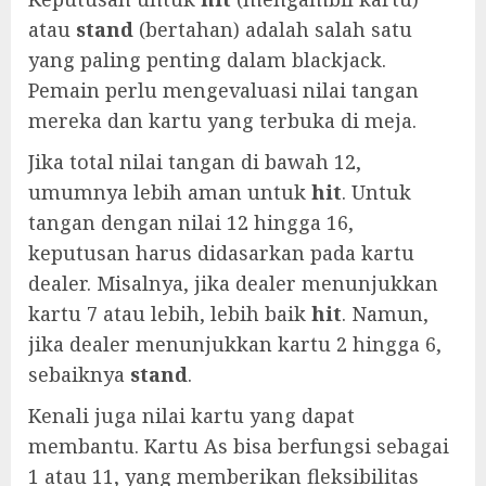
atau
stand
(bertahan) adalah salah satu
yang paling penting dalam blackjack.
Pemain perlu mengevaluasi nilai tangan
mereka dan kartu yang terbuka di meja.
Jika total nilai tangan di bawah 12,
umumnya lebih aman untuk
hit
. Untuk
tangan dengan nilai 12 hingga 16,
keputusan harus didasarkan pada kartu
dealer. Misalnya, jika dealer menunjukkan
kartu 7 atau lebih, lebih baik
hit
. Namun,
jika dealer menunjukkan kartu 2 hingga 6,
sebaiknya
stand
.
Kenali juga nilai kartu yang dapat
membantu. Kartu As bisa berfungsi sebagai
1 atau 11, yang memberikan fleksibilitas