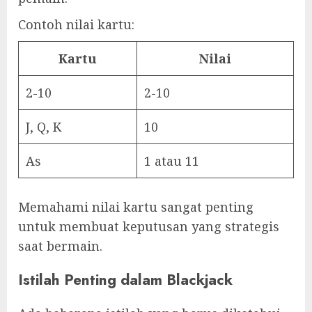
Contoh nilai kartu:
Kartu
Nilai
2-10
2-10
J, Q, K
10
As
1 atau 11
Memahami nilai kartu sangat penting
untuk membuat keputusan yang strategis
saat bermain.
Istilah Penting dalam Blackjack