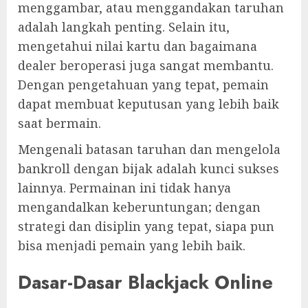
menggambar, atau menggandakan taruhan
adalah langkah penting. Selain itu,
mengetahui nilai kartu dan bagaimana
dealer beroperasi juga sangat membantu.
Dengan pengetahuan yang tepat, pemain
dapat membuat keputusan yang lebih baik
saat bermain.
Mengenali batasan taruhan dan mengelola
bankroll dengan bijak adalah kunci sukses
lainnya. Permainan ini tidak hanya
mengandalkan keberuntungan; dengan
strategi dan disiplin yang tepat, siapa pun
bisa menjadi pemain yang lebih baik.
Dasar-Dasar Blackjack Online