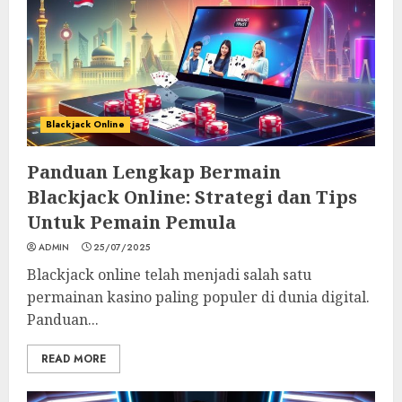
Blackjack Online
Panduan Lengkap Bermain
Blackjack Online: Strategi dan Tips
Untuk Pemain Pemula
ADMIN
25/07/2025
Blackjack online telah menjadi salah satu
permainan kasino paling populer di dunia digital.
Panduan...
READ MORE