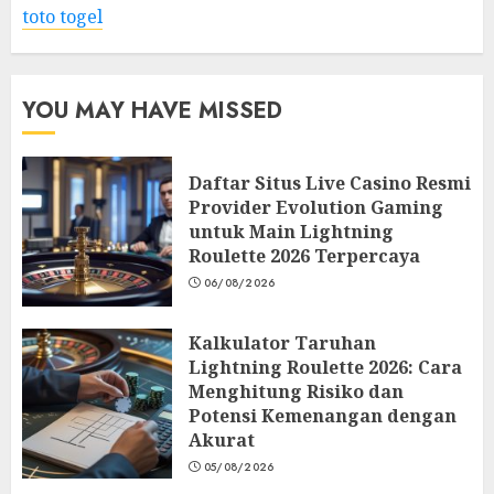
toto togel
YOU MAY HAVE MISSED
Daftar Situs Live Casino Resmi
Provider Evolution Gaming
untuk Main Lightning
Roulette 2026 Terpercaya
06/08/2026
Kalkulator Taruhan
Lightning Roulette 2026: Cara
Menghitung Risiko dan
Potensi Kemenangan dengan
Akurat
05/08/2026