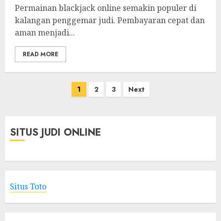
Permainan blackjack online semakin populer di
kalangan penggemar judi. Pembayaran cepat dan
aman menjadi...
READ MORE
Posts
1
2
3
Next
pagination
SITUS JUDI ONLINE
Situs Toto