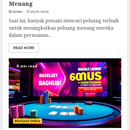
Menang
ADMIN
29/07/2025
Saat ini, banyak pemain mencari peluang terbaik
untuk meningkatkan peluang menang mereka
dalam permainan...
READ MORE
6 min read
Blackjack Online