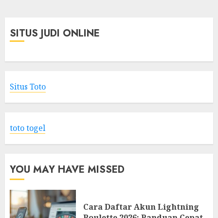
pagination
SITUS JUDI ONLINE
Situs Toto
toto togel
YOU MAY HAVE MISSED
Cara Daftar Akun Lightning
Roulette 2026: Panduan Cepat