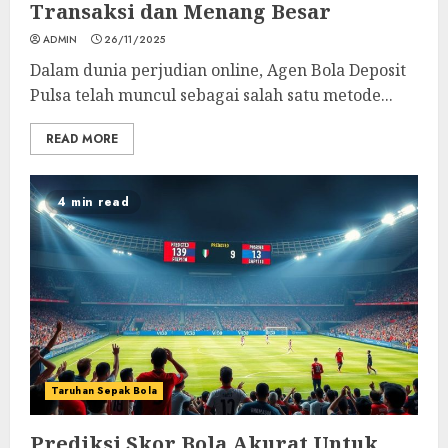
Transaksi dan Menang Besar
ADMIN
26/11/2025
Dalam dunia perjudian online, Agen Bola Deposit
Pulsa telah muncul sebagai salah satu metode...
READ MORE
4 min read
Taruhan Sepak Bola
Prediksi Skor Bola Akurat Untuk