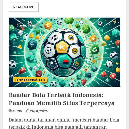
READ MORE
5 min read
Taruhan Sepak Bola
Bandar Bola Terbaik Indonesia:
Panduan Memilih Situs Terpercaya
ADMIN
28/11/2025
Dalam dunia taruhan online, mencari bandar bola
terbaik di Indonesia bisa menjadi tantangan.