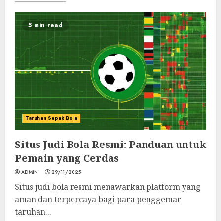
5 min read
Taruhan Sepak Bola
Situs Judi Bola Resmi: Panduan untuk
Pemain yang Cerdas
ADMIN
29/11/2025
Situs judi bola resmi menawarkan platform yang
aman dan terpercaya bagi para penggemar
taruhan...