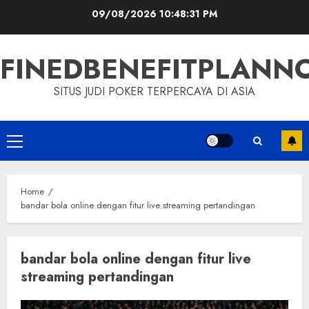
Skip
09/08/2026
10:48:32 PM
to
content
FINEDBENEFITPLAN
SITUS JUDI POKER TERPERCAYA DI ASIA
Primary
Menu
Home
bandar bola online dengan fitur live streaming pertandingan
bandar bola online dengan fitur live
streaming pertandingan