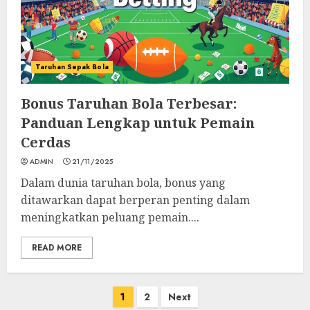
Taruhan Sepak Bola
Bonus Taruhan Bola Terbesar:
Panduan Lengkap untuk Pemain
Cerdas
ADMIN
21/11/2025
Dalam dunia taruhan bola, bonus yang
ditawarkan dapat berperan penting dalam
meningkatkan peluang pemain....
READ MORE
Posts
1
2
Next