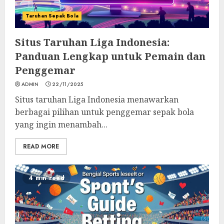
Taruhan Sepak Bola
Situs Taruhan Liga Indonesia:
Panduan Lengkap untuk Pemain dan
Penggemar
ADMIN
22/11/2025
Situs taruhan Liga Indonesia menawarkan
berbagai pilihan untuk penggemar sepak bola
yang ingin menambah...
READ MORE
4 min read