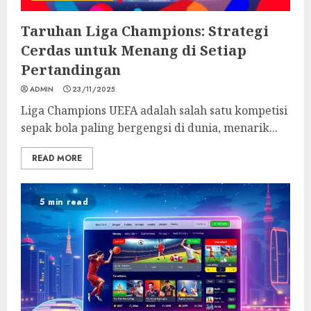
Taruhan Liga Champions: Strategi
Cerdas untuk Menang di Setiap
Pertandingan
ADMIN
23/11/2025
Liga Champions UEFA adalah salah satu kompetisi
sepak bola paling bergengsi di dunia, menarik...
READ MORE
5 min read