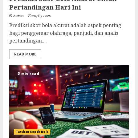
Pertandingan Hari Ini
ADMIN
25/11/2025
Prediksi skor bola akurat adalah aspek penting
bagi penggemar olahraga, penjudi, dan analis
pertandingan....
READ MORE
5 min read
Taruhan Sepak Bola