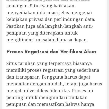
keuangan. Situs yang baik akan
menyediakan informasi jelas mengenai
kebijakan privasi dan perlindungan data.
Pastikan juga ada langkah-langkah anti-
penipuan yang diterapkan untuk
menghindari masalah di masa depan.
Proses Registrasi dan Verifikasi Akun
Situs taruhan yang terpercaya biasanya
memiliki proses registrasi yang sederhana
dan transparan. Pengguna harus dapat
mendaftar dengan mudah, tetapi juga harus
menjalani verifikasi identitas. Proses ini
penting untuk menghindari tindakan
penipuan dan memastikan bahwa hanya