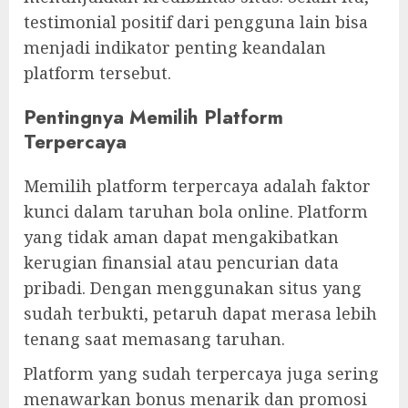
testimonial positif dari pengguna lain bisa
menjadi indikator penting keandalan
platform tersebut.
Pentingnya Memilih Platform
Terpercaya
Memilih platform terpercaya adalah faktor
kunci dalam taruhan bola online. Platform
yang tidak aman dapat mengakibatkan
kerugian finansial atau pencurian data
pribadi. Dengan menggunakan situs yang
sudah terbukti, petaruh dapat merasa lebih
tenang saat memasang taruhan.
Platform yang sudah terpercaya juga sering
menawarkan bonus menarik dan promosi