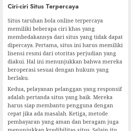
Ciri-ciri Situs Terpercaya
Situs taruhan bola online terpercaya
memiliki beberapa ciri khas yang
membedakannya dari situs yang tidak dapat
dipercaya. Pertama, situs ini harus memiliki
lisensi resmi dari otoritas perjudian yang
diakui. Hal ini menunjukkan bahwa mereka
beroperasi sesuai dengan hukum yang
berlaku.
Kedua, pelayanan pelanggan yang responsif
adalah pertanda situs yang baik. Mereka
harus siap membantu pengguna dengan
cepat jika ada masalah. Ketiga, metode
pembayaran yang aman dan beragam juga
menunjukkan kredibilitas situs. Selain itu,