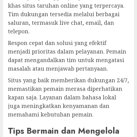
khas situs taruhan online yang terpercaya.
Tim dukungan tersedia melalui berbagai
saluran, termasuk live chat, email, dan
telepon.
Respon cepat dan solusi yang efektif
menjadi prioritas dalam pelayanan. Pemain
dapat mengandalkan tim untuk mengatasi
masalah atau menjawab pertanyaan.
Situs yang baik memberikan dukungan 24/7,
memastikan pemain merasa diperhatikan
kapan saja. Layanan dalam bahasa lokal
juga meningkatkan kenyamanan dan
memahami kebutuhan pemain.
Tips Bermain dan Mengelola