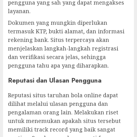
pengguna yang sah yang dapat mengakses
layanan.
Dokumen yang mungkin diperlukan
termasuk KTP, bukti alamat, dan informasi
rekening bank. Situs terpercaya akan
menjelaskan langkah-langkah registrasi
dan verifikasi secara jelas, sehingga
pengguna tahu apa yang diharapkan.
Reputasi dan Ulasan Pengguna
Reputasi situs taruhan bola online dapat
dilihat melalui ulasan pengguna dan
pengalaman orang lain. Melakukan riset
untuk menemukan apakah situs tersebut
memiliki track record yang baik sangat