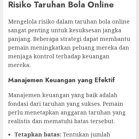
Risiko Taruhan Bola Online
Mengelola risiko dalam taruhan bola online
sangat penting untuk kesuksesan jangka
panjang. Beberapa strategi dapat membantu
pemain meningkatkan peluang mereka dan
menjaga kontrol terhadap keuangan
mereka.
Manajemen Keuangan yang Efektif
Manajemen keuangan yang baik adalah
fondasi dari taruhan yang sukses. Pemain
perlu menetapkan anggaran taruhan yang
realistis dan mematuhi batas tersebut.
Tetapkan batas:
Tentukan jumlah