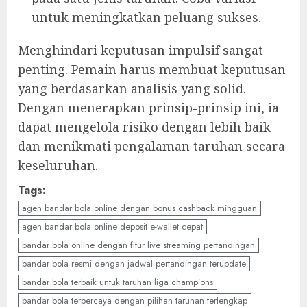
untuk meningkatkan peluang sukses.
Menghindari keputusan impulsif sangat
penting. Pemain harus membuat keputusan
yang berdasarkan analisis yang solid.
Dengan menerapkan prinsip-prinsip ini, ia
dapat mengelola risiko dengan lebih baik
dan menikmati pengalaman taruhan secara
keseluruhan.
Tags:
agen bandar bola online dengan bonus cashback mingguan
agen bandar bola online deposit e-wallet cepat
bandar bola online dengan fitur live streaming pertandingan
bandar bola resmi dengan jadwal pertandingan terupdate
bandar bola terbaik untuk taruhan liga champions
bandar bola terpercaya dengan pilihan taruhan terlengkap