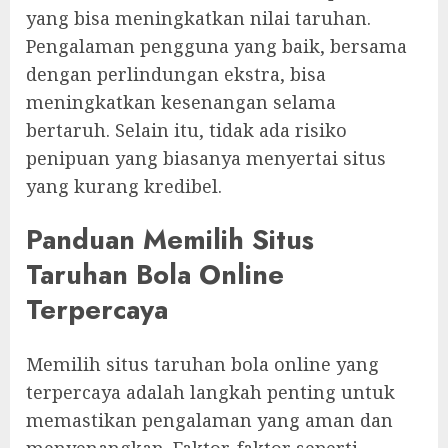
yang bisa meningkatkan nilai taruhan.
Pengalaman pengguna yang baik, bersama
dengan perlindungan ekstra, bisa
meningkatkan kesenangan selama
bertaruh. Selain itu, tidak ada risiko
penipuan yang biasanya menyertai situs
yang kurang kredibel.
Panduan Memilih Situs
Taruhan Bola Online
Terpercaya
Memilih situs taruhan bola online yang
terpercaya adalah langkah penting untuk
memastikan pengalaman yang aman dan
menyenangkan. Faktor-faktor seperti