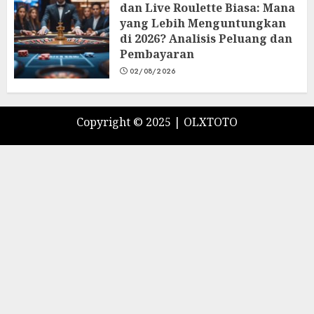
dan Live Roulette Biasa: Mana
yang Lebih Menguntungkan
di 2026? Analisis Peluang dan
Pembayaran
02/08/2026
Copyright © 2025 |
OLXTOTO