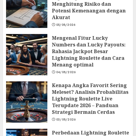
Menghitung Risiko dan
Potensi Kemenangan dengan
Akurat
05/08/2026
Mengenal Fitur Lucky
Numbers dan Lucky Payouts:
Rahasia Jackpot Besar
Lightning Roulette dan Cara
Menang optimal
04/08/2026
Kenapa Angka Favorit Sering
Meleset? Analisis Probabilitas
Lightning Roulette Live
Terupdate 2026 – Panduan
Strategi Bermain Cerdas
03/08/2026
Perbedaan Lightning Roulette