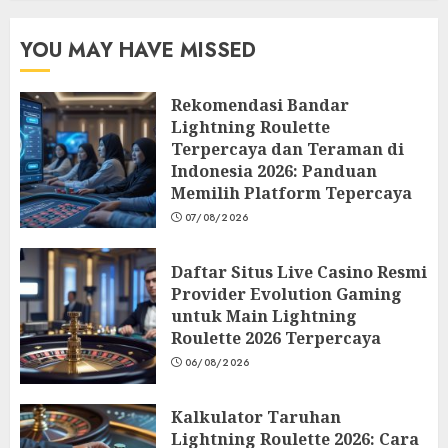
YOU MAY HAVE MISSED
Rekomendasi Bandar
Lightning Roulette
Terpercaya dan Teraman di
Indonesia 2026: Panduan
Memilih Platform Tepercaya
07/08/2026
Daftar Situs Live Casino Resmi
Provider Evolution Gaming
untuk Main Lightning
Roulette 2026 Terpercaya
06/08/2026
Kalkulator Taruhan
Lightning Roulette 2026: Cara