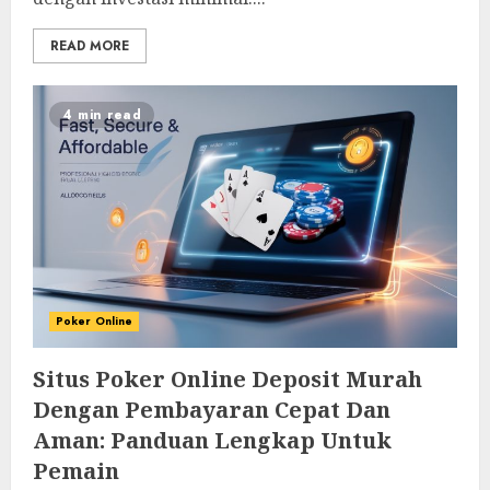
READ MORE
4 min read
Poker Online
Situs Poker Online Deposit Murah
Dengan Pembayaran Cepat Dan
Aman: Panduan Lengkap Untuk
Pemain