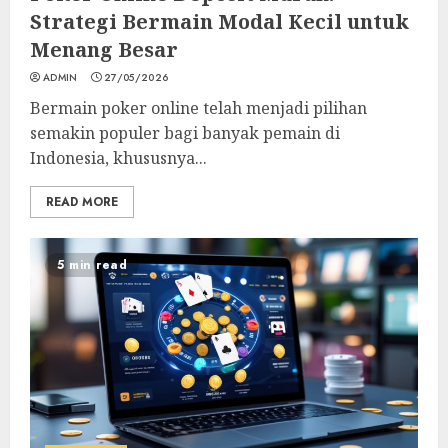
Strategi Bermain Modal Kecil untuk
Menang Besar
ADMIN
27/05/2026
Bermain poker online telah menjadi pilihan
semakin populer bagi banyak pemain di
Indonesia, khususnya...
READ MORE
5 min read