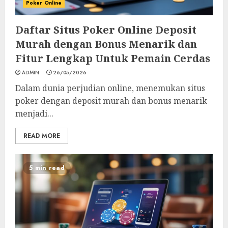
Poker Online
Daftar Situs Poker Online Deposit
Murah dengan Bonus Menarik dan
Fitur Lengkap Untuk Pemain Cerdas
ADMIN
26/05/2026
Dalam dunia perjudian online, menemukan situs
poker dengan deposit murah dan bonus menarik
menjadi...
READ MORE
5 min read