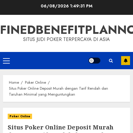
Skip
06/08/2026
1:49:32 PM
to
content
FINEDBENEFITPLAN
SITUS JUDI POKER TERPERCAYA DI ASIA
Primary
Menu
Home
Poker Online
Situs Poker Online Deposit Murah dengan Tarif Rendah dan
Taruhan Minimal yang Menguntungkan
Poker Online
Situs Poker Online Deposit Murah