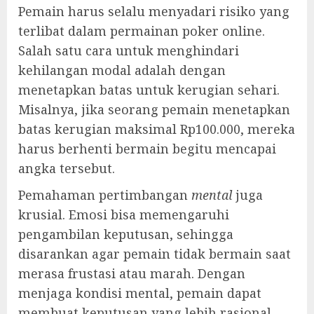
Pemain harus selalu menyadari risiko yang
terlibat dalam permainan poker online.
Salah satu cara untuk menghindari
kehilangan modal adalah dengan
menetapkan batas untuk kerugian sehari.
Misalnya, jika seorang pemain menetapkan
batas kerugian maksimal Rp100.000, mereka
harus berhenti bermain begitu mencapai
angka tersebut.
Pemahaman pertimbangan
mental
juga
krusial. Emosi bisa memengaruhi
pengambilan keputusan, sehingga
disarankan agar pemain tidak bermain saat
merasa frustasi atau marah. Dengan
menjaga kondisi mental, pemain dapat
membuat keputusan yang lebih rasional