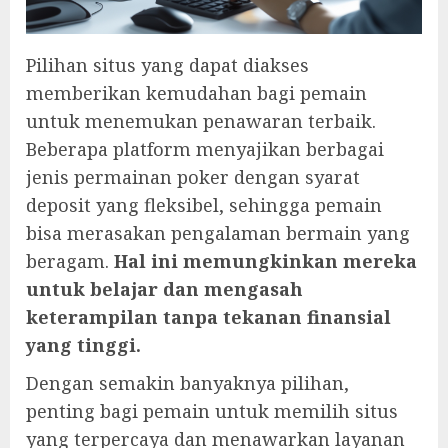
Pilihan situs yang dapat diakses
memberikan kemudahan bagi pemain
untuk menemukan penawaran terbaik.
Beberapa platform menyajikan berbagai
jenis permainan poker dengan syarat
deposit yang fleksibel, sehingga pemain
bisa merasakan pengalaman bermain yang
beragam.
Hal ini memungkinkan mereka
untuk belajar dan mengasah
keterampilan tanpa tekanan finansial
yang tinggi.
Dengan semakin banyaknya pilihan,
penting bagi pemain untuk memilih situs
yang terpercaya dan menawarkan layanan