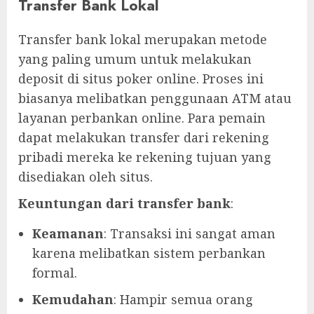
Transfer Bank Lokal
Transfer bank lokal merupakan metode
yang paling umum untuk melakukan
deposit di situs poker online. Proses ini
biasanya melibatkan penggunaan ATM atau
layanan perbankan online. Para pemain
dapat melakukan transfer dari rekening
pribadi mereka ke rekening tujuan yang
disediakan oleh situs.
Keuntungan dari transfer bank
:
Keamanan
: Transaksi ini sangat aman
karena melibatkan sistem perbankan
formal.
Kemudahan
: Hampir semua orang