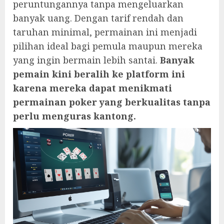
peruntungannya tanpa mengeluarkan
banyak uang. Dengan tarif rendah dan
taruhan minimal, permainan ini menjadi
pilihan ideal bagi pemula maupun mereka
yang ingin bermain lebih santai.
Banyak
pemain kini beralih ke platform ini
karena mereka dapat menikmati
permainan poker yang berkualitas tanpa
perlu menguras kantong.