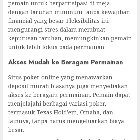
pemain untuk berpartisipasi di meja
dengan taruhan minimum tanpa kewajiban
financial yang besar. Fleksibilitas ini
mengurangi stres dalam membuat
keputusan taruhan, memungkinkan pemain
untuk lebih fokus pada permainan.
Akses Mudah ke Beragam Permainan
Situs poker online yang menawarkan
deposit murah biasanya juga menyediakan
akses ke beragam permainan. Pemain dapat
menjelajahi berbagai variasi poker,
termasuk Texas Hold’em, Omaha, dan
lainnya, tanpa harus mengeluarkan biaya
besar.