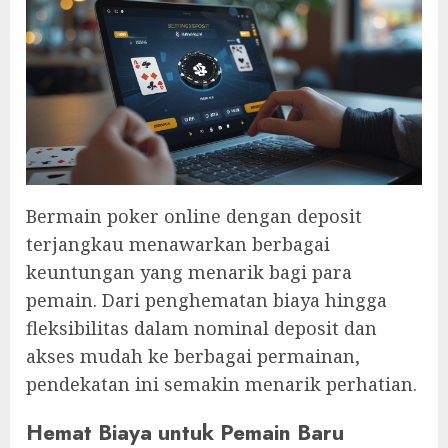
Bermain poker online dengan deposit
terjangkau menawarkan berbagai
keuntungan yang menarik bagi para
pemain. Dari penghematan biaya hingga
fleksibilitas dalam nominal deposit dan
akses mudah ke berbagai permainan,
pendekatan ini semakin menarik perhatian.
Hemat Biaya untuk Pemain Baru