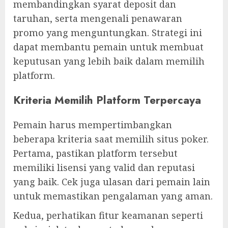
membandingkan syarat deposit dan
taruhan, serta mengenali penawaran
promo yang menguntungkan. Strategi ini
dapat membantu pemain untuk membuat
keputusan yang lebih baik dalam memilih
platform.
Kriteria Memilih Platform Terpercaya
Pemain harus mempertimbangkan
beberapa kriteria saat memilih situs poker.
Pertama, pastikan platform tersebut
memiliki lisensi yang valid dan reputasi
yang baik. Cek juga ulasan dari pemain lain
untuk memastikan pengalaman yang aman.
Kedua, perhatikan fitur keamanan seperti