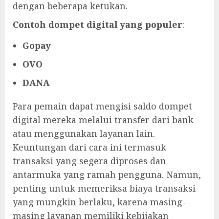
dengan beberapa ketukan.
Contoh dompet digital yang populer
:
Gopay
OVO
DANA
Para pemain dapat mengisi saldo dompet
digital mereka melalui transfer dari bank
atau menggunakan layanan lain.
Keuntungan dari cara ini termasuk
transaksi yang segera diproses dan
antarmuka yang ramah pengguna. Namun,
penting untuk memeriksa biaya transaksi
yang mungkin berlaku, karena masing-
masing layanan memiliki kebijakan