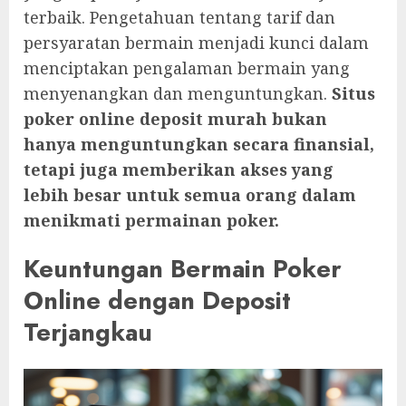
terbaik. Pengetahuan tentang tarif dan
persyaratan bermain menjadi kunci dalam
menciptakan pengalaman bermain yang
menyenangkan dan menguntungkan.
Situs
poker online deposit murah bukan
hanya menguntungkan secara finansial,
tetapi juga memberikan akses yang
lebih besar untuk semua orang dalam
menikmati permainan poker.
Keuntungan Bermain Poker
Online dengan Deposit
Terjangkau