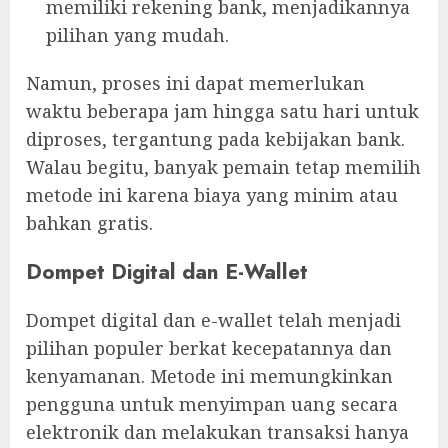
memiliki rekening bank, menjadikannya
pilihan yang mudah.
Namun, proses ini dapat memerlukan
waktu beberapa jam hingga satu hari untuk
diproses, tergantung pada kebijakan bank.
Walau begitu, banyak pemain tetap memilih
metode ini karena biaya yang minim atau
bahkan gratis.
Dompet Digital dan E-Wallet
Dompet digital dan e-wallet telah menjadi
pilihan populer berkat kecepatannya dan
kenyamanan. Metode ini memungkinkan
pengguna untuk menyimpan uang secara
elektronik dan melakukan transaksi hanya