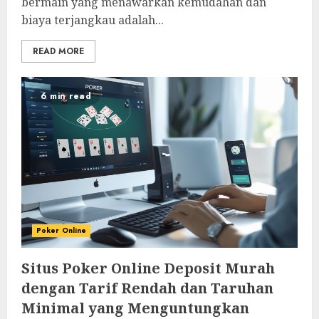
bermain yang menawarkan kemudahan dan
biaya terjangkau adalah...
READ MORE
6 min read
Poker Online
Situs Poker Online Deposit Murah
dengan Tarif Rendah dan Taruhan
Minimal yang Menguntungkan