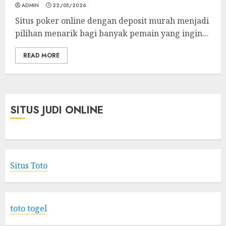
ADMIN
22/05/2026
Situs poker online dengan deposit murah menjadi
pilihan menarik bagi banyak pemain yang ingin...
READ MORE
SITUS JUDI ONLINE
Situs Toto
toto togel