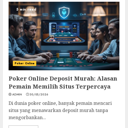
5 min read
Poker Online
Poker Online Deposit Murah: Alasan
Pemain Memilih Situs Terpercaya
ADMIN
30/05/2026
Di dunia poker online, banyak pemain mencari
situs yang menawarkan deposit murah tanpa
mengorbankan...