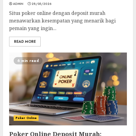
ADMIN
28/05/2026
Situs poker online dengan deposit murah
menawarkan kesempatan yang menarik bagi
pemain yang ingin...
READ MORE
6 min read
Poker Online
Poker Online Deposit Murah: