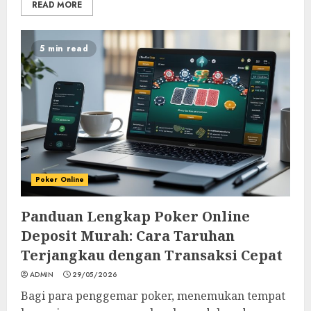
READ MORE
5 min read
Poker Online
Panduan Lengkap Poker Online
Deposit Murah: Cara Taruhan
Terjangkau dengan Transaksi Cepat
ADMIN
29/05/2026
Bagi para penggemar poker, menemukan tempat