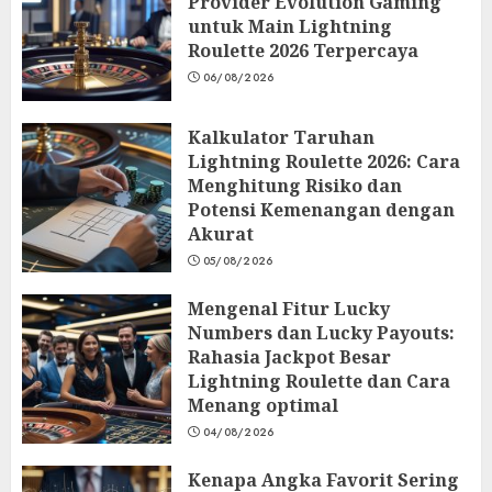
Provider Evolution Gaming
untuk Main Lightning
Roulette 2026 Terpercaya
06/08/2026
Kalkulator Taruhan
Lightning Roulette 2026: Cara
Menghitung Risiko dan
Potensi Kemenangan dengan
Akurat
05/08/2026
Mengenal Fitur Lucky
Numbers dan Lucky Payouts:
Rahasia Jackpot Besar
Lightning Roulette dan Cara
Menang optimal
04/08/2026
Kenapa Angka Favorit Sering