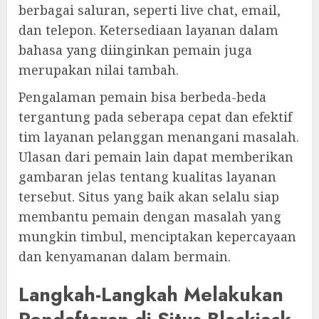
berbagai saluran, seperti live chat, email,
dan telepon. Ketersediaan layanan dalam
bahasa yang diinginkan pemain juga
merupakan nilai tambah.
Pengalaman pemain bisa berbeda-beda
tergantung pada seberapa cepat dan efektif
tim layanan pelanggan menangani masalah.
Ulasan dari pemain lain dapat memberikan
gambaran jelas tentang kualitas layanan
tersebut. Situs yang baik akan selalu siap
membantu pemain dengan masalah yang
mungkin timbul, menciptakan kepercayaan
dan kenyamanan dalam bermain.
Langkah-Langkah Melakukan