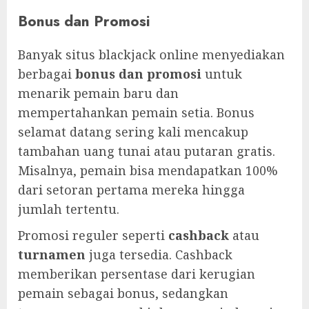
Bonus dan Promosi
Banyak situs blackjack online menyediakan
berbagai
bonus dan promosi
untuk
menarik pemain baru dan
mempertahankan pemain setia. Bonus
selamat datang sering kali mencakup
tambahan uang tunai atau putaran gratis.
Misalnya, pemain bisa mendapatkan 100%
dari setoran pertama mereka hingga
jumlah tertentu.
Promosi reguler seperti
cashback
atau
turnamen
juga tersedia. Cashback
memberikan persentase dari kerugian
pemain sebagai bonus, sedangkan