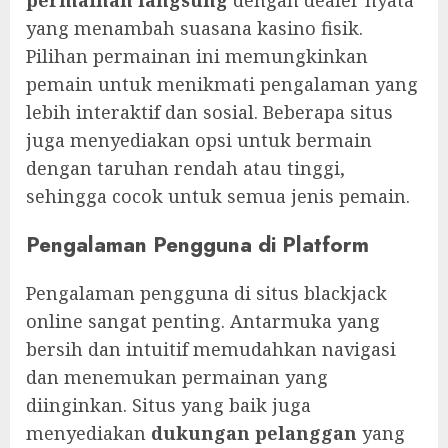
permainan langsung
dengan dealer nyata
yang menambah suasana kasino fisik.
Pilihan permainan ini memungkinkan
pemain untuk menikmati pengalaman yang
lebih interaktif dan sosial. Beberapa situs
juga menyediakan opsi untuk bermain
dengan taruhan rendah atau tinggi,
sehingga cocok untuk semua jenis pemain.
Pengalaman Pengguna di Platform
Pengalaman pengguna di situs blackjack
online sangat penting. Antarmuka yang
bersih dan intuitif memudahkan navigasi
dan menemukan permainan yang
diinginkan. Situs yang baik juga
menyediakan
dukungan pelanggan
yang