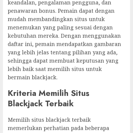
keandalan, pengalaman pengguna, dan
penawaran bonus. Pemain dapat dengan
mudah membandingkan situs untuk
menemukan yang paling sesuai dengan
kebutuhan mereka. Dengan menggunakan
daftar ini, pemain mendapatkan gambaran
yang lebih jelas tentang pilihan yang ada,
sehingga dapat membuat keputusan yang
lebih baik saat memilih situs untuk
bermain blackjack.
Kriteria Memilih Situs
Blackjack Terbaik
Memilih situs blackjack terbaik
memerlukan perhatian pada beberapa