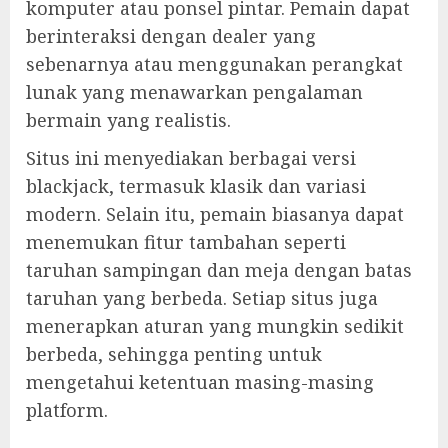
komputer atau ponsel pintar. Pemain dapat
berinteraksi dengan dealer yang
sebenarnya atau menggunakan perangkat
lunak yang menawarkan pengalaman
bermain yang realistis.
Situs ini menyediakan berbagai versi
blackjack, termasuk klasik dan variasi
modern. Selain itu, pemain biasanya dapat
menemukan fitur tambahan seperti
taruhan sampingan dan meja dengan batas
taruhan yang berbeda. Setiap situs juga
menerapkan aturan yang mungkin sedikit
berbeda, sehingga penting untuk
mengetahui ketentuan masing-masing
platform.