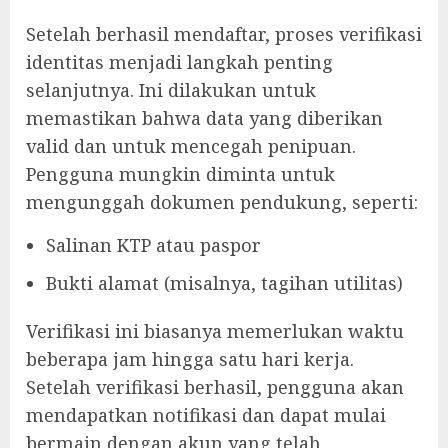
Setelah berhasil mendaftar, proses verifikasi
identitas menjadi langkah penting
selanjutnya. Ini dilakukan untuk
memastikan bahwa data yang diberikan
valid dan untuk mencegah penipuan.
Pengguna mungkin diminta untuk
mengunggah dokumen pendukung, seperti:
Salinan KTP atau paspor
Bukti alamat (misalnya, tagihan utilitas)
Verifikasi ini biasanya memerlukan waktu
beberapa jam hingga satu hari kerja.
Setelah verifikasi berhasil, pengguna akan
mendapatkan notifikasi dan dapat mulai
bermain dengan akun yang telah