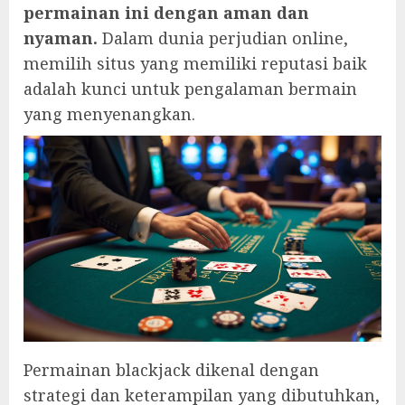
permainan ini dengan aman dan
nyaman.
Dalam dunia perjudian online,
memilih situs yang memiliki reputasi baik
adalah kunci untuk pengalaman bermain
yang menyenangkan.
Permainan blackjack dikenal dengan
strategi dan keterampilan yang dibutuhkan,