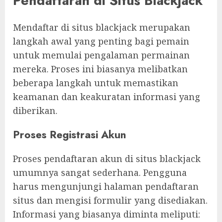
Pendaftaran di Situs Blackjack
Mendaftar di situs blackjack merupakan
langkah awal yang penting bagi pemain
untuk memulai pengalaman permainan
mereka. Proses ini biasanya melibatkan
beberapa langkah untuk memastikan
keamanan dan keakuratan informasi yang
diberikan.
Proses Registrasi Akun
Proses pendaftaran akun di situs blackjack
umumnya sangat sederhana. Pengguna
harus mengunjungi halaman pendaftaran
situs dan mengisi formulir yang disediakan.
Informasi yang biasanya diminta meliputi: